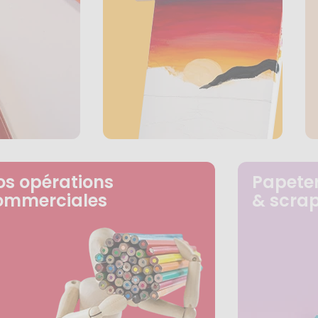
os opérations
Papeter
ommerciales
& scra