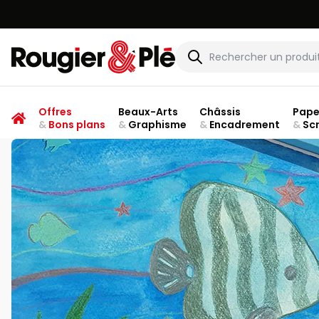
Rougier & Plé
Offres
Beaux-Arts
Châssis
Pape
&
Bons plans
&
Graphisme
&
Encadrement
&
Sc