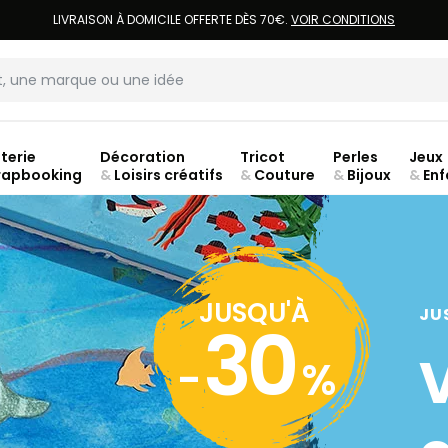
LIVRAISON À DOMICILE OFFERTE DÈS 70€.
VOIR CONDITIONS
terie
Décoration
Tricot
Perles
Jeux
rapbooking
&
Loisirs créatifs
&
Couture
&
Bijoux
&
Enf
Fer
JUSQU'À
JU
30
-
%