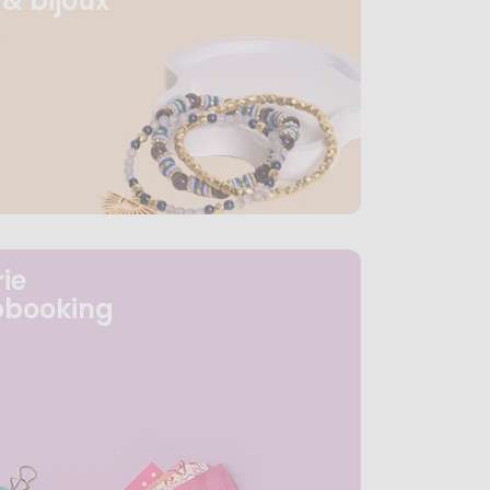
& bijoux
ie
pbooking