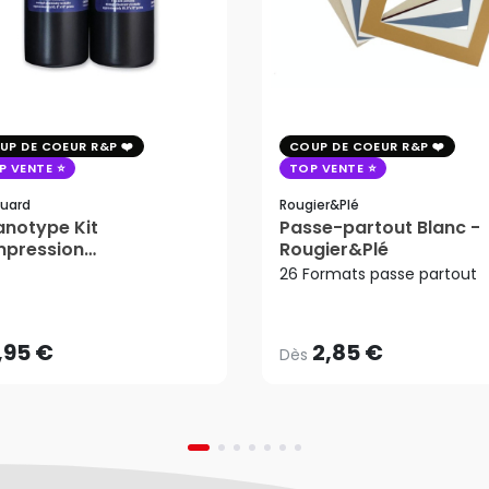
UP DE COEUR R&P
COUP DE COEUR R&P
P VENTE
TOP VENTE
uard
Rougier&plé
notype Kit
Passe-partout Blanc -
mpression
Rougier&Plé
2,85 €
tosensible - Jacquard
26 Formats passe partout
Dès
,95 €
AJOUTER AU PANIER
,95 €
2,85 €
Dès