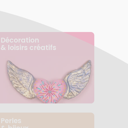
Décoration
& loisirs créatifs
Perles