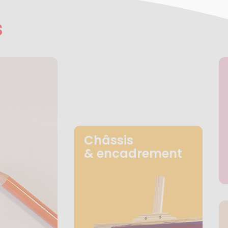
s
Châssis
& encadrement