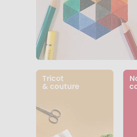
Tricot
N
& couture
c