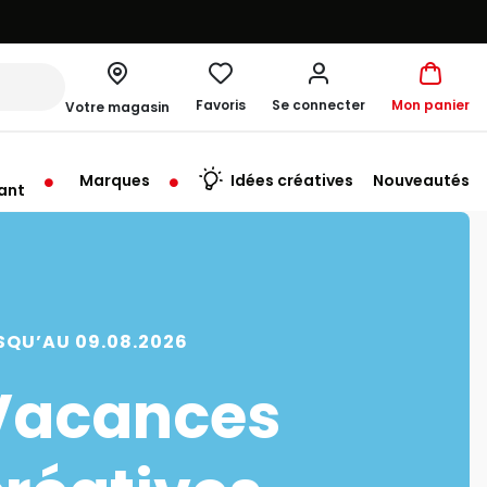
Favoris
Se connecter
Mon panier
Votre magasin
Marques
Idées créatives
Nouveautés
ant
me à 19:30
SQU’AU 09.08.2026
Vacances