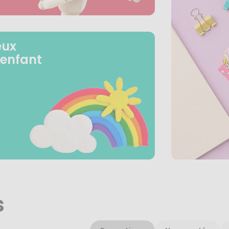
eux
 enfant
s