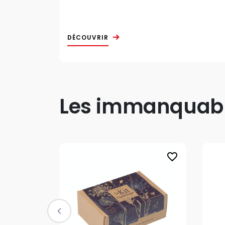
DÉCOUVRIR
Les immanquable
favorite_border