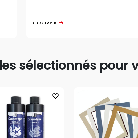
DÉCOUVRIR
s sélectionnés pour v
favorite_border