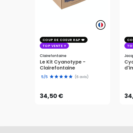
COUP DE COEUR R&P
CO
TOP VENTE
TO
Clairefontaine
Jacq
Le Kit Cyanotype -
Cya
Clairefontaine
d'i
pho
34,50 €
34
5/5
(6 avis)
AJOUTER AU PANIER
34,50 €
34