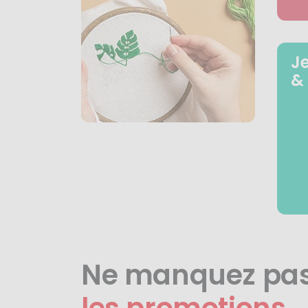
J
&
Ne manquez pa