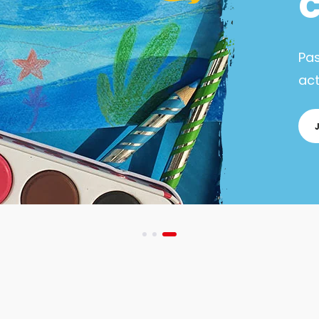
Pa
act