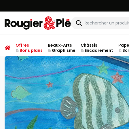
Rougier & Plé
Offres
Beaux-Arts
Châssis
Pape
&
Bons plans
&
Graphisme
&
Encadrement
&
Sc