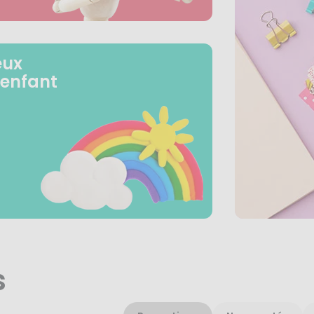
eux
 enfant
s