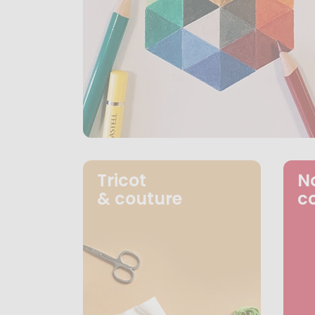
Tricot
N
& couture
c