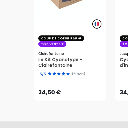
COUP DE COEUR R&P
CO
TOP VENTE
TO
Clairefontaine
Jacq
Le Kit Cyanotype -
Cya
Clairefontaine
d'i
pho
34,50 €
34
5/5
(6 avis)
AJOUTER AU PANIER
34,50 €
34