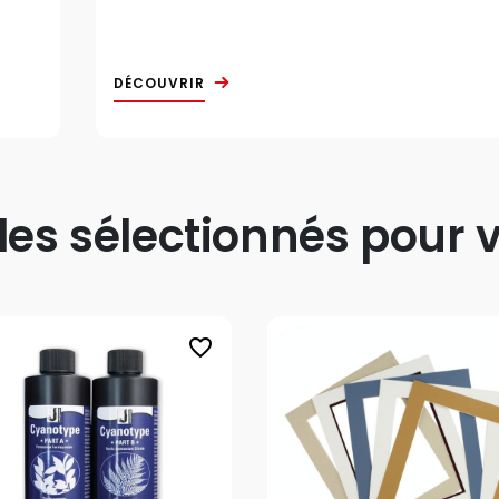
DÉCOUVRIR
s sélectionnés pour v
favorite_border