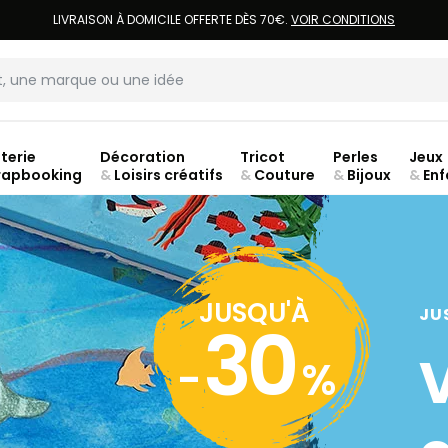
LIVRAISON À DOMICILE OFFERTE DÈS 70€.
VOIR CONDITIONS
terie
Décoration
Tricot
Perles
Jeux
rapbooking
&
Loisirs créatifs
&
Couture
&
Bijoux
&
Enf
jusq
JUSQU'À
JU
30
-
%