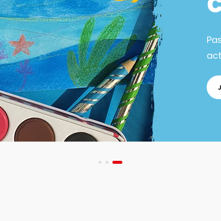
Pa
act