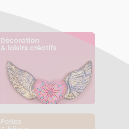
Décoration
& loisirs créatifs
Perles