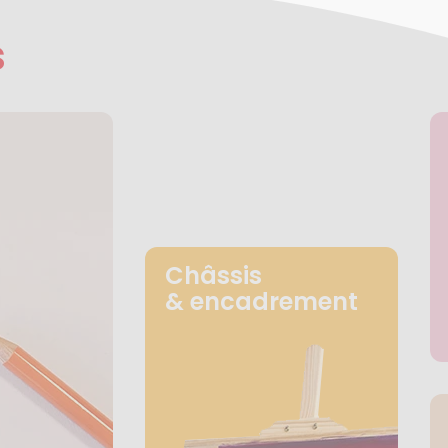
s
Châssis
& encadrement