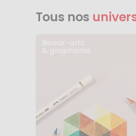
Tous nos
univer
Beaux-arts
& graphisme