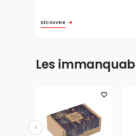
DÉCOUVRIR
Les immanquable
favorite_border