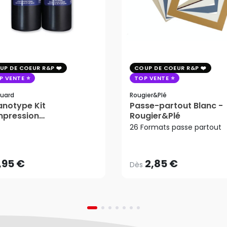
UP DE COEUR R&P
COUP DE COEUR R&P
P VENTE
TOP VENTE
uard
Rougier&plé
notype Kit
Passe-partout Blanc -
mpression
Rougier&Plé
2,85 €
tosensible - Jacquard
26 Formats passe partout
Dès
,95 €
AJOUTER AU PANIER
,95 €
2,85 €
Dès