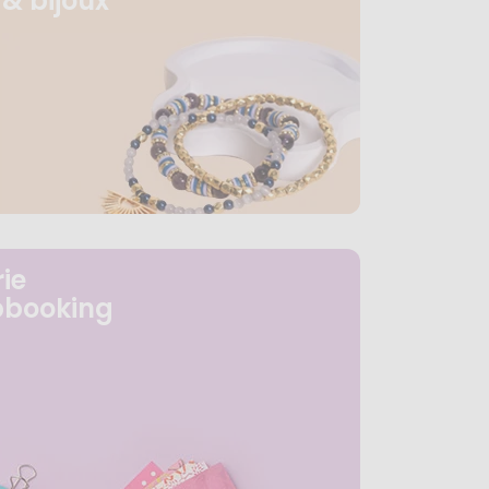
& bijoux
ie
pbooking