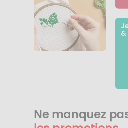
J
&
Ne manquez pa