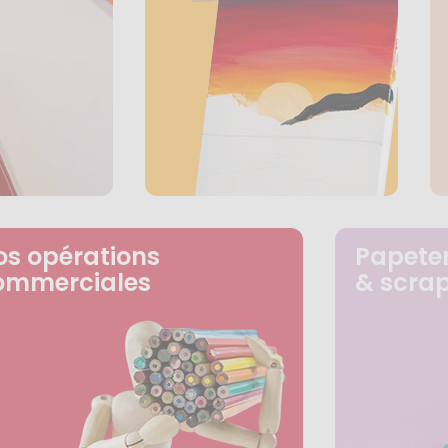
os opérations
Papeter
ommerciales
& scra