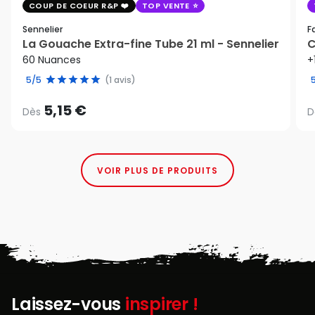
COUP DE COEUR R&P
TOP VENTE
Sennelier
F
La Gouache Extra-fine Tube 21 ml - Sennelier
C
60 Nuances
+
5/5
(1 avis)
5,15 €
Dès
D
VOIR PLUS DE PRODUITS
Laissez-vous
inspirer !