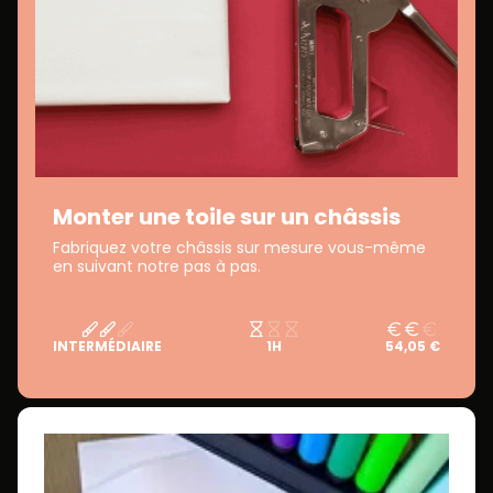
Monter une toile sur un châssis
Fabriquez votre châssis sur mesure vous-même
en suivant notre pas à pas.
INTERMÉDIAIRE
1H
54,05 €