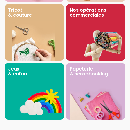
Tricot
Nos opérations
& couture
commerciales
Jeux
Papeterie
& enfant
& scrapbooking