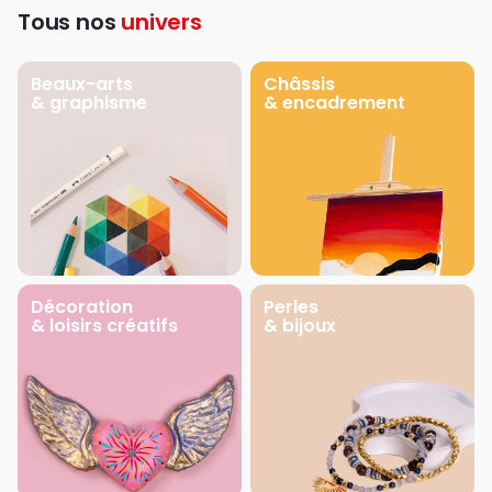
Tous nos
univers
Beaux-arts
Châssis
& graphisme
& encadrement
Décoration
Perles
& loisirs créatifs
& bijoux