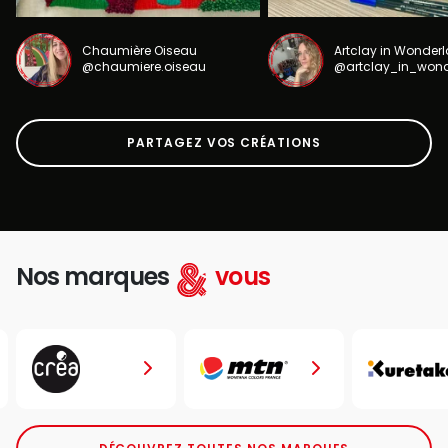
Chaumière Oiseau
Artclay in Wonder
@chaumiere.oiseau
@artclay_in_won
PARTAGEZ VOS CRÉATIONS
Nos marques
vous