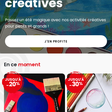
créatives
Passez un été magique avec nos activités créatives
pour petits et grands !
J'EN PROFITE
En ce
moment
JUSQU'À
JUSQU'À
20
30
%
%
-
-