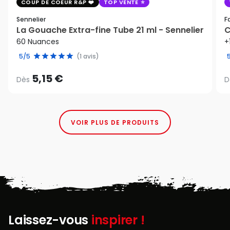
COUP DE COEUR R&P
TOP VENTE
Sennelier
F
La Gouache Extra-fine Tube 21 ml - Sennelier
C
60 Nuances
+
5/5
(1 avis)
5,15 €
Dès
D
VOIR PLUS DE PRODUITS
Laissez-vous
inspirer !