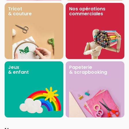
Tricot
Nos opérations
& couture
commerciales
Jeux
Papeterie
& enfant
& scrapbooking