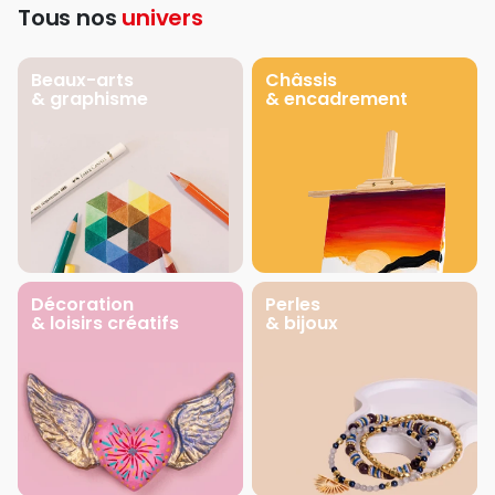
Tous nos
univers
Beaux-arts
Châssis
& graphisme
& encadrement
Décoration
Perles
& loisirs créatifs
& bijoux