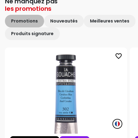
Ne manquez pas
les
promotions
Promotions
Nouveautés
Meilleures ventes
Produits signature
favorite_border