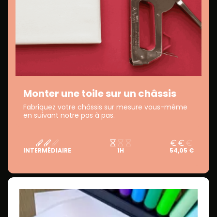
Monter une toile sur un châssis
Fabriquez votre châssis sur mesure vous-même
en suivant notre pas à pas.
INTERMÉDIAIRE
1H
54,05 €