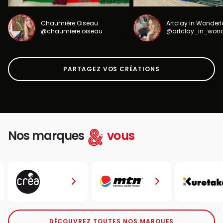
Chaumière Oiseau
Artclay in Wonder
@chaumiere.oiseau
@artclay_in_won
PARTAGEZ VOS CRÉATIONS
Nos marques
vous
DÉCOUVREZ TOUTES NOS MARQUES