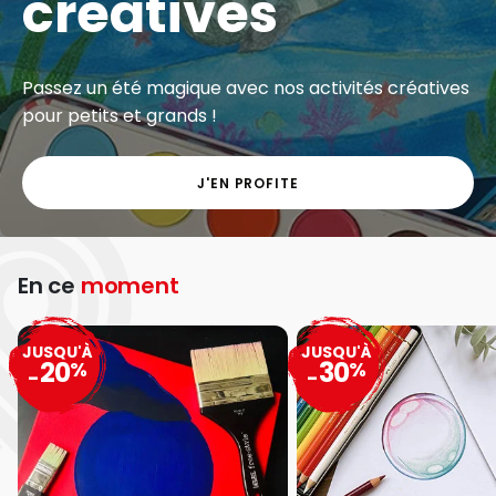
créatives
Passez un été magique avec nos activités créatives
pour petits et grands !
J'EN PROFITE
En ce
moment
JUSQU'À
JUSQU'À
20
30
%
%
-
-