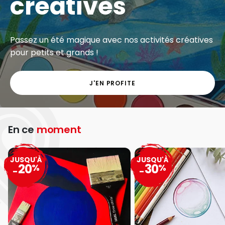
créatives
Passez un été magique avec nos activités créatives
pour petits et grands !
J'EN PROFITE
En ce
moment
JUSQU'À
JUSQU'À
20
30
%
%
-
-