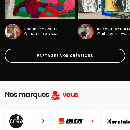
Chaumière Oiseau
Artclay in Wonder
@chaumiere.oiseau
@artclay_in_won
PARTAGEZ VOS CRÉATIONS
Nos marques
vous