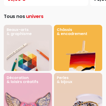
Tous nos
univers
Beaux-arts
Châssis
& graphisme
& encadrement
Décoration
Perles
& loisirs créatifs
& bijoux