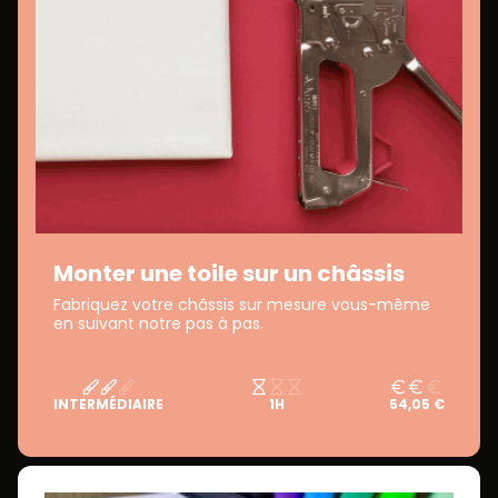
Monter une toile sur un châssis
Fabriquez votre châssis sur mesure vous-même
en suivant notre pas à pas.
INTERMÉDIAIRE
1H
54,05 €