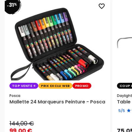
31
%
favorite_border
-
TOP VENTE
PRIX EXCLU WEB
PROMO
COUP 
Posca
Dayligh
Mallette 24 Marqueurs Peinture - Posca
Table 
5/5
144,00 €
99,00 €
75,0