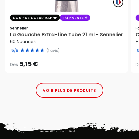
COUP DE COEUR R&P
TOP VENTE
Sennelier
F
La Gouache Extra-fine Tube 21 ml - Sennelier
C
60 Nuances
+
5/5
(1 avis)
5,15 €
Dès
D
VOIR PLUS DE PRODUITS