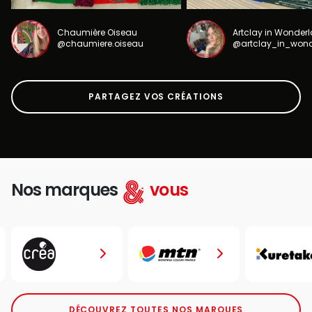
Chaumière Oiseau
Artclay in Wonder
@chaumiere.oiseau
@artclay_in_won
PARTAGEZ VOS CRÉATIONS
Nos marques
vous
DÉCOUVREZ TOUTES NOS MARQUES