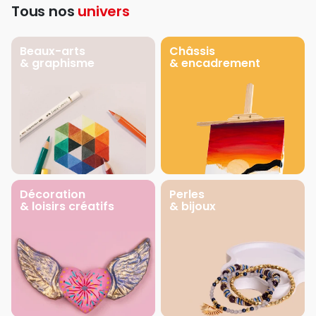
Tous nos
univers
Beaux-arts
Châssis
& graphisme
& encadrement
Décoration
Perles
& loisirs créatifs
& bijoux