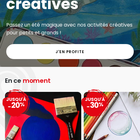
créatives
Passez un été magique avec nos activités créatives
pour petits et grands !
J'EN PROFITE
En ce
moment
JUSQU'À
JUSQU'À
20
30
%
%
-
-