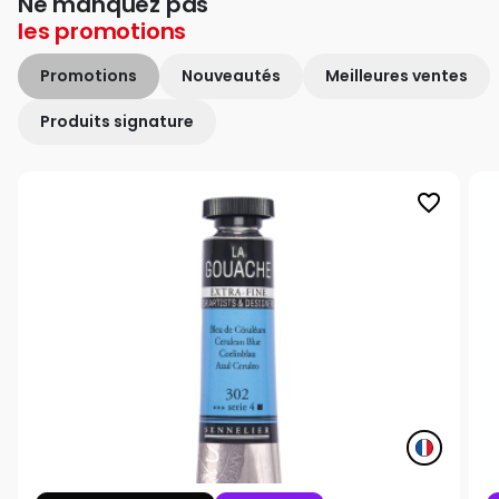
Ne manquez pas
les
promotions
Promotions
Nouveautés
Meilleures ventes
Produits signature
favorite_border