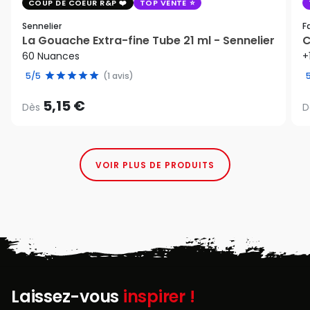
COUP DE COEUR R&P
TOP VENTE
Sennelier
F
La Gouache Extra-fine Tube 21 ml - Sennelier
C
60 Nuances
+
5/5
(1 avis)
5,15 €
Dès
D
VOIR PLUS DE PRODUITS
Laissez-vous
inspirer !