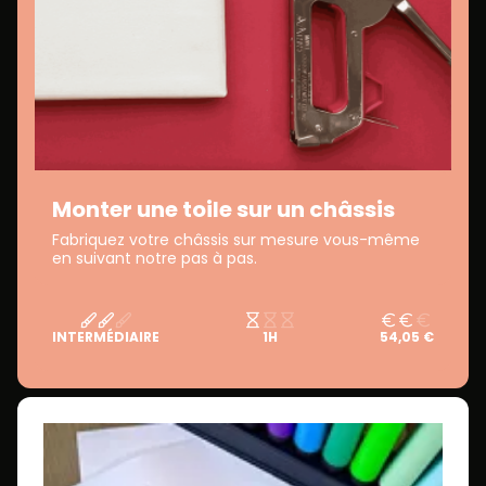
Monter une toile sur un châssis
Fabriquez votre châssis sur mesure vous-même
en suivant notre pas à pas.
INTERMÉDIAIRE
1H
54,05 €