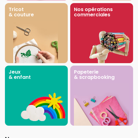
Tricot
Nos opérations
& couture
commerciales
Jeux
Papeterie
& enfant
& scrapbooking