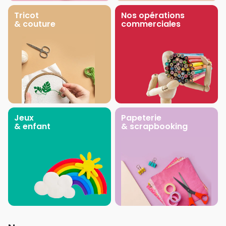
Tricot
Nos opérations
& couture
commerciales
Jeux
Papeterie
& enfant
& scrapbooking