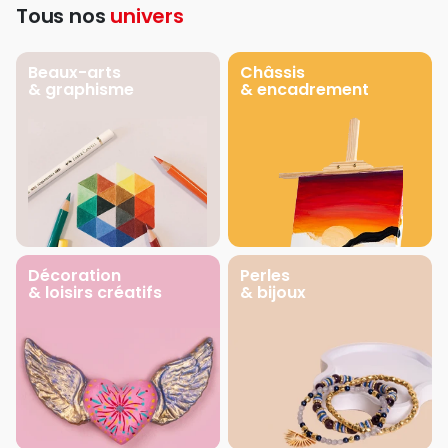
Tous nos
univers
Beaux-arts
Châssis
& graphisme
& encadrement
Décoration
Perles
& loisirs créatifs
& bijoux