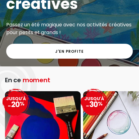
créatives
Passez un été magique avec nos activités créatives
pour petits et grands !
J'EN PROFITE
En ce
moment
JUSQU'À
JUSQU'À
20
30
%
%
-
-