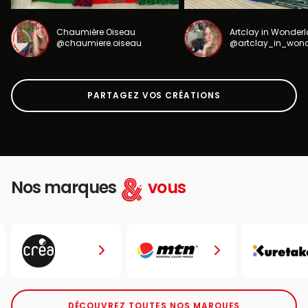
Chaumière Oiseau
Artclay in Wonder
@chaumiere.oiseau
@artclay_in_won
PARTAGEZ VOS CRÉATIONS
Nos marques
vous
DÉCOUVREZ TOUTES NOS MARQUES