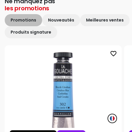
Ne manquez pas
les
promotions
Promotions
Nouveautés
Meilleures ventes
Produits signature
favorite_border