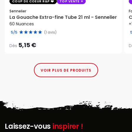
COUP DE COEUR R&P
TOP VENTE
Sennelier
F
La Gouache Extra-fine Tube 21 ml - Sennelier
C
60 Nuances
+
5/5
(1 avis)
5,15 €
Dès
D
VOIR PLUS DE PRODUITS
Laissez-vous
inspirer !