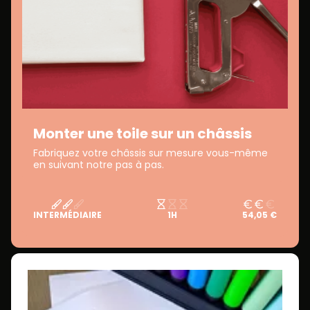
Monter une toile sur un châssis
Fabriquez votre châssis sur mesure vous-même
en suivant notre pas à pas.
INTERMÉDIAIRE
1H
54,05 €