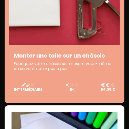
Monter une toile sur un châssis
Fabriquez votre châssis sur mesure vous-même
en suivant notre pas à pas.
INTERMÉDIAIRE
1H
54,05 €