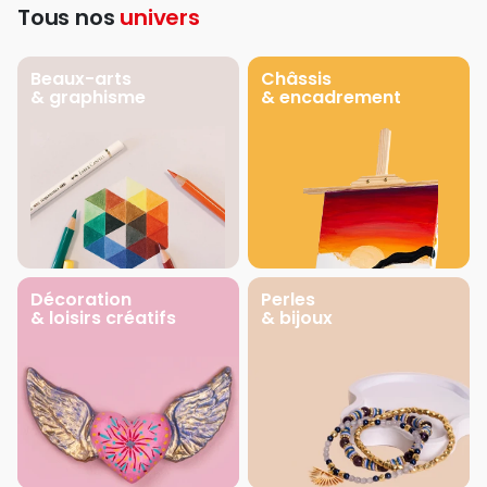
Tous nos
univers
Beaux-arts
Châssis
& graphisme
& encadrement
Décoration
Perles
& loisirs créatifs
& bijoux