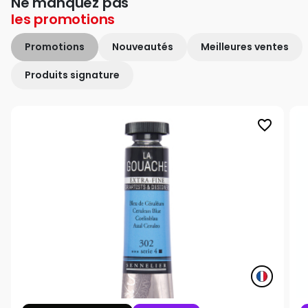
Ne manquez pas
les
promotions
Promotions
Nouveautés
Meilleures ventes
Produits signature
favorite_border