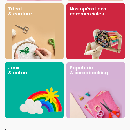
Tricot
Nos opérations
& couture
commerciales
Jeux
Papeterie
& enfant
& scrapbooking