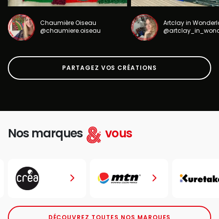
Chaumière Oiseau
Artclay in Wonder
@chaumiere.oiseau
@artclay_in_won
PARTAGEZ VOS CRÉATIONS
Nos marques
vous
DÉCOUVREZ TOUTES NOS MARQUES