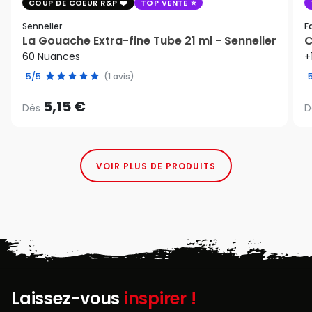
COUP DE COEUR R&P
TOP VENTE
Sennelier
F
La Gouache Extra-fine Tube 21 ml - Sennelier
C
60 Nuances
+
5/5
(1 avis)
5,15 €
Dès
D
VOIR PLUS DE PRODUITS
Laissez-vous
inspirer !