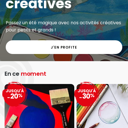
créatives
Passez un été magique avec nos activités créatives
pour petits et grands !
J'EN PROFITE
En ce
moment
JUSQU'À
JUSQU'À
20
30
%
%
-
-