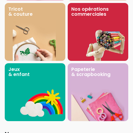
Tricot
Nos opérations
& couture
commerciales
Jeux
Papeterie
& enfant
& scrapbooking