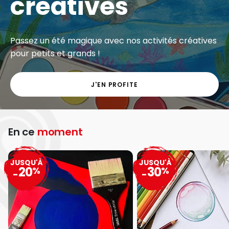
créatives
Passez un été magique avec nos activités créatives
pour petits et grands !
J'EN PROFITE
En ce
moment
JUSQU'À
JUSQU'À
20
30
%
%
-
-