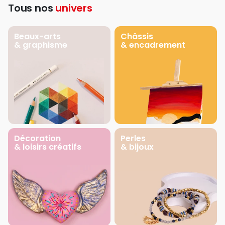
Tous nos
univers
Beaux-arts
Châssis
& graphisme
& encadrement
Décoration
Perles
& loisirs créatifs
& bijoux