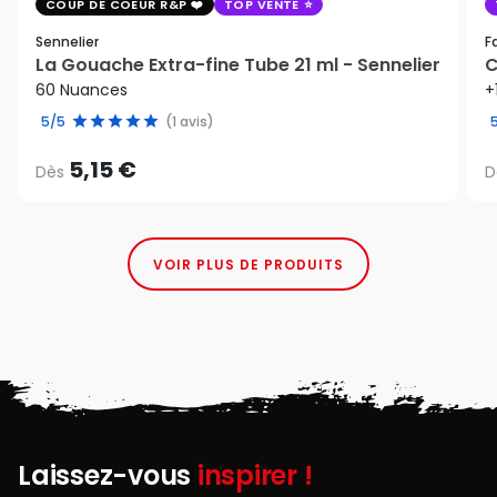
COUP DE COEUR R&P
TOP VENTE
Sennelier
F
La Gouache Extra-fine Tube 21 ml - Sennelier
C
60 Nuances
+
5/5
(1 avis)
5,15 €
Dès
D
VOIR PLUS DE PRODUITS
Laissez-vous
inspirer !