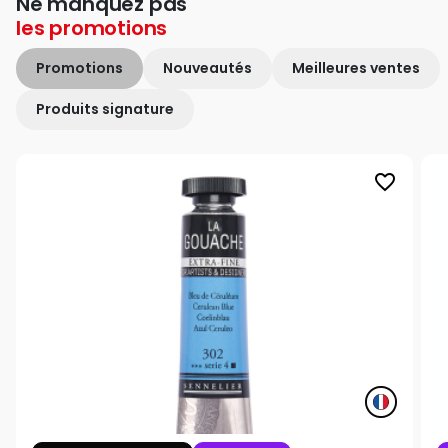
Ne manquez pas
les
promotions
Promotions
Nouveautés
Meilleures ventes
Produits signature
favorite_border