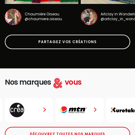
Chaumière Oiseau
Artclay in Wonder
@chaumiere.oiseau
@artclay_in_won
PARTAGEZ VOS CRÉATIONS
Nos marques
vous
DÉCOUVREZ TOUTES NOS MARQUES