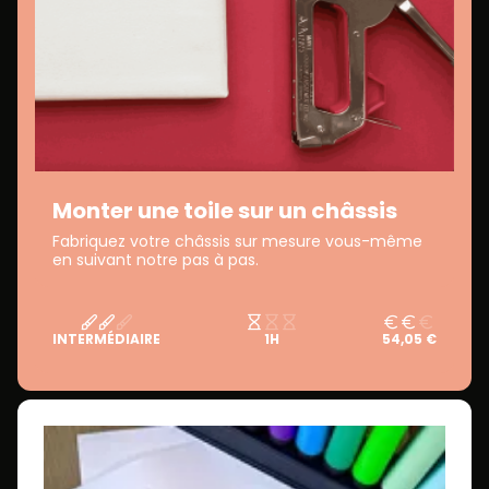
Monter une toile sur un châssis
Fabriquez votre châssis sur mesure vous-même
en suivant notre pas à pas.
INTERMÉDIAIRE
1H
54,05 €