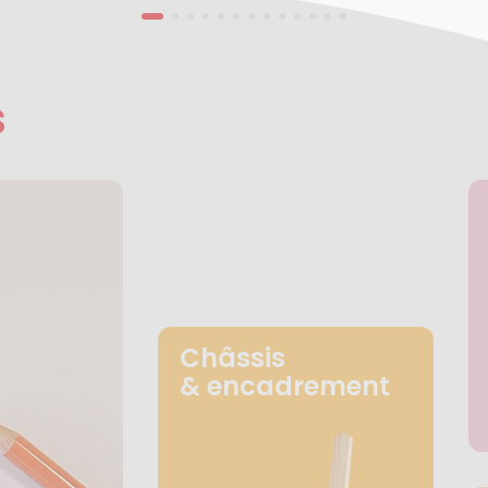
s
Châssis
& encadrement