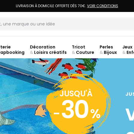
LIVRAISON À DOMICILE OFFERTE DÈS 70€.
VOIR CONDITIONS
terie
Décoration
Tricot
Perles
Jeux
rapbooking
&
Loisirs créatifs
&
Couture
&
Bijoux
&
Enf
ouve
JUSQU'À
JU
30
-
%