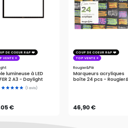
UP DE COEUR R&P
COUP DE COEUR R&P
P VENTE
TOP VENTE
ight
Rougier&plé
le lumineuse à LED
Marqueurs acryliques
ER 2 A3 - Daylight
boîte 24 pcs - Rougier
,05 €
(1 avis)
46,90 €
AJOUTER AU PANIER
,05 €
46,90 €