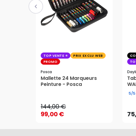
TOP VENTE
PRIX EXCLU WEB
CO
PROMO
TO
Posca
Dayl
Mallette 24 Marqueurs
Tab
144,00 €
Peinture - Posca
WAF
99,00 €
75
5/5
144,00 €
99,00 €
75