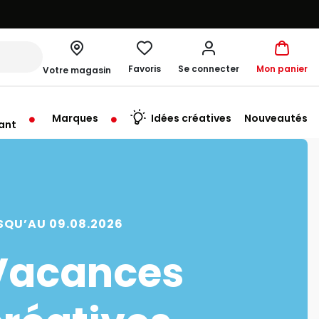
Favoris
Se connecter
Mon panier
Votre magasin
Marques
Idées créatives
Nouveautés
ant
rt à 09:30
SQU’AU 09.08.2026
Vacances