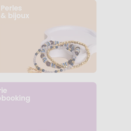
Perles
& bijoux
ie
pbooking