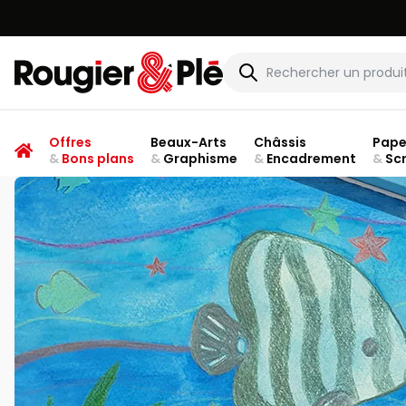
Rougier & Plé
Offres
Beaux-Arts
Châssis
Pape
&
Bons plans
&
Graphisme
&
Encadrement
&
Sc