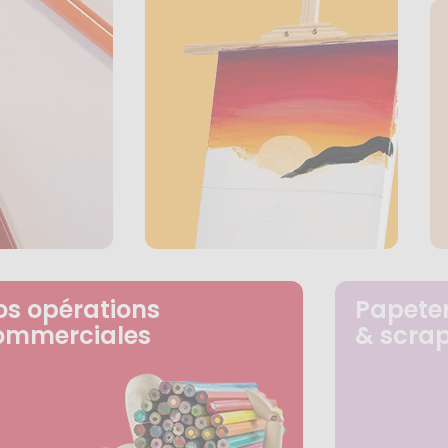
os opérations
Papeter
ommerciales
& scra