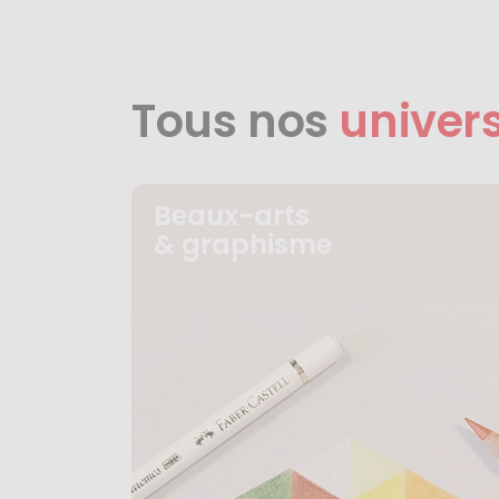
Tous nos
univer
Beaux-arts
& graphisme