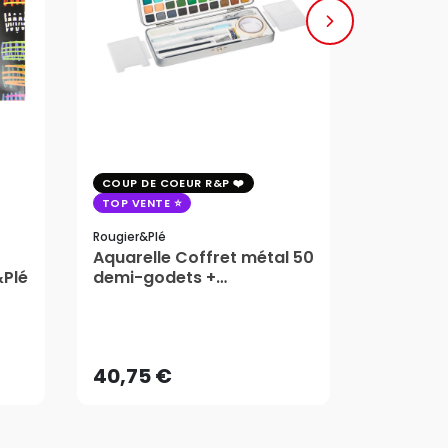
COUP DE COEUR R&P
COUP DE 
TOP VENTE
TOP VENT
Rougier&plé
Milan
Aquarelle Coffret métal 50
Plaque 
&Plé
demi-godets +
Block Vi
accessoires - Rougier&Plé
1,99
5 Formats
Dès
40,75 €
AJOUTER AU PANIER
40,75 €
1,99
Dès