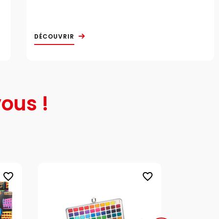
DÉCOUVRIR
ous !
favorite_border
favorite_border