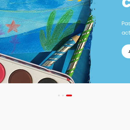
Pa
act