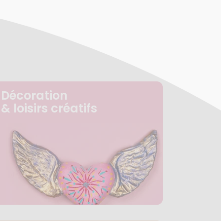
Décoration
& loisirs créatifs