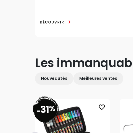
DÉCOUVRIR
Les immanquab
Nouveautés
Meilleures ventes
31
%
favorite_border
-