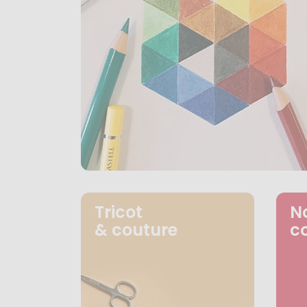
Tricot
N
& couture
c