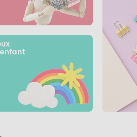
eux
 enfant