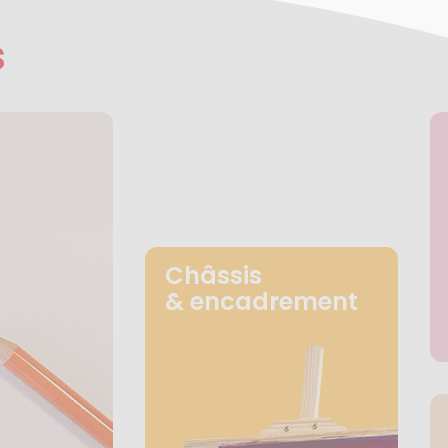
s
Châssis
& encadrement