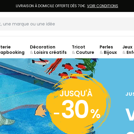
LIVRAISON À DOMICILE OFFERTE DÈS 70€.
VOIR CONDITIONS
terie
Décoration
Tricot
Perles
Jeux
rapbooking
&
Loisirs créatifs
&
Couture
&
Bijoux
&
Enf
ouve
JUSQU'À
JU
30
-
%