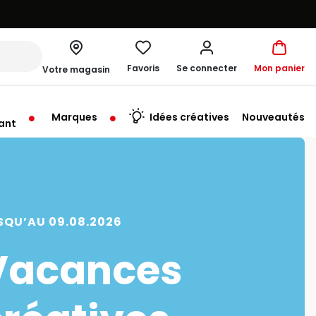
Favoris
Se connecter
Mon panier
Votre magasin
Marques
Idées créatives
Nouveautés
ant
rt à 10:00
SQU’AU 09.08.2026
Vacances