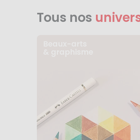
Tous nos
univer
Beaux-arts
& graphisme