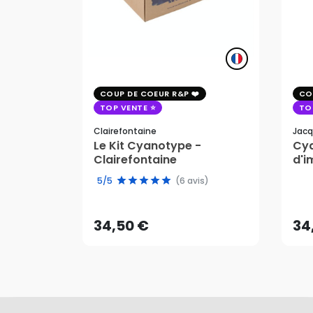
COUP DE COEUR R&P
CO
TOP VENTE
TO
Clairefontaine
Jacq
Le Kit Cyanotype -
Cya
Clairefontaine
d'i
pho
34,50 €
34
5/5
(6 avis)
AJOUTER AU PANIER
34,50 €
34