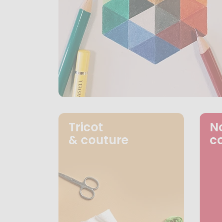
Tricot
N
& couture
c