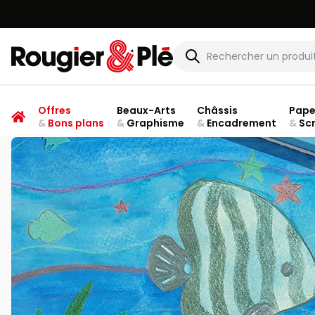
Rougier & Plé
Offres
Beaux-Arts
Châssis
Pape
&
Bons plans
&
Graphisme
&
Encadrement
&
Sc