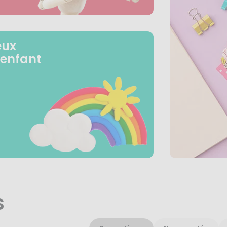
eux
 enfant
s