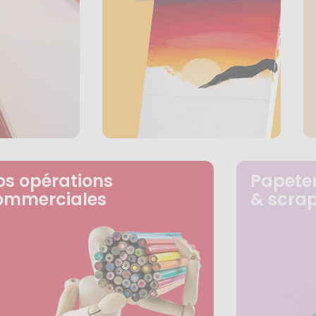
os opérations
Papeter
ommerciales
& scra