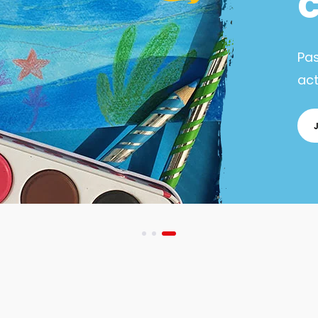
Pa
act