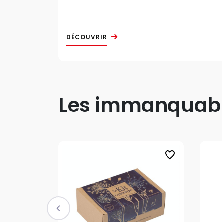
DÉCOUVRIR
Les immanquable
favorite_border