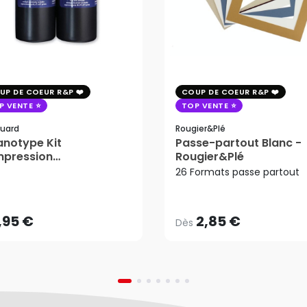
UP DE COEUR R&P
COUP DE COEUR R&P
P VENTE
TOP VENTE
uard
Rougier&plé
notype Kit
Passe-partout Blanc -
mpression
Rougier&Plé
2,85 €
tosensible - Jacquard
26 Formats passe partout
Dès
,95 €
AJOUTER AU PANIER
,95 €
2,85 €
Dès