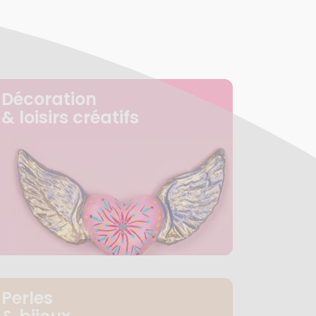
Décoration
& loisirs créatifs
Perles