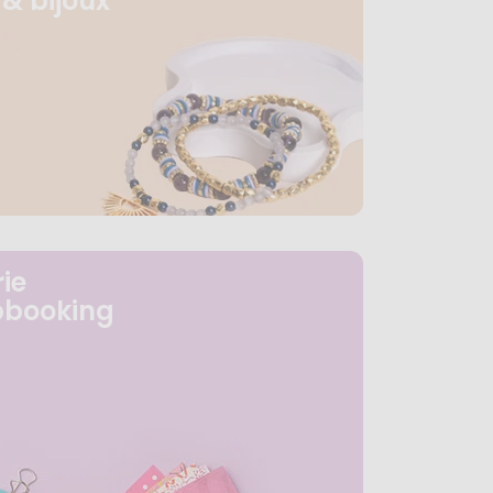
& bijoux
ie
pbooking