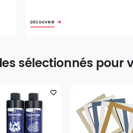
DÉCOUVRIR
s sélectionnés pour v
favorite_border