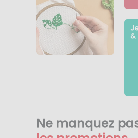
J
&
Ne manquez pa