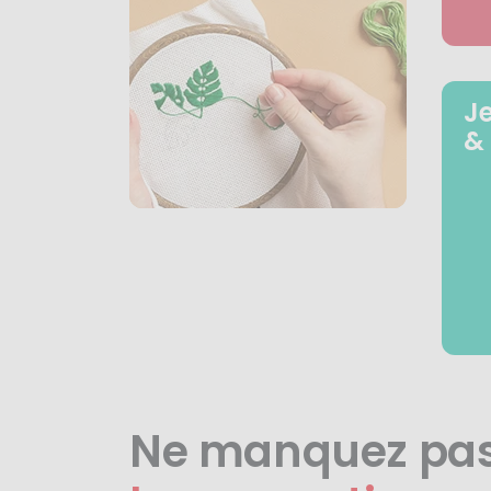
J
&
Ne manquez pa