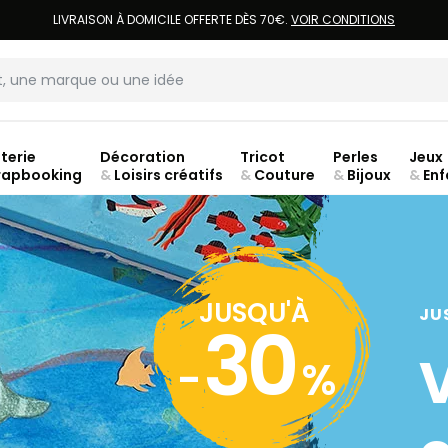
LIVRAISON À DOMICILE OFFERTE DÈS 70€.
VOIR CONDITIONS
terie
Décoration
Tricot
Perles
Jeux
rapbooking
&
Loisirs créatifs
&
Couture
&
Bijoux
&
Enf
Fer
JUSQU'À
JU
30
-
%