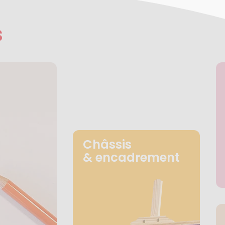
s
Châssis
& encadrement