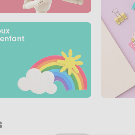
eux
 enfant
s