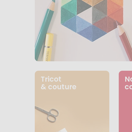
Tricot
N
& couture
c