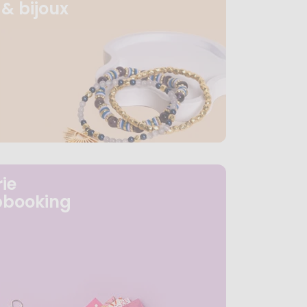
& bijoux
ie
pbooking