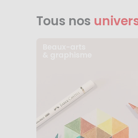
Tous nos
univer
Beaux-arts
& graphisme