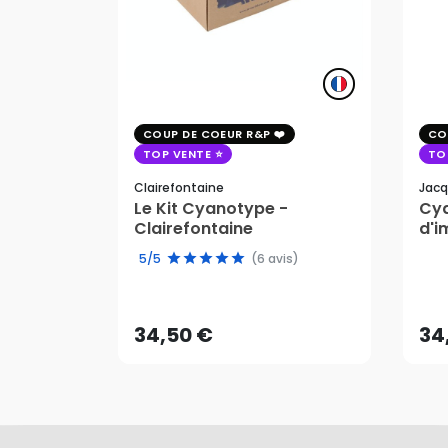
COUP DE COEUR R&P
CO
TOP VENTE
TO
Clairefontaine
Jacq
Le Kit Cyanotype -
Cya
Clairefontaine
d'i
pho
5/5
(6 avis)
34,50 €
34
AJOUTER AU PANIER
34,50 €
34