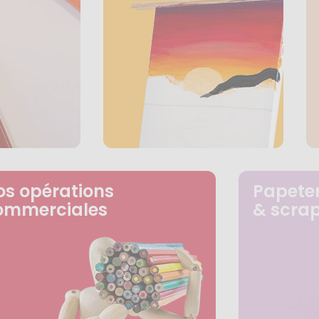
os opérations
Papeter
ommerciales
& scra