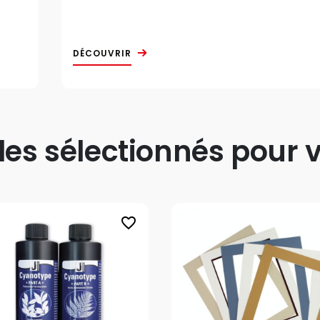
DÉCOUVRIR
s sélectionnés pour v
favorite_border