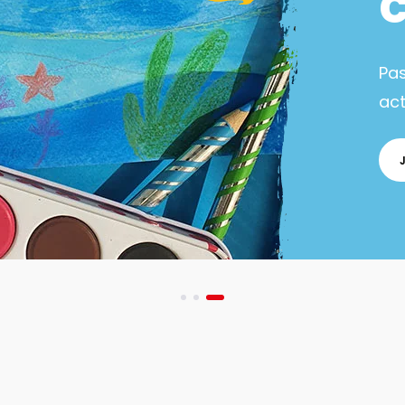
Pa
act