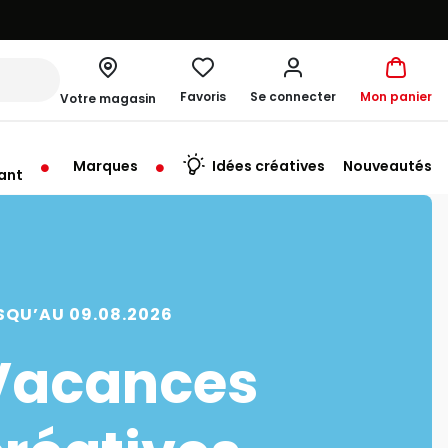
Favoris
Se connecter
Mon panier
Votre magasin
Marques
Idées créatives
Nouveautés
ant
me à 19:30
SQU’AU 09.08.2026
Vacances