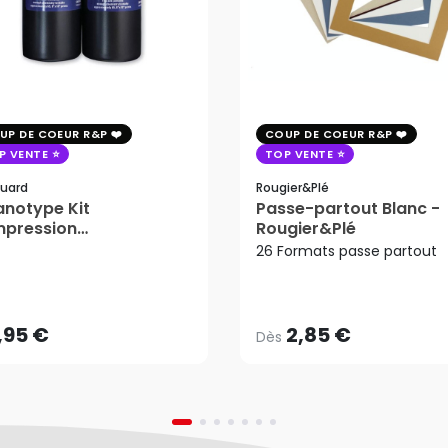
UP DE COEUR R&P
COUP DE COEUR R&P
P VENTE
TOP VENTE
uard
Rougier&plé
notype Kit
Passe-partout Blanc -
mpression
Rougier&Plé
tosensible - Jacquard
26 Formats passe partout
2,85 €
Dès
,95 €
AJOUTER AU PANIER
,95 €
2,85 €
Dès