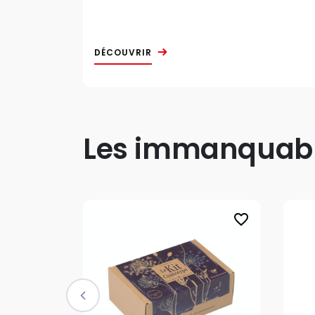
DÉCOUVRIR
Les immanquable
favorite_border