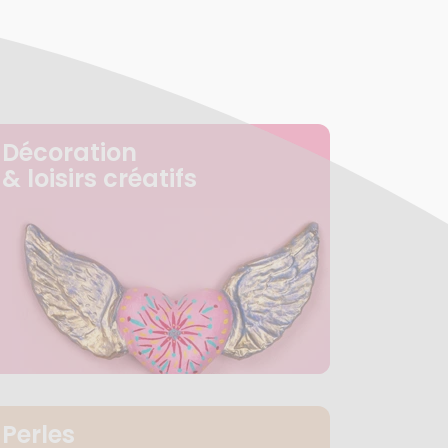
Décoration
& loisirs créatifs
Perles