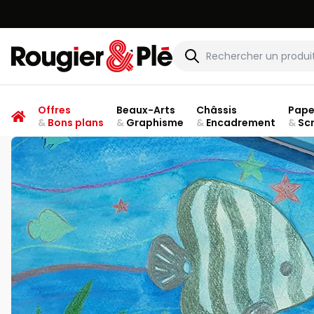
Rougier & Plé
Offres
Beaux-Arts
Châssis
Pape
&
Bons plans
&
Graphisme
&
Encadrement
&
Sc