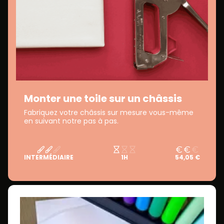
Monter une toile sur un châssis
Fabriquez votre châssis sur mesure vous-même
en suivant notre pas à pas.
INTERMÉDIAIRE
1H
54,05 €