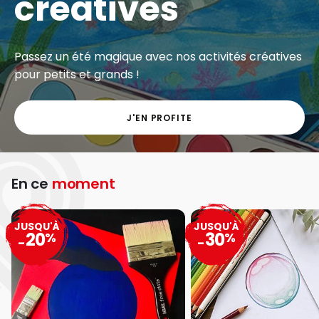
créatives
Passez un été magique avec nos activités créatives
pour petits et grands !
J'EN PROFITE
En ce
moment
JUSQU'À
JUSQU'À
20
30
%
%
-
-