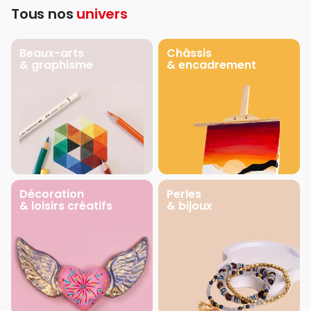
Tous nos
univers
Beaux-arts
Châssis
& graphisme
& encadrement
Décoration
Perles
& loisirs créatifs
& bijoux