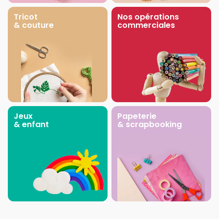
Tricot
Nos opérations
& couture
commerciales
Jeux
Papeterie
& enfant
& scrapbooking