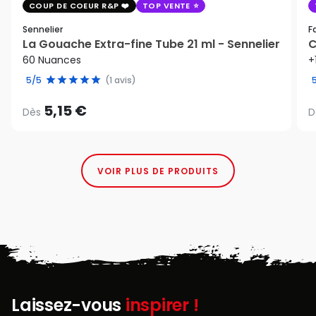
COUP DE COEUR R&P
TOP VENTE
Sennelier
F
La Gouache Extra-fine Tube 21 ml - Sennelier
C
60 Nuances
+
5/5
(1 avis)
5,15 €
Dès
D
VOIR PLUS DE PRODUITS
Laissez-vous
inspirer !