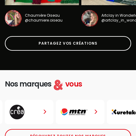
Chaumière Oiseau
Artclay in Wonder
@chaumiere.oiseau
@artclay_in_won
PARTAGEZ VOS CRÉATIONS
Nos marques
vous