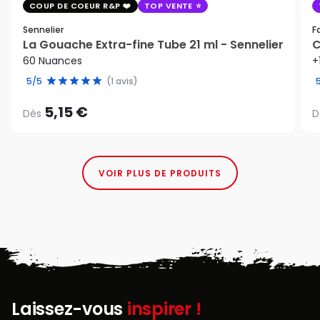
COUP DE COEUR R&P
TOP VENTE
Sennelier
F
La Gouache Extra-fine Tube 21 ml - Sennelier
C
60 Nuances
+
5/5
(1 avis)
5,15 €
Dès
D
VOIR PLUS DE PRODUITS
Laissez-vous
inspirer !