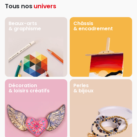
Tous nos
univers
Beaux-arts
Châssis
& graphisme
& encadrement
Décoration
Perles
& loisirs créatifs
& bijoux