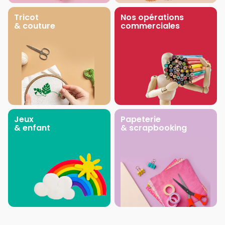
Tricot
Nos opérations
& couture
commerciales
Jeux
Papeterie
& enfant
& scrapbooking