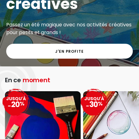
créatives
Passez un été magique avec nos activités créatives
pour petits et grands !
J'EN PROFITE
En ce
moment
JUSQU'À
JUSQU'À
20
30
%
%
-
-