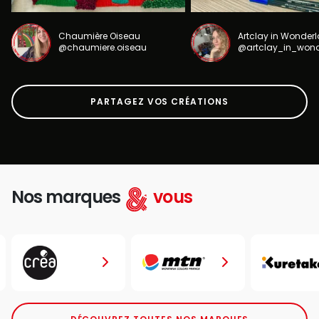
Chaumière Oiseau
Artclay in Wonder
@chaumiere.oiseau
@artclay_in_won
PARTAGEZ VOS CRÉATIONS
Nos marques
vous