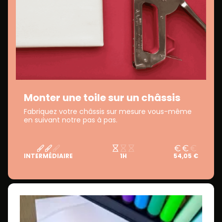
Monter une toile sur un châssis
Fabriquez votre châssis sur mesure vous-même
en suivant notre pas à pas.
INTERMÉDIAIRE
1H
54,05 €