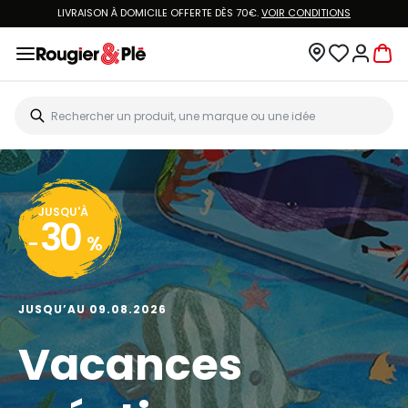
VOUS ÊTES CLIENT ROUGIER&PLÉ ? CRÉEZ UN NOUVEAU MOT DE PASSE ET ACCÉDEZ
À
VOTRE COMPTE.
JUSQU'À
20
-
%
JUSQU’AU 13.08.2026
Big Art