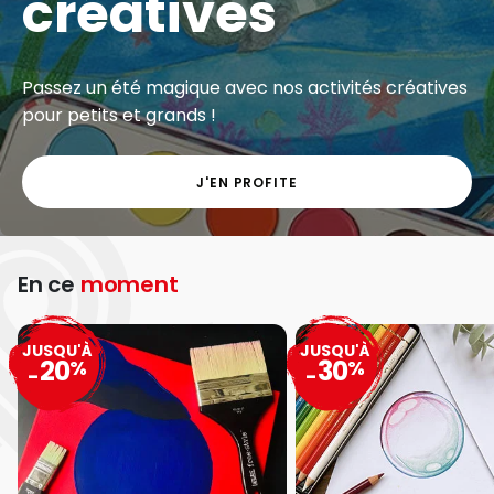
Exclu web - Gros volumes à petits prix sur une
grande sélection de matériel artistique.
J'EN PROFITE
En ce
moment
JUSQU'À
JUSQU'À
20
30
%
%
-
-