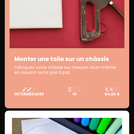
Monter une toile sur un châssis
Fabriquez votre châssis sur mesure vous-même
en suivant notre pas à pas.
INTERMÉDIAIRE
1H
54,05 €