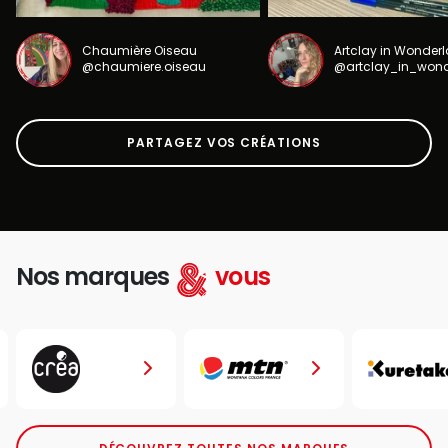
Chaumière Oiseau
Artclay in Wonder
@chaumiere.oiseau
@artclay_in_won
PARTAGEZ VOS CRÉATIONS
Nos marques
vous