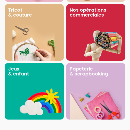
Tricot
Nos opérations
& couture
commerciales
Jeux
Papeterie
& enfant
& scrapbooking