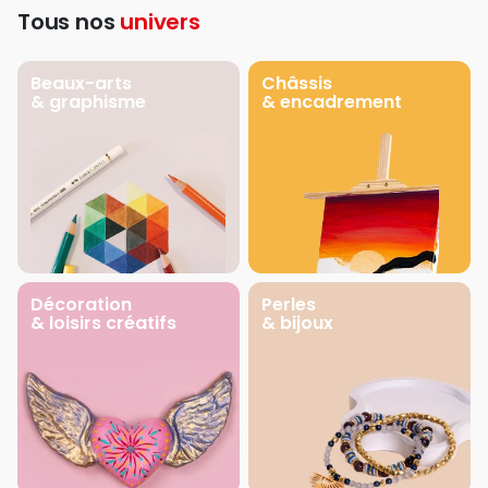
Tous nos
univers
Beaux-arts
Châssis
& graphisme
& encadrement
Décoration
Perles
& loisirs créatifs
& bijoux