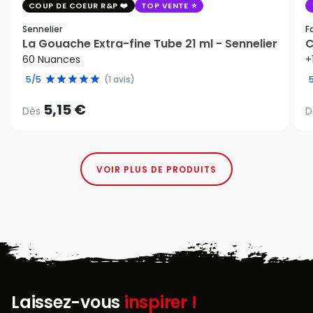
COUP DE COEUR R&P
TOP VENTE
Sennelier
F
La Gouache Extra-fine Tube 21 ml - Sennelier
C
60 Nuances
+
5/5
(1 avis)
5,15 €
Dès
D
VOIR PLUS DE PRODUITS
Laissez-vous
inspirer !