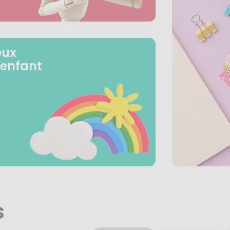
eux
 enfant
s