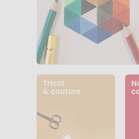
Tricot
N
& couture
c