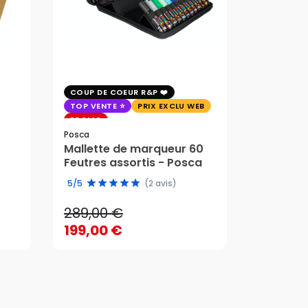
COUP DE COEUR R&P
EXCLU WE
TOP VENTE
PRIX EXCLU WEB
PRIX EXC
PROMO
Faber-Cast
Posca
Trousse 
Mallette de marqueur 60
Crayons
58,95 
Feutres assortis - Posca
289,00 €
edition 
49,51 
5/5
(2 avis)
199,00 €
289,00 €
58,95 
AJOUTER AU PANIER
199,00 €
49,51 