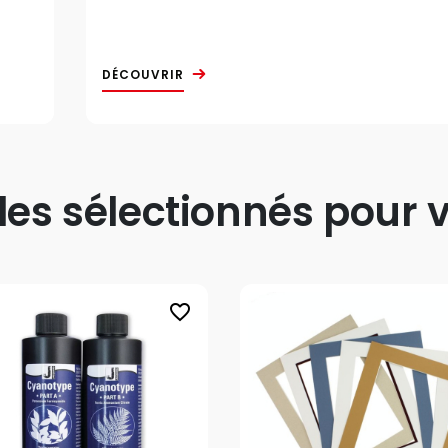
DÉCOUVRIR
s sélectionnés pour v
favorite_border