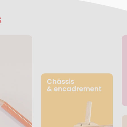
s
Châssis
& encadrement