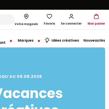
Favoris
Se connecter
Mon panier
Votre magasin
Marques
Idées créatives
Nouveautés
ant
rt à 10:00
SQU’AU 09.08.2026
Vacances