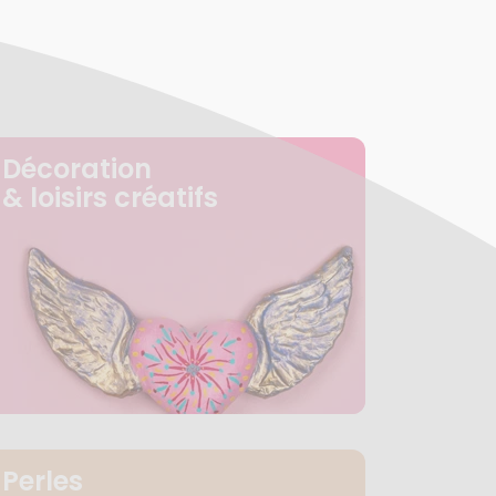
Décoration
& loisirs créatifs
Perles