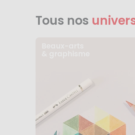
Tous nos
univer
Beaux-arts
& graphisme