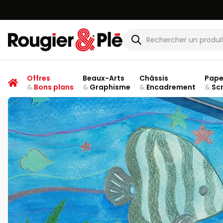
Rougier & Plé
Offres
Beaux-Arts
Châssis
Pape
&
Bons plans
&
Graphisme
&
Encadrement
&
Sc