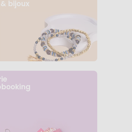
& bijoux
ie
pbooking