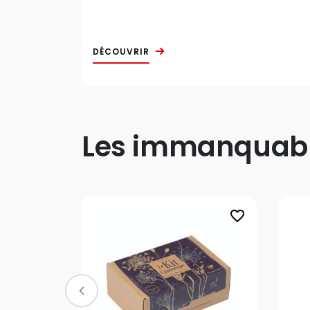
DÉCOUVRIR
Les immanquable
favorite_border