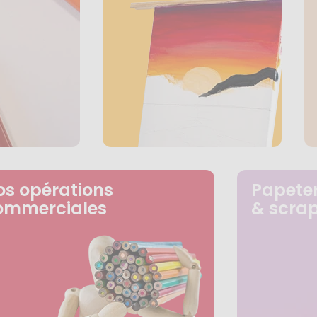
os opérations
Papeter
ommerciales
& scra