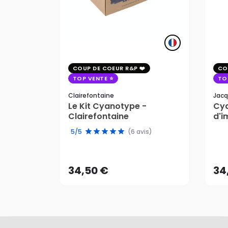
COUP DE COEUR R&P
CO
TOP VENTE
TO
Clairefontaine
Jacq
Le Kit Cyanotype -
Cya
Clairefontaine
d'i
pho
5/5
(6 avis)
34,50 €
34
AJOUTER AU PANIER
34,50 €
34