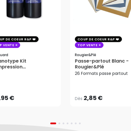
UP DE COEUR R&P
COUP DE COEUR R&P
P VENTE
TOP VENTE
uard
Rougier&plé
notype Kit
Passe-partout Blanc -
mpression
Rougier&Plé
tosensible - Jacquard
26 Formats passe partout
2,85 €
Dès
,95 €
AJOUTER AU PANIER
,95 €
2,85 €
Dès