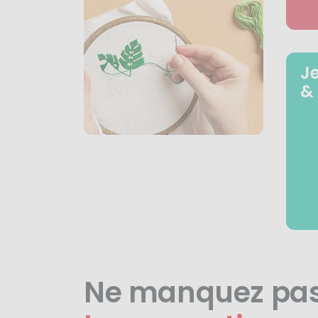
J
&
Ne manquez pa