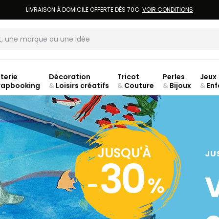
LIVRAISON À DOMICILE OFFERTE DÈS 70€.
VOIR CONDITIONS
terie
Décoration
Tricot
Perles
Jeux
rapbooking
&
Loisirs créatifs
&
Couture
&
Bijoux
&
Enf
ouve
JUSQU'À
JU
30
-
%