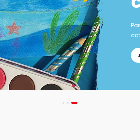
Pa
act