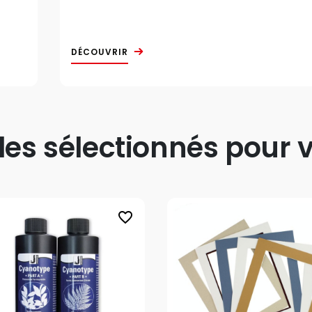
DÉCOUVRIR
s sélectionnés pour v
favorite_border