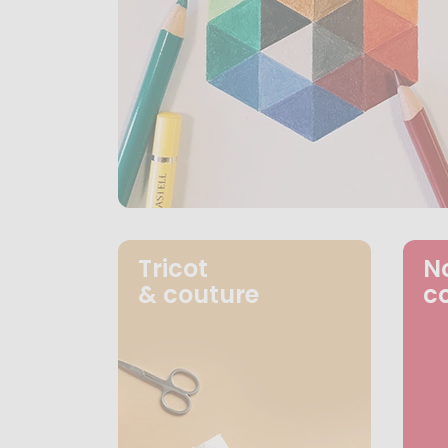
Tricot
N
& couture
c