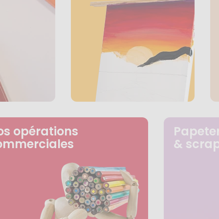
os opérations
Papeter
ommerciales
& scra