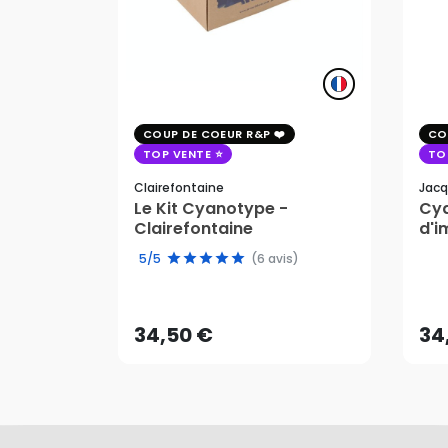
COUP DE COEUR R&P
CO
TOP VENTE
TO
Clairefontaine
Jacq
Le Kit Cyanotype -
Cya
Clairefontaine
d'i
pho
5/5
(6 avis)
34,50 €
34
AJOUTER AU PANIER
34,50 €
34