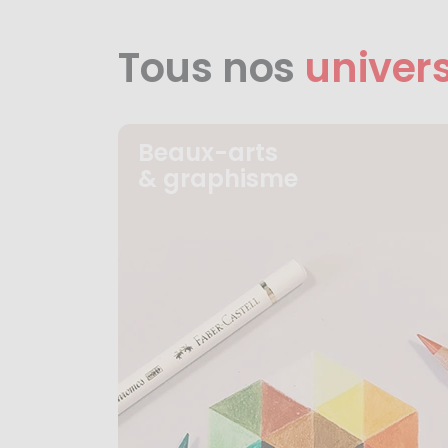
Tous nos
univer
Beaux-arts
& graphisme