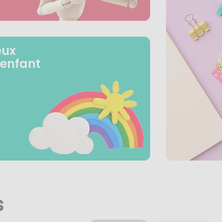
eux
 enfant
s