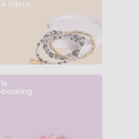
& bijoux
ie
pbooking