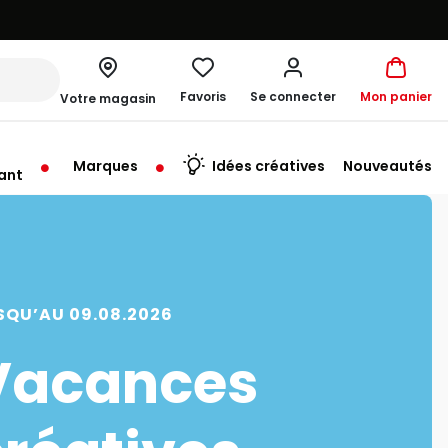
Favoris
Se connecter
Mon panier
Votre magasin
Marques
Idées créatives
Nouveautés
ant
rt à 10:00
SQU’AU 09.08.2026
Vacances