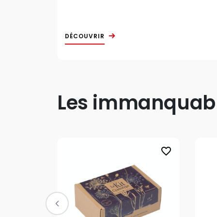
DÉCOUVRIR
Les immanquable
favorite_border