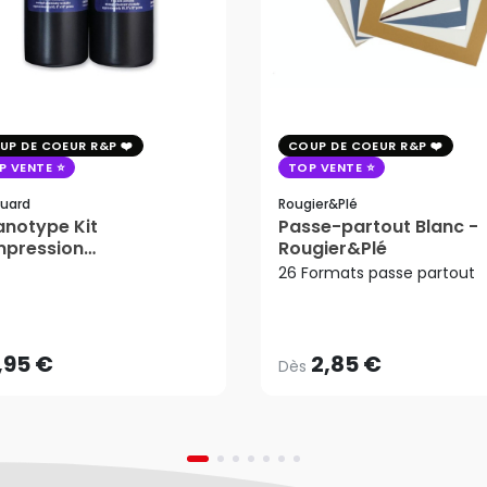
UP DE COEUR R&P
COUP DE COEUR R&P
P VENTE
TOP VENTE
uard
Rougier&plé
notype Kit
Passe-partout Blanc -
mpression
Rougier&Plé
tosensible - Jacquard
26 Formats passe partout
2,85 €
Dès
,95 €
AJOUTER AU PANIER
,95 €
2,85 €
Dès