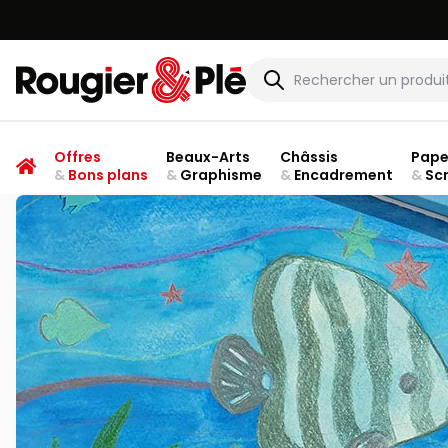
Rougier & Plé
Offres
Beaux-Arts
Châssis
Pape
&
Bons plans
&
Graphisme
&
Encadrement
&
Sc