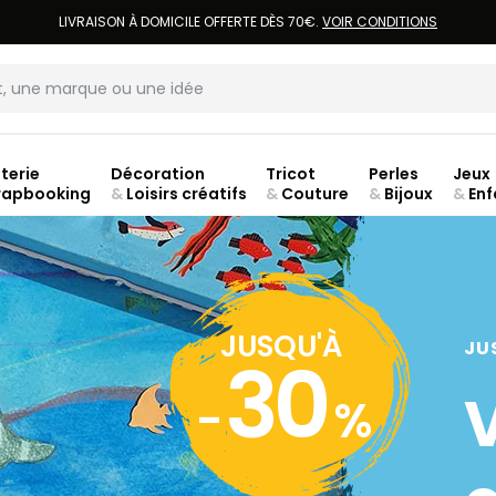
LIVRAISON À DOMICILE OFFERTE DÈS 70€.
VOIR CONDITIONS
terie
Décoration
Tricot
Perles
Jeux
rapbooking
&
Loisirs créatifs
&
Couture
&
Bijoux
&
Enf
ouve
JUSQU'À
JU
30
-
%