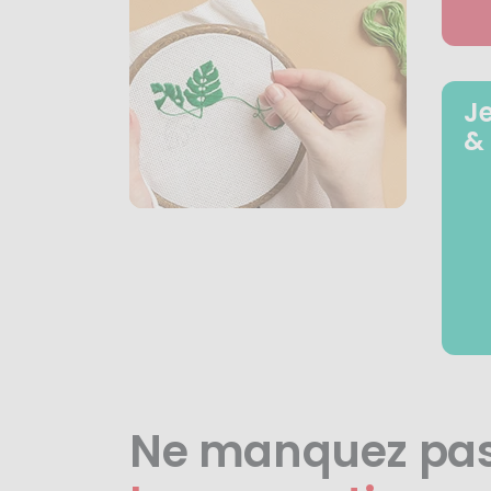
J
&
Ne manquez pa