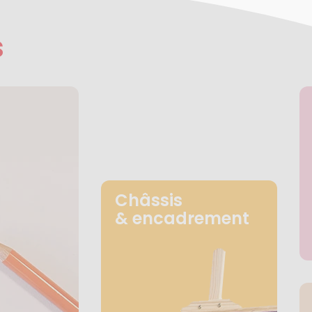
s
Châssis
& encadrement