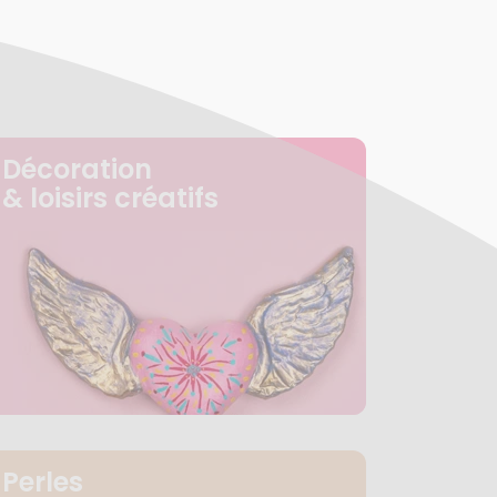
Décoration
& loisirs créatifs
Perles