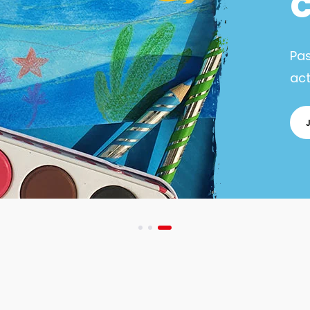
Pa
act