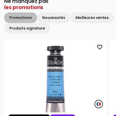
Ne manquez pas
les
promotions
Promotions
Nouveautés
Meilleures ventes
Produits signature
favorite_border