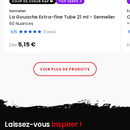
COUP DE COEUR R&P
TOP VENTE
Sennelier
F
La Gouache Extra-fine Tube 21 ml - Sennelier
C
60 Nuances
+
5/5
(1 avis)
5,15 €
Dès
D
VOIR PLUS DE PRODUITS
Laissez-vous
inspirer !