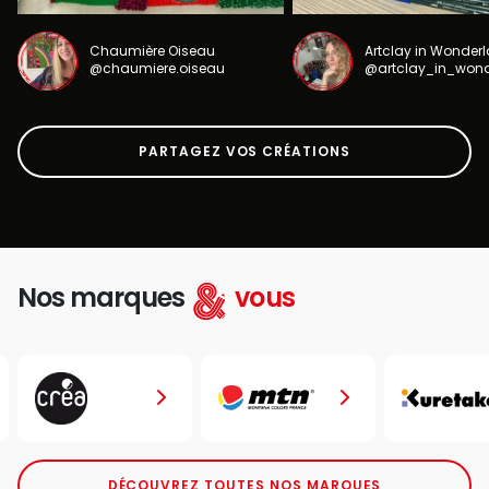
Chaumière Oiseau
Artclay in Wonder
@chaumiere.oiseau
@artclay_in_won
PARTAGEZ VOS CRÉATIONS
Nos marques
vous
DÉCOUVREZ TOUTES NOS MARQUES