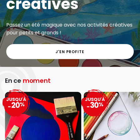
créatives
Passez un été magique avec nos activités créatives
pour petits et grands !
J'EN PROFITE
En ce
moment
JUSQU'À
JUSQU'À
20
30
%
%
-
-