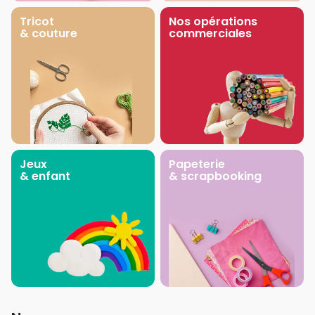
Tricot
Nos opérations
& couture
commerciales
Jeux
Papeterie
& enfant
& scrapbooking