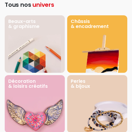
Tous nos
univers
Beaux-arts
Châssis
& graphisme
& encadrement
Décoration
Perles
& loisirs créatifs
& bijoux