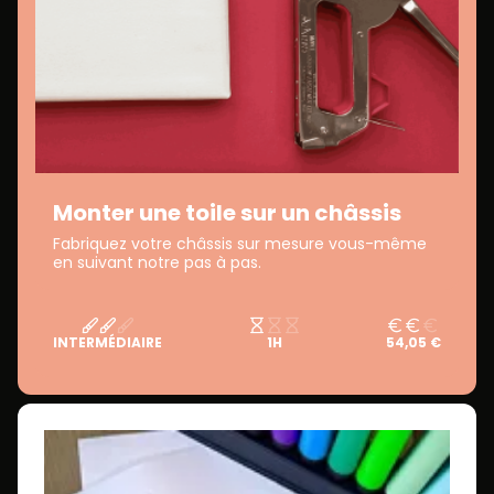
Monter une toile sur un châssis
Fabriquez votre châssis sur mesure vous-même
en suivant notre pas à pas.
INTERMÉDIAIRE
1H
54,05 €