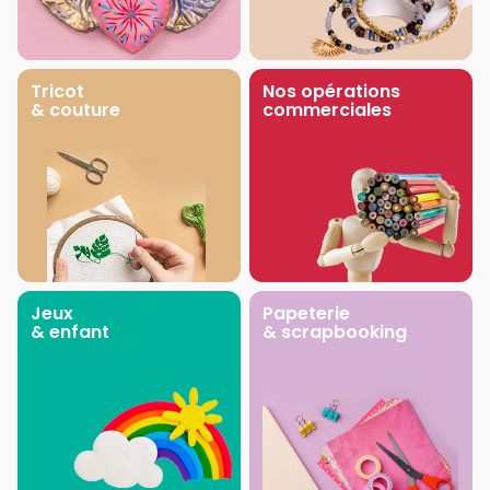
Tricot
Nos opérations
& couture
commerciales
Jeux
Papeterie
& enfant
& scrapbooking