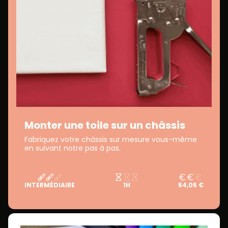
Monter une toile sur un châssis
Fabriquez votre châssis sur mesure vous-même
en suivant notre pas à pas.
INTERMÉDIAIRE
1H
54,05 €