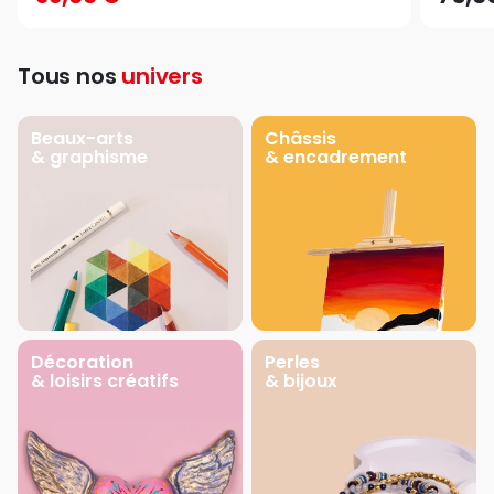
Tous nos
univers
Beaux-arts
Châssis
& graphisme
& encadrement
Décoration
Perles
& loisirs créatifs
& bijoux