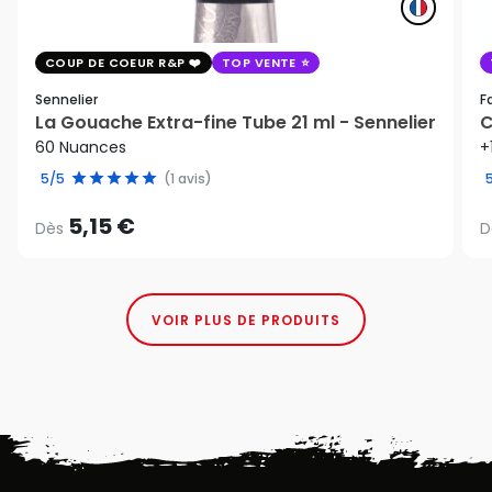
COUP DE COEUR R&P
TOP VENTE
Sennelier
F
La Gouache Extra-fine Tube 21 ml - Sennelier
C
60 Nuances
+
5/5
(1 avis)
5,15 €
Dès
D
VOIR PLUS DE PRODUITS