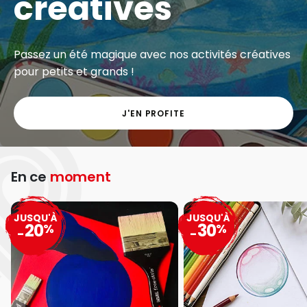
créatives
Passez un été magique avec nos activités créatives
pour petits et grands !
J'EN PROFITE
En ce
moment
JUSQU'À
JUSQU'À
20
30
%
%
-
-