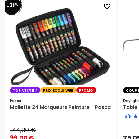
31
%
favorite_border
-
TOP VENTE
PRIX EXCLU WEB
PROMO
COUP 
Posca
Dayligh
Mallette 24 Marqueurs Peinture - Posca
Table 
5/5
144,00 €
99,00 €
75,0