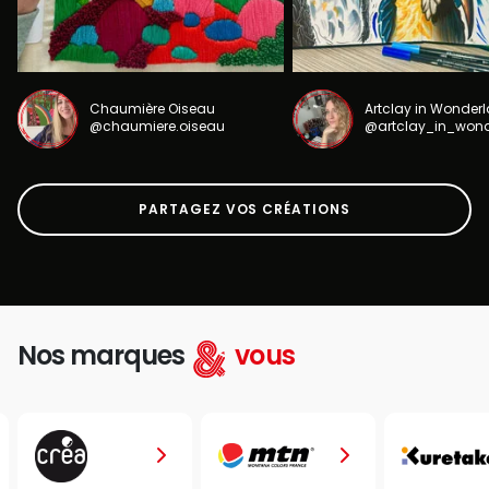
Chaumière Oiseau
Artclay in Wonder
@chaumiere.oiseau
@artclay_in_won
PARTAGEZ VOS CRÉATIONS
Nos marques
vous