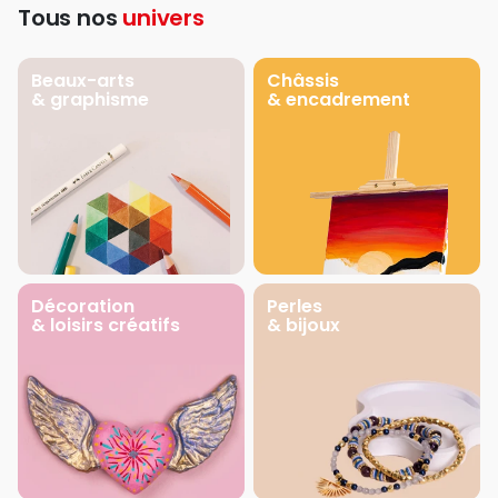
Tous nos
univers
Beaux-arts
Châssis
& graphisme
& encadrement
Décoration
Perles
& loisirs créatifs
& bijoux