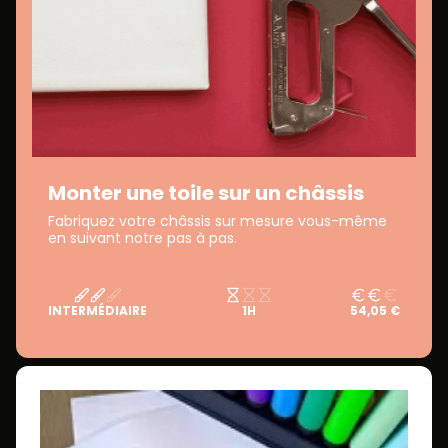
Monter une toile sur un châssis
Fabriquez votre châssis sur mesure vous-même
en suivant notre pas à pas.
INTERMÉDIAIRE
1H
54,05 €