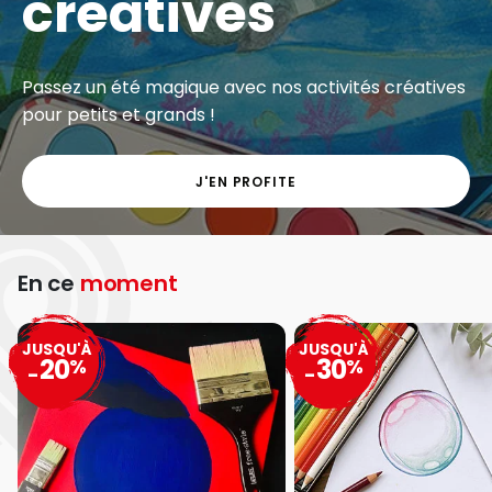
créatives
Passez un été magique avec nos activités créatives
pour petits et grands !
J'EN PROFITE
En ce
moment
JUSQU'À
JUSQU'À
20
30
%
%
-
-