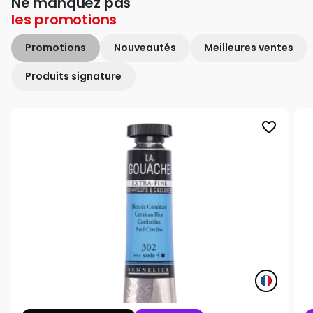
Ne manquez pas
les
promotions
Promotions
Nouveautés
Meilleures ventes
Produits signature
favorite_border