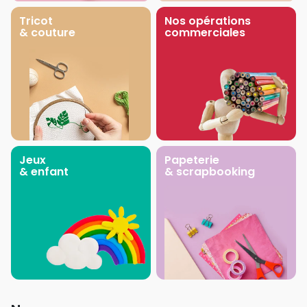
Tricot
Nos opérations
& couture
commerciales
Jeux
Papeterie
& enfant
& scrapbooking