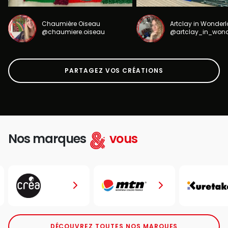
Chaumière Oiseau
Artclay in Wonder
@chaumiere.oiseau
@artclay_in_won
PARTAGEZ VOS CRÉATIONS
Nos marques
vous
DÉCOUVREZ TOUTES NOS MARQUES