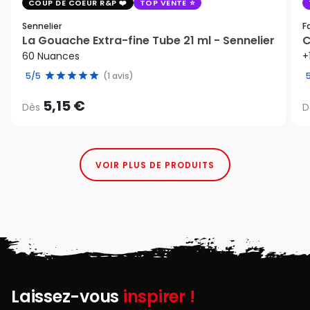
COUP DE COEUR R&P
TOP VENTE
Sennelier
F
La Gouache Extra-fine Tube 21 ml - Sennelier
C
60 Nuances
+
5/5
(1 avis)
5,15 €
Dès
D
VOIR PLUS DE PRODUITS
Laissez-vous
inspirer !