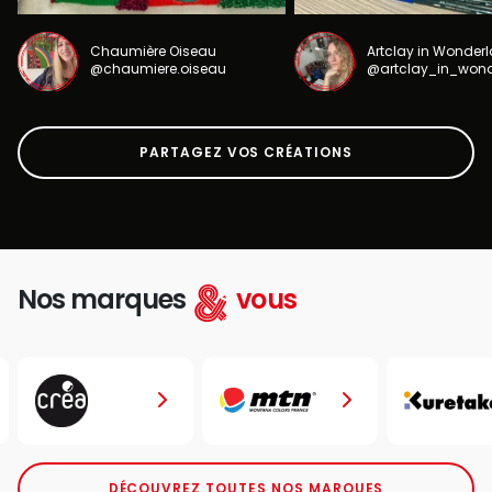
Chaumière Oiseau
Artclay in Wonder
@chaumiere.oiseau
@artclay_in_won
PARTAGEZ VOS CRÉATIONS
Nos marques
vous
DÉCOUVREZ TOUTES NOS MARQUES