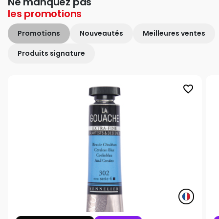
Ne manquez pas
les
promotions
Promotions
Nouveautés
Meilleures ventes
Produits signature
favorite_border