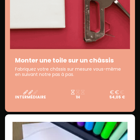
Monter une toile sur un châssis
Fabriquez votre châssis sur mesure vous-même
en suivant notre pas à pas.
INTERMÉDIAIRE
1H
54,05 €