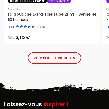
COUP DE COEUR R&P
TOP VENTE
Sennelier
F
La Gouache Extra-fine Tube 21 ml - Sennelier
C
60 Nuances
+
5/5
(1 avis)
5,15 €
Dès
D
VOIR PLUS DE PRODUITS
Laissez-vous
inspirer !