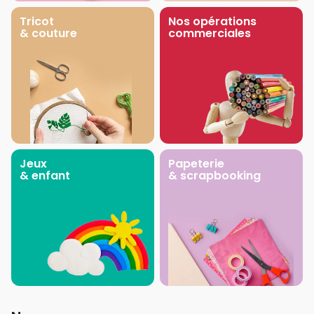
Tricot
Nos opérations
& couture
commerciales
Jeux
Papeterie
& enfant
& scrapbooking