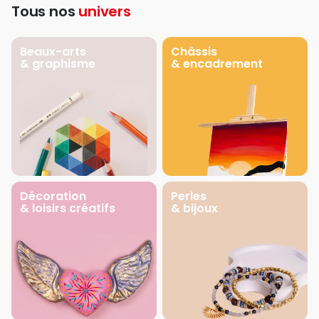
Tous nos
univers
Beaux-arts
Châssis
& graphisme
& encadrement
Décoration
Perles
& loisirs créatifs
& bijoux