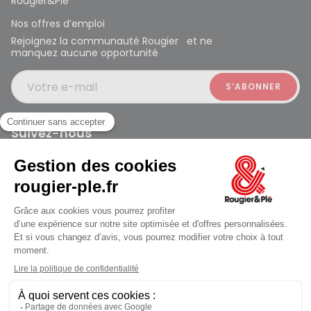
Rougier&Plé
Nos offres d’emploi
Rejoignez la communauté Rougier et ne
manquez aucune opportunité
Votre e-mail
Suivez-nous
Rougier et Plé 2024 Copyright
Mentions légales
Conditions générales des ventes