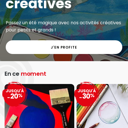
créatives
Passez un été magique avec nos activités créatives
pour petits et grands !
J'EN PROFITE
En ce
moment
JUSQU'À
JUSQU'À
20
30
%
%
-
-