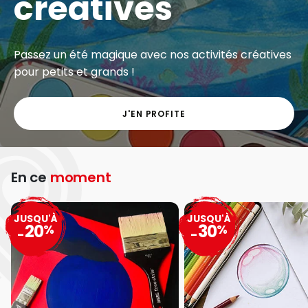
créatives
Passez un été magique avec nos activités créatives
pour petits et grands !
J'EN PROFITE
En ce
moment
JUSQU'À
JUSQU'À
20
30
%
%
-
-