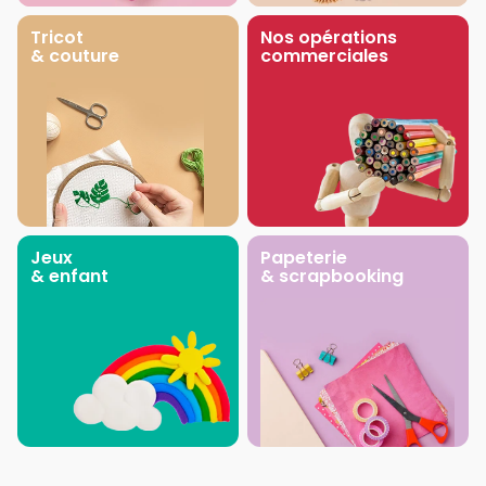
Tricot
Nos opérations
& couture
commerciales
Jeux
Papeterie
& enfant
& scrapbooking