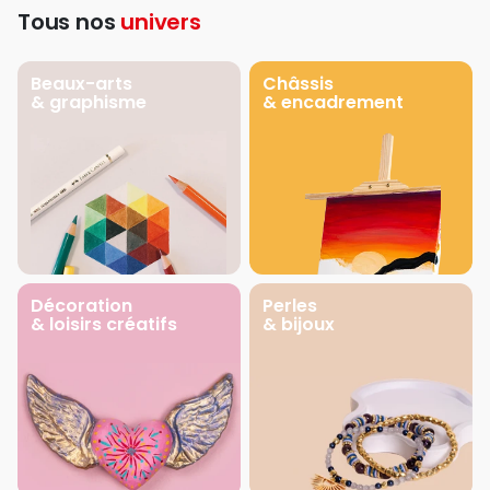
Tous nos
univers
Beaux-arts
Châssis
& graphisme
& encadrement
Décoration
Perles
& loisirs créatifs
& bijoux