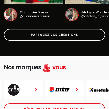
Chaumière Oiseau
Artclay in Wonder
@chaumiere.oiseau
@artclay_in_won
PARTAGEZ VOS CRÉATIONS
Nos marques
vous