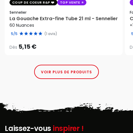
COUP DE COEUR R&P
TOP VENTE
Sennelier
F
La Gouache Extra-fine Tube 21 ml - Sennelier
C
60 Nuances
+
5/5
(1 avis)
5,15 €
Dès
D
VOIR PLUS DE PRODUITS
Laissez-vous
inspirer !