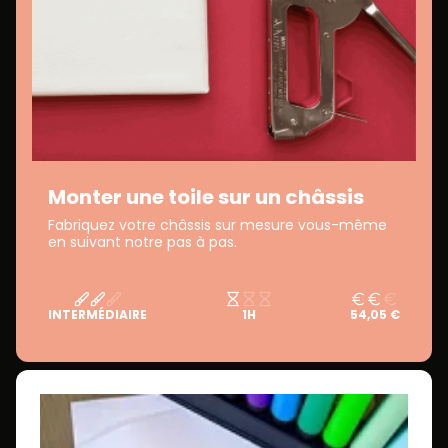
Monter une toile sur un châssis
Fabriquez votre châssis sur mesure vous-même
en suivant notre pas à pas.
INTERMÉDIAIRE
1H
54,05 €