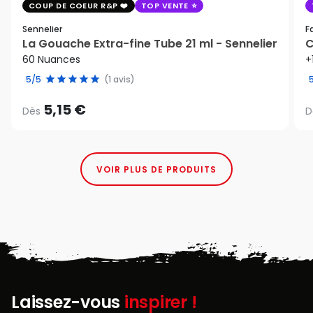
COUP DE COEUR R&P
TOP VENTE
Sennelier
F
La Gouache Extra-fine Tube 21 ml - Sennelier
C
60 Nuances
+
5/5
(1 avis)
5,15 €
Dès
D
VOIR PLUS DE PRODUITS
Laissez-vous
inspirer !