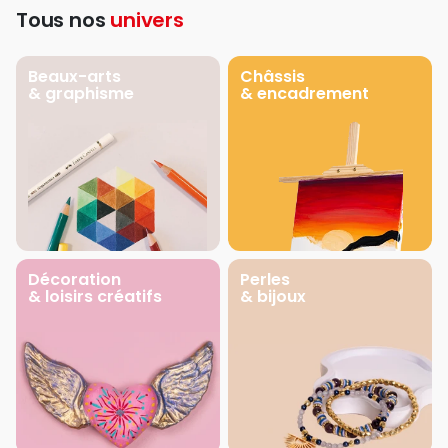
Tous nos
univers
Beaux-arts
Châssis
& graphisme
& encadrement
Décoration
Perles
& loisirs créatifs
& bijoux