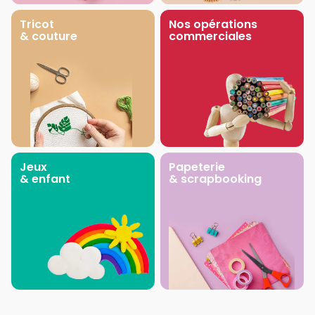
Tricot
Nos opérations
& couture
commerciales
Jeux
Papeterie
& enfant
& scrapbooking