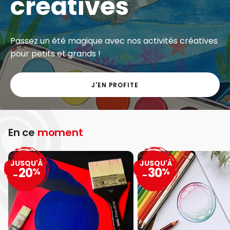
créatives
Passez un été magique avec nos activités créatives
pour petits et grands !
J'EN PROFITE
En ce
moment
JUSQU'À
JUSQU'À
20
30
%
%
-
-