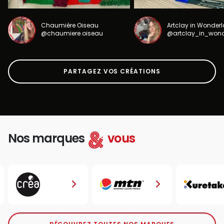
Chaumière Oiseau
Artclay in Wonder
@chaumiere.oiseau
@artclay_in_won
PARTAGEZ VOS CRÉATIONS
Nos marques
vous