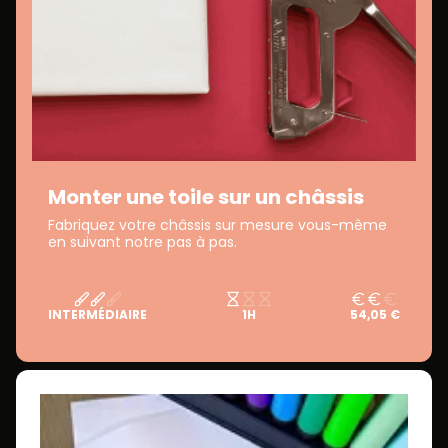
Monter une toile sur un châssis
Fabriquez votre châssis sur mesure vous-même
en suivant notre pas à pas.
INTERMÉDIAIRE
1H
54,05 €