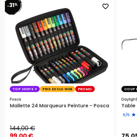
31
%
favorite_border
-
TOP VENTE
PRIX EXCLU WEB
PROMO
COUP 
Posca
Dayligh
Mallette 24 Marqueurs Peinture - Posca
Table 
5/5
144,00 €
99,00 €
75,0