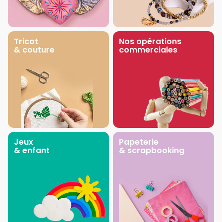
Tricot
Nos opérations
& couture
commerciales
Jeux
Papeterie
& enfant
& scrapbooking