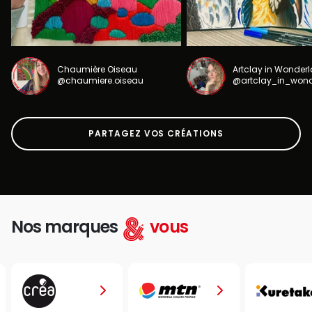
Chaumière Oiseau
Artclay in Wonder
@chaumiere.oiseau
@artclay_in_won
PARTAGEZ VOS CRÉATIONS
Nos marques
vous