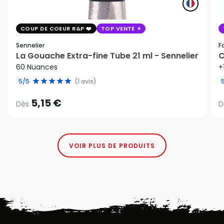
COUP DE COEUR R&P
TOP VENTE
Sennelier
F
La Gouache Extra-fine Tube 21 ml - Sennelier
C
60 Nuances
+
5/5
(1 avis)
5,15 €
Dès
D
VOIR PLUS DE PRODUITS