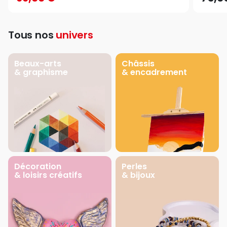
Tous nos
univers
Beaux-arts
Châssis
& graphisme
& encadrement
Décoration
Perles
& loisirs créatifs
& bijoux