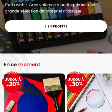
Exclu web - Gros volumes à petits prix sur une
grande sélection de matériel artistique.
J'EN PROFITE
En ce
moment
JUSQU'À
JUSQU'À
20
30
%
%
-
-