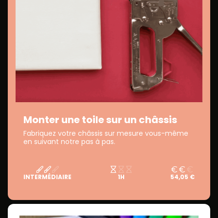
Monter une toile sur un châssis
Fabriquez votre châssis sur mesure vous-même
en suivant notre pas à pas.
INTERMÉDIAIRE
1H
54,05 €