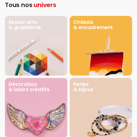
Tous nos
univers
Beaux-arts
Châssis
& graphisme
& encadrement
Décoration
Perles
& loisirs créatifs
& bijoux