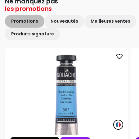
Ne manquez pas
les
promotions
Promotions
Nouveautés
Meilleures ventes
Produits signature
favorite_border