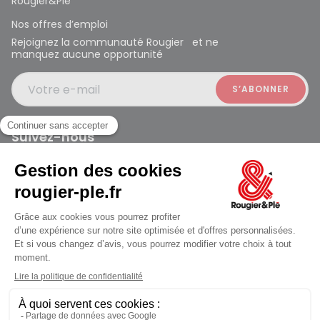
Rougier&Plé
Nos offres d’emploi
Rejoignez la communauté Rougier et ne
manquez aucune opportunité
Votre e-mail
Suivez-nous
Rougier et Plé 2024 Copyright
jusqu'au Samedi à 10:00
Mentions légales
Conditions générales des ventes