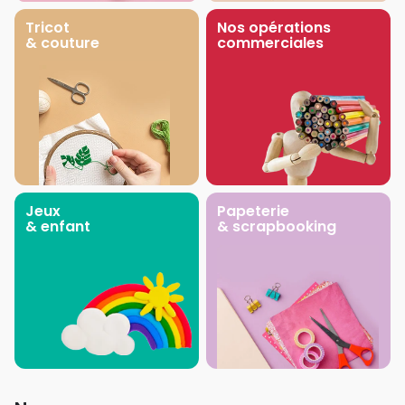
Tricot
Nos opérations
& couture
commerciales
Jeux
Papeterie
& enfant
& scrapbooking