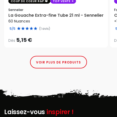
COUP DE COEUR R&P
TOP VENTE
Sennelier
F
La Gouache Extra-fine Tube 21 ml - Sennelier
C
60 Nuances
+
5/5
(1 avis)
5,15 €
Dès
D
VOIR PLUS DE PRODUITS
Laissez-vous
inspirer !