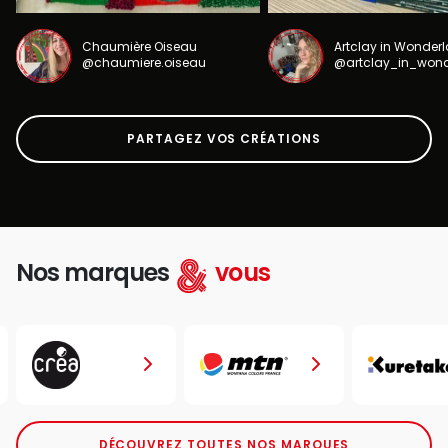
Chaumière Oiseau
Artclay in Wonder
@chaumiere.oiseau
@artclay_in_won
PARTAGEZ VOS CRÉATIONS
Nos marques
vous
DÉCOUVREZ TOUTES NOS MARQUES