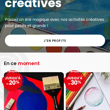
créatives
Passez un été magique avec nos activités créatives
pour petits et grands !
J'EN PROFITE
En ce
moment
JUSQU'À
JUSQU'À
20
30
%
%
-
-