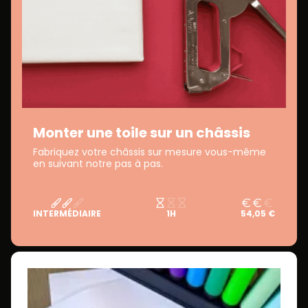
Monter une toile sur un châssis
Fabriquez votre châssis sur mesure vous-même
en suivant notre pas à pas.
INTERMÉDIAIRE
1H
54,05 €