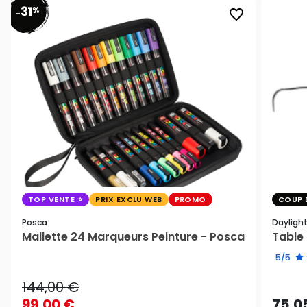
31
%
favorite_border
-
TOP VENTE
PRIX EXCLU WEB
PROMO
COUP 
Posca
Dayligh
Mallette 24 Marqueurs Peinture - Posca
Table 
5/5
144,00 €
99,00 €
75,0