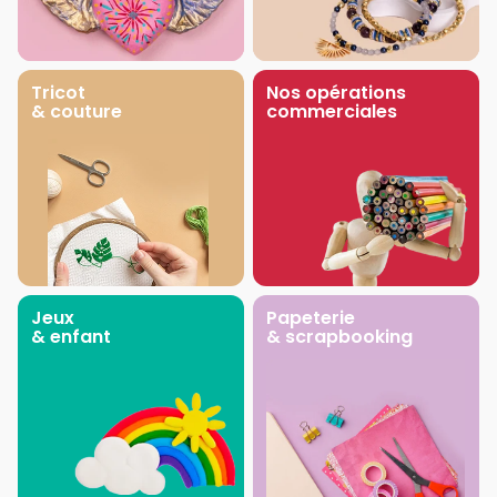
Tricot
Nos opérations
& couture
commerciales
Jeux
Papeterie
& enfant
& scrapbooking