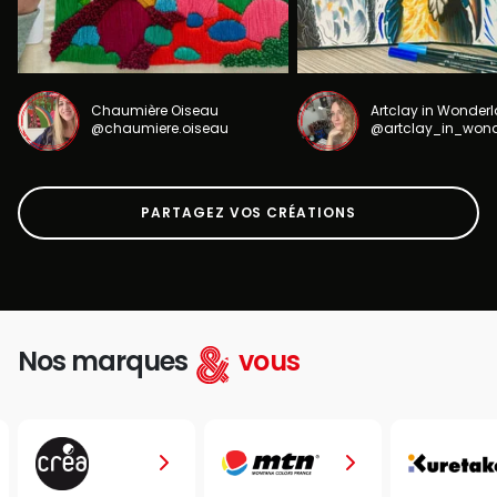
Chaumière Oiseau
Artclay in Wonder
@chaumiere.oiseau
@artclay_in_won
PARTAGEZ VOS CRÉATIONS
Nos marques
vous