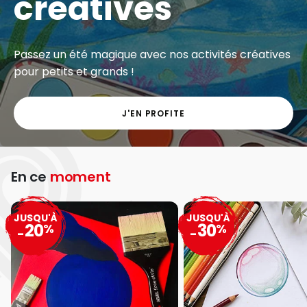
créatives
Passez un été magique avec nos activités créatives
pour petits et grands !
J'EN PROFITE
En ce
moment
JUSQU'À
JUSQU'À
20
30
%
%
-
-