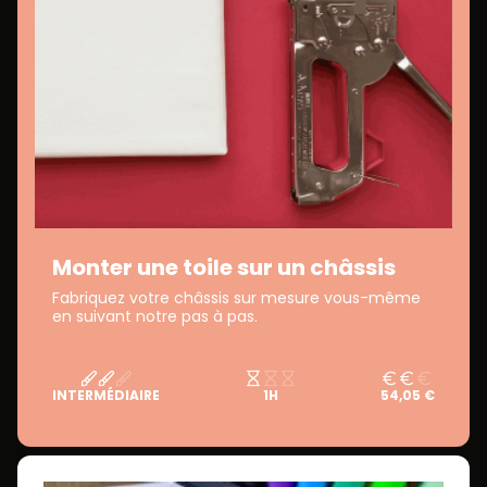
Monter une toile sur un châssis
Fabriquez votre châssis sur mesure vous-même
en suivant notre pas à pas.
INTERMÉDIAIRE
1H
54,05 €