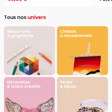
Tous nos
univers
Beaux-arts
Châssis
& graphisme
& encadrement
Décoration
Perles
& loisirs créatifs
& bijoux