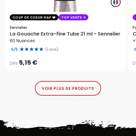
COUP DE COEUR R&P
TOP VENTE
Sennelier
F
La Gouache Extra-fine Tube 21 ml - Sennelier
C
60 Nuances
+
5/5
(1 avis)
5,15 €
Dès
D
VOIR PLUS DE PRODUITS