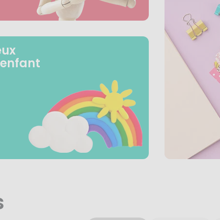
eux
 enfant
s