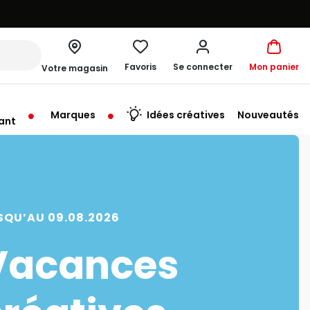
Favoris
Se connecter
Mon panier
Votre magasin
Marques
Idées créatives
Nouveautés
ant
rt à 10:00
SQU’AU 09.08.2026
Vacances