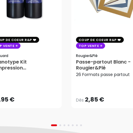
UP DE COEUR R&P
COUP DE COEUR R&P
P VENTE
TOP VENTE
uard
Rougier&plé
notype Kit
Passe-partout Blanc -
mpression
Rougier&Plé
tosensible - Jacquard
26 Formats passe partout
2,85 €
Dès
,95 €
AJOUTER AU PANIER
,95 €
2,85 €
Dès