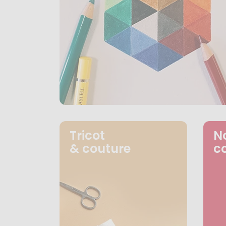
Tricot
N
& couture
c