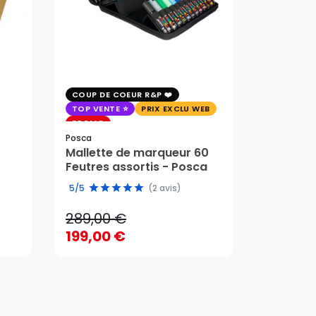
COUP DE COEUR R&P
EXCLU WE
TOP VENTE
PRIX EXCLU WEB
PRIX EXC
PROMO
Faber-Cast
Posca
Trousse 
Mallette de marqueur 60
Crayons
58,95 
Feutres assortis - Posca
289,00 €
edition 
49,51 
5/5
(2 avis)
199,00 €
289,00 €
58,95 
AJOUTER AU PANIER
199,00 €
49,51 