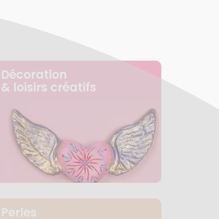
Décoration
& loisirs créatifs
Perles