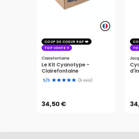
COUP DE COEUR R&P
CO
TOP VENTE
TO
Clairefontaine
Jacq
Le Kit Cyanotype -
Cya
Clairefontaine
d'i
pho
5/5
(6 avis)
34,50 €
34
AJOUTER AU PANIER
34,50 €
34