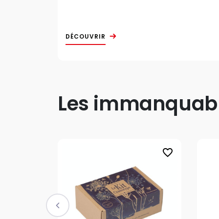
DÉCOUVRIR
Les immanquable
favorite_border