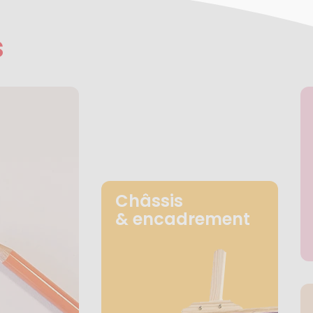
s
Châssis
& encadrement