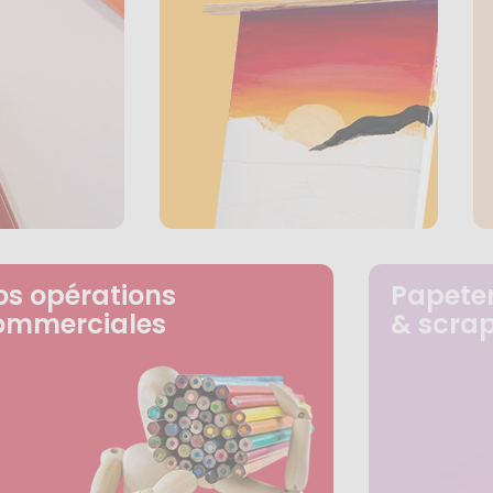
os opérations
Papeter
ommerciales
& scra