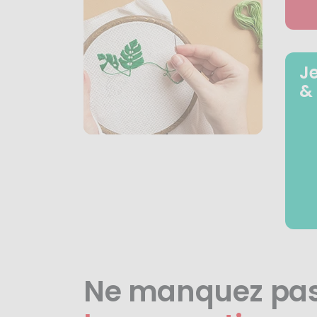
J
&
Ne manquez pa