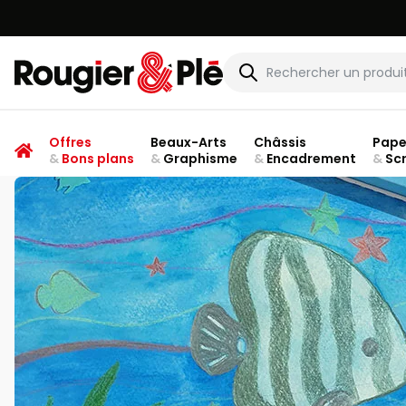
Rougier & Plé
Offres
Beaux-Arts
Châssis
Pape
&
Bons plans
&
Graphisme
&
Encadrement
&
Sc