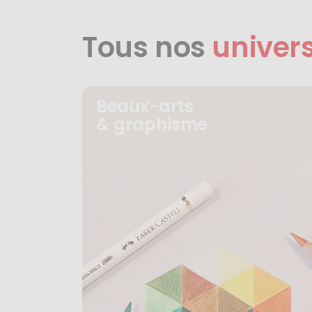
Tous nos
univer
Beaux-arts
& graphisme