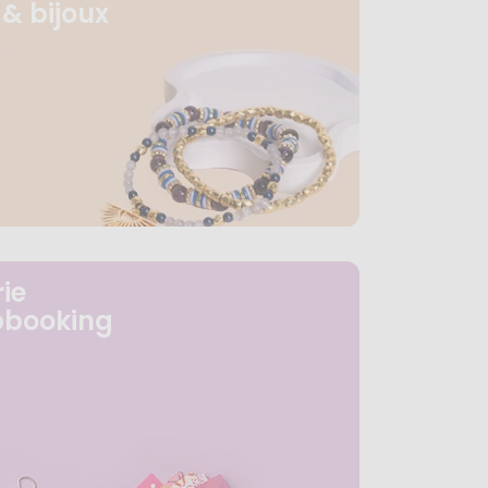
& bijoux
ie
pbooking