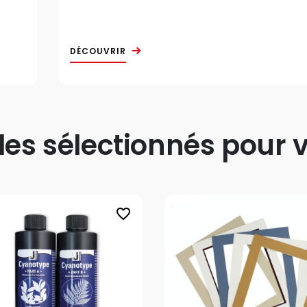
DÉCOUVRIR
s sélectionnés pour v
favorite_border