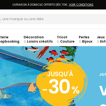
LIVRAISON À DOMICILE OFFERTE DÈS 70€.
VOIR CONDITIONS
terie
Décoration
Tricot
Perles
Jeux
rapbooking
&
Loisirs créatifs
&
Couture
&
Bijoux
&
Enf
ouve
JUSQU'À
JU
30
-
%