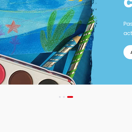
Pa
act