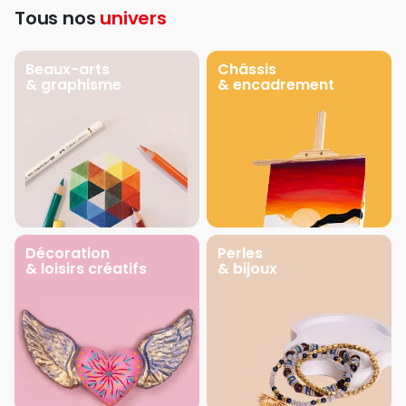
Tous nos
univers
Beaux-arts
Châssis
& graphisme
& encadrement
Décoration
Perles
& loisirs créatifs
& bijoux