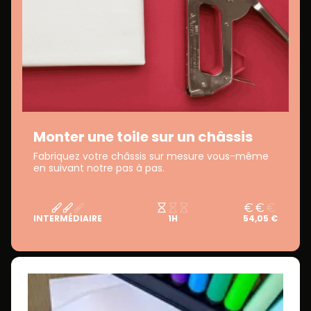
Monter une toile sur un châssis
Fabriquez votre châssis sur mesure vous-même
en suivant notre pas à pas.
INTERMÉDIAIRE
1H
54,05 €