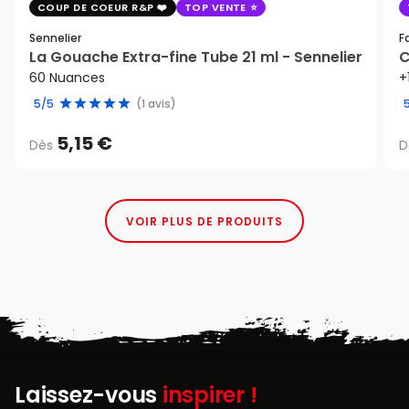
COUP DE COEUR R&P
TOP VENTE
Sennelier
F
La Gouache Extra-fine Tube 21 ml - Sennelier
C
60 Nuances
+
5/5
(1 avis)
5,15 €
Dès
D
VOIR PLUS DE PRODUITS
Laissez-vous
inspirer !