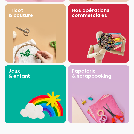
Tricot
Nos opérations
& couture
commerciales
Jeux
Papeterie
& enfant
& scrapbooking