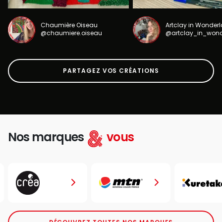
Chaumière Oiseau
Artclay in Wonder
@chaumiere.oiseau
@artclay_in_won
PARTAGEZ VOS CRÉATIONS
Nos marques
vous