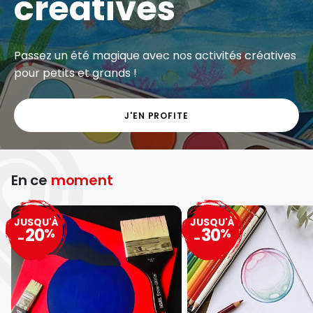
créatives
Passez un été magique avec nos activités créatives
pour petits et grands !
J'EN PROFITE
En ce
moment
JUSQU'À
JUSQU'À
20
30
%
%
-
-