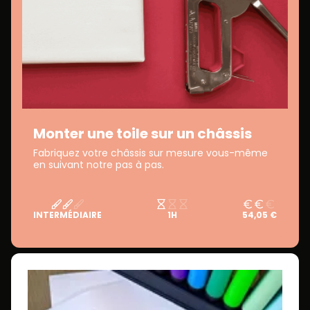
Monter une toile sur un châssis
Fabriquez votre châssis sur mesure vous-même
en suivant notre pas à pas.
INTERMÉDIAIRE
1H
54,05 €