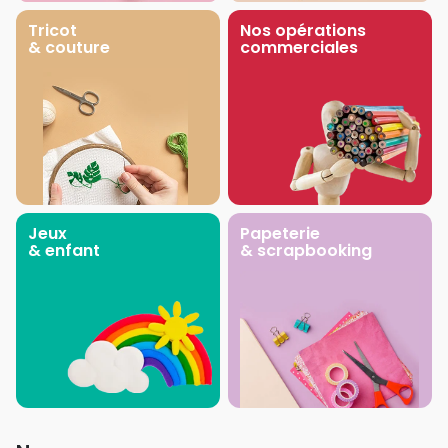
Tricot
Nos opérations
& couture
commerciales
Jeux
Papeterie
& enfant
& scrapbooking