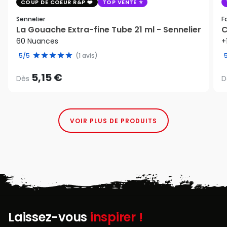
COUP DE COEUR R&P
TOP VENTE
Sennelier
F
La Gouache Extra-fine Tube 21 ml - Sennelier
C
60 Nuances
+
5/5
(1 avis)
5,15 €
Dès
D
VOIR PLUS DE PRODUITS
Laissez-vous
inspirer !