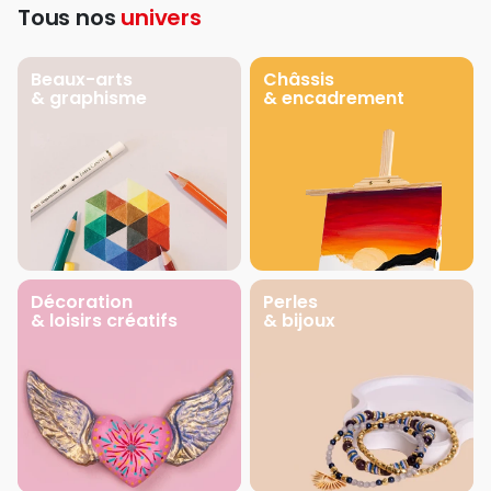
Tous nos
univers
Beaux-arts
Châssis
& graphisme
& encadrement
Décoration
Perles
& loisirs créatifs
& bijoux