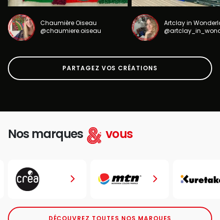
Chaumière Oiseau
Artclay in Wonder
@chaumiere.oiseau
@artclay_in_won
PARTAGEZ VOS CRÉATIONS
Nos marques
vous
DÉCOUVREZ TOUTES NOS MARQUES