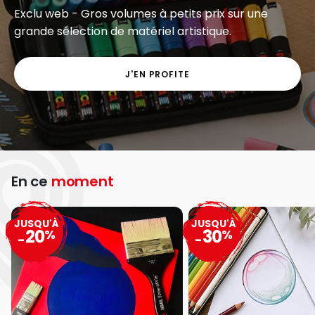
Exclu web - Gros volumes à petits prix sur une
grande sélection de matériel artistique.
J'EN PROFITE
En ce
moment
JUSQU'À
JUSQU'À
20
30
%
%
-
-