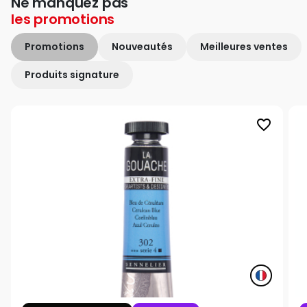
Ne manquez pas
les
promotions
Promotions
Nouveautés
Meilleures ventes
Produits signature
favorite_border