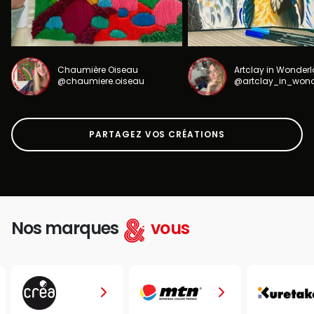
Chaumière Oiseau
Artclay in Wonder
@chaumiere.oiseau
@artclay_in_won
PARTAGEZ VOS CRÉATIONS
Nos marques
vous