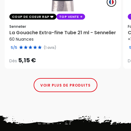
COUP DE COEUR R&P
TOP VENTE
Sennelier
F
La Gouache Extra-fine Tube 21 ml - Sennelier
C
60 Nuances
+
5/5
(1 avis)
5,15 €
Dès
D
VOIR PLUS DE PRODUITS