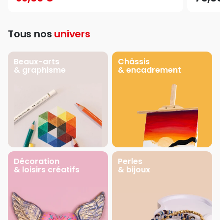
Tous nos
univers
Beaux-arts
Châssis
& graphisme
& encadrement
Décoration
Perles
& loisirs créatifs
& bijoux