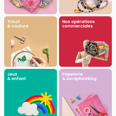
Tricot
Nos opérations
& couture
commerciales
Jeux
Papeterie
& enfant
& scrapbooking