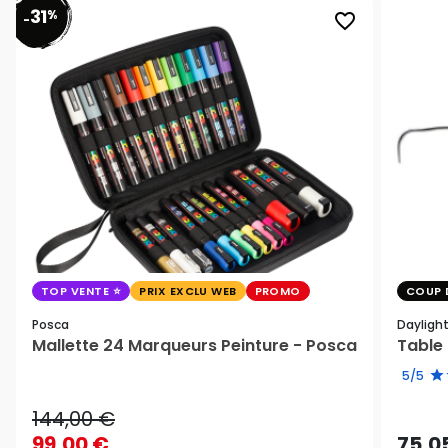
31
%
favorite_border
-
TOP VENTE
PRIX EXCLU WEB
PROMO
COUP 
Posca
Dayligh
Mallette 24 Marqueurs Peinture - Posca
Table 
5/5
144,00 €
99,00 €
75,0