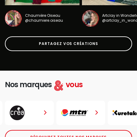
Chaumière Oiseau
Artclay in Wonder
@chaumiere.oiseau
@artclay_in_won
PARTAGEZ VOS CRÉATIONS
Nos marques
vous