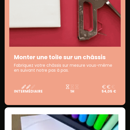
Monter une toile sur un châssis
Fabriquez votre châssis sur mesure vous-même
en suivant notre pas à pas.
INTERMÉDIAIRE
1H
54,05 €