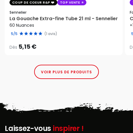
COUP DE COEUR R&P
TOP VENTE
Sennelier
F
La Gouache Extra-fine Tube 21 ml - Sennelier
C
60 Nuances
+
5/5
(1 avis)
5,15 €
Dès
D
VOIR PLUS DE PRODUITS
Laissez-vous
inspirer !