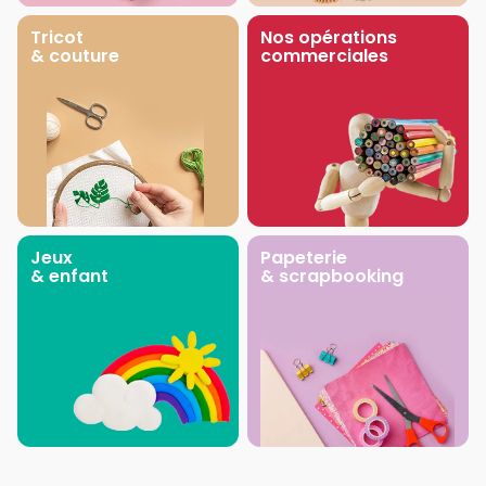
Tricot
Nos opérations
& couture
commerciales
Jeux
Papeterie
& enfant
& scrapbooking