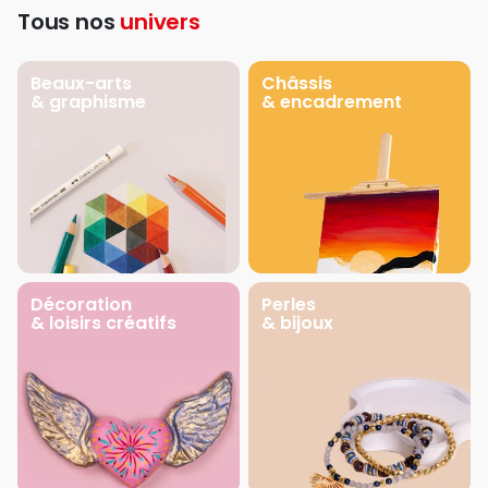
Tous nos
univers
Beaux-arts
Châssis
& graphisme
& encadrement
Décoration
Perles
& loisirs créatifs
& bijoux