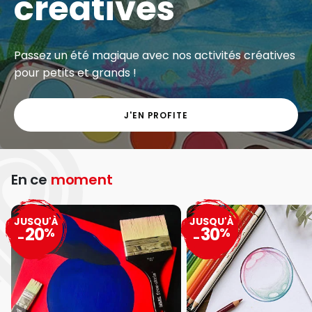
créatives
Passez un été magique avec nos activités créatives
pour petits et grands !
J'EN PROFITE
En ce
moment
JUSQU'À
JUSQU'À
20
30
%
%
-
-