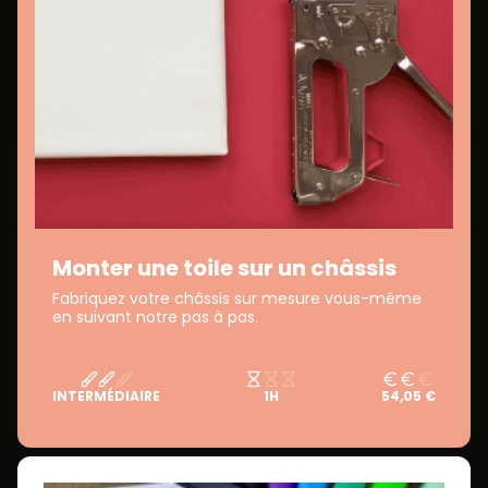
Monter une toile sur un châssis
Fabriquez votre châssis sur mesure vous-même
en suivant notre pas à pas.
INTERMÉDIAIRE
1H
54,05 €