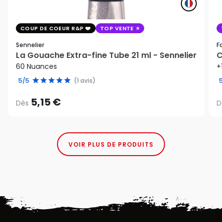
COUP DE COEUR R&P
TOP VENTE
Sennelier
F
La Gouache Extra-fine Tube 21 ml - Sennelier
C
60 Nuances
+
5/5
(1 avis)
5,15 €
Dès
D
VOIR PLUS DE PRODUITS