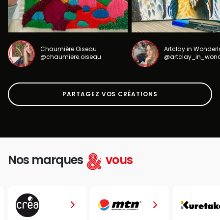
Chaumière Oiseau
Artclay in Wonder
@chaumiere.oiseau
@artclay_in_won
PARTAGEZ VOS CRÉATIONS
Nos marques
vous