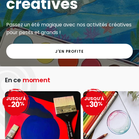
créatives
Passez un été magique avec nos activités créatives
pour petits et grands !
J'EN PROFITE
En ce
moment
JUSQU'À
JUSQU'À
20
30
%
%
-
-