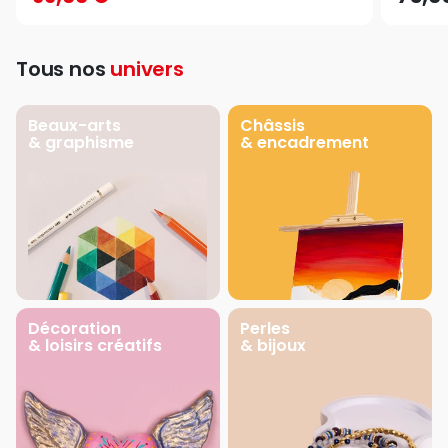
Tous nos
univers
Beaux-arts
Châssis
& graphisme
& encadrement
Décoration
Perles
& loisirs créatifs
& bijoux