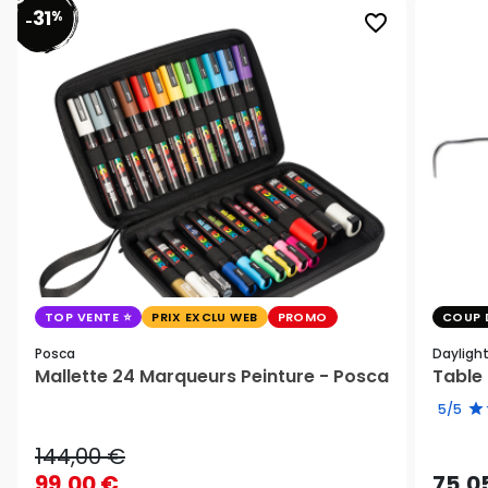
31
%
favorite_border
-
TOP VENTE
PRIX EXCLU WEB
PROMO
COUP 
Posca
Dayligh
Mallette 24 Marqueurs Peinture - Posca
Table 
5/5
144,00 €
99,00 €
75,0