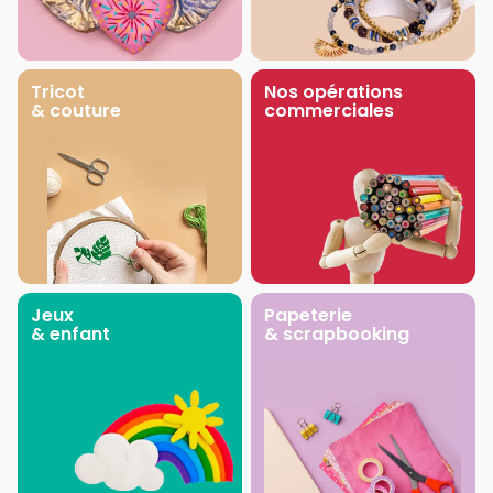
Tricot
Nos opérations
& couture
commerciales
Jeux
Papeterie
& enfant
& scrapbooking