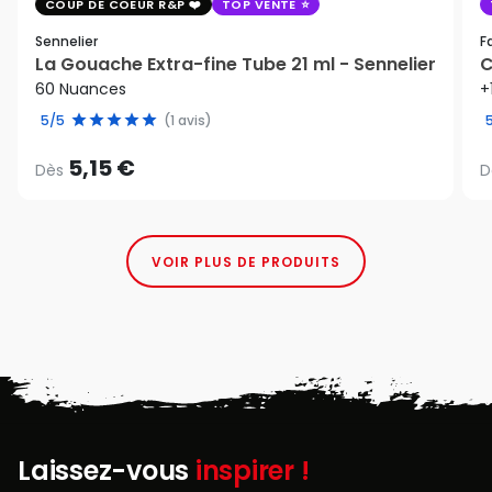
COUP DE COEUR R&P
TOP VENTE
Sennelier
F
La Gouache Extra-fine Tube 21 ml - Sennelier
C
60 Nuances
+
5/5
(1 avis)
5,15 €
Dès
D
VOIR PLUS DE PRODUITS
Laissez-vous
inspirer !