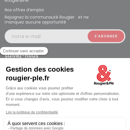
Rougier&Plé
Nos offres d’emploi
Rejoignez la communauté Rougier et ne
manquez aucune opportunité
Votre e-mail
Suivez-nous
Rougier et Plé 2024 Copyright
jusqu'au Lundi à 10:00
Mentions légales
Conditions générales des ventes