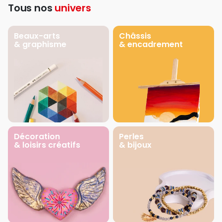
Tous nos
univers
Beaux-arts
Châssis
& graphisme
& encadrement
Décoration
Perles
& loisirs créatifs
& bijoux