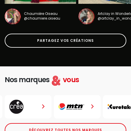
Chaumière Oiseau
Artclay in Wonder
@chaumiere.oiseau
@artclay_in_won
PARTAGEZ VOS CRÉATIONS
Nos marques
vous
DÉCOUVREZ TOUTES NOS MARQUES