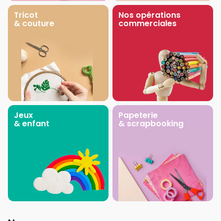
Tricot
Nos opérations
& couture
commerciales
Jeux
Papeterie
& enfant
& scrapbooking