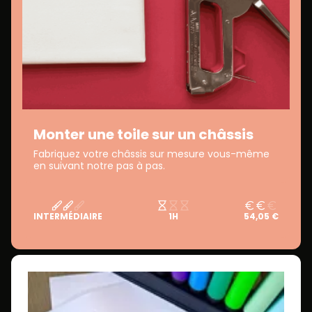
Monter une toile sur un châssis
Fabriquez votre châssis sur mesure vous-même
en suivant notre pas à pas.
INTERMÉDIAIRE
1H
54,05 €