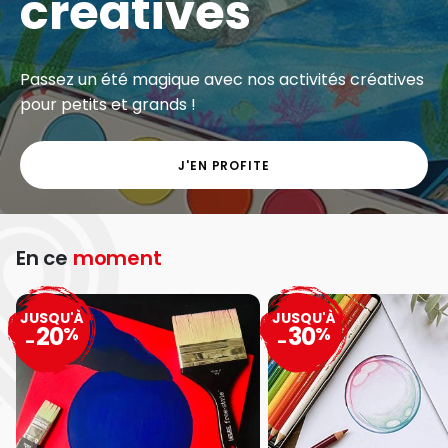
créatives
Passez un été magique avec nos activités créatives
pour petits et grands !
J'EN PROFITE
En ce
moment
JUSQU'À
JUSQU'À
20
30
%
%
-
-