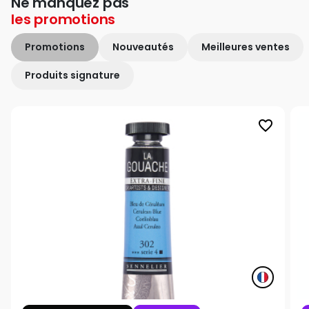
Ne manquez pas
les
promotions
Promotions
Nouveautés
Meilleures ventes
Produits signature
favorite_border