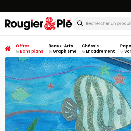
Rougier & Plé
Offres
Beaux-Arts
Châssis
Pape
&
Bons plans
&
Graphisme
&
Encadrement
&
Sc