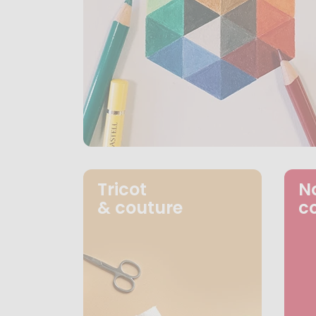
Tricot
N
& couture
c