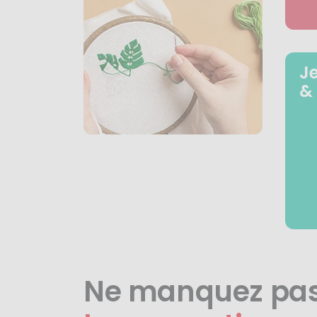
J
&
Ne manquez pa