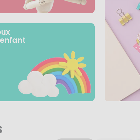
eux
 enfant
s