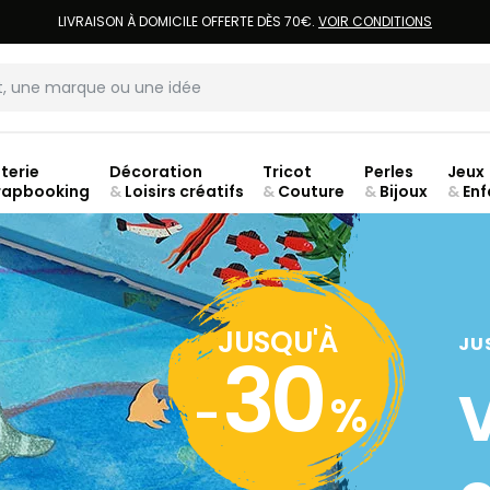
LIVRAISON À DOMICILE OFFERTE DÈS 70€.
VOIR CONDITIONS
terie
Décoration
Tricot
Perles
Jeux
rapbooking
&
Loisirs créatifs
&
Couture
&
Bijoux
&
Enf
jusq
JUSQU'À
JU
30
-
%