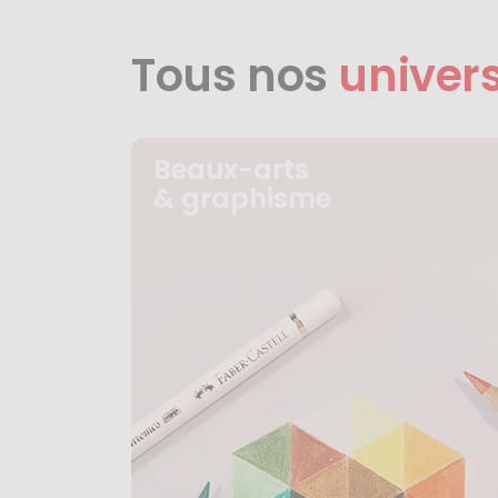
Tous nos
univer
Beaux-arts
& graphisme