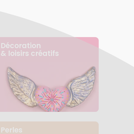
Décoration
& loisirs créatifs
Perles