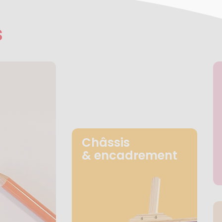
s
Châssis
& encadrement