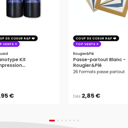
UP DE COEUR R&P
COUP DE COEUR R&P
P VENTE
TOP VENTE
uard
Rougier&plé
notype Kit
Passe-partout Blanc -
mpression
Rougier&Plé
tosensible - Jacquard
26 Formats passe partout
2,85 €
Dès
,95 €
AJOUTER AU PANIER
,95 €
2,85 €
Dès