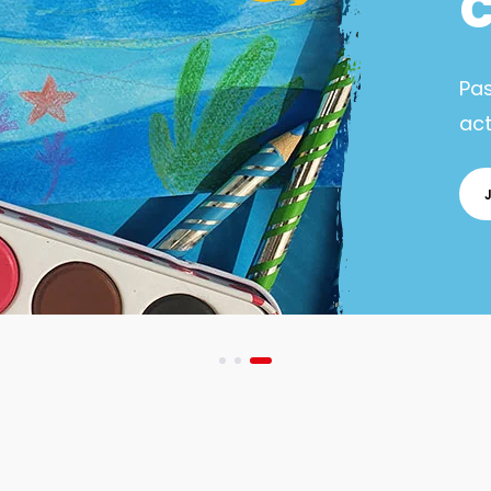
Pa
act