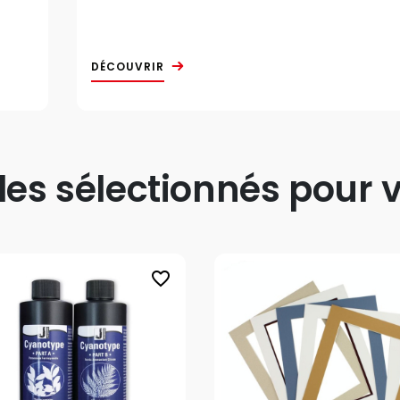
DÉCOUVRIR
s sélectionnés pour v
favorite_border