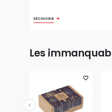
DÉCOUVRIR
Les immanquable
favorite_border