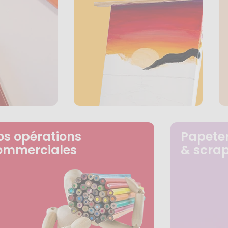
os opérations
Papeter
ommerciales
& scra