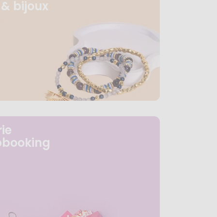
& bijoux
ie
pbooking