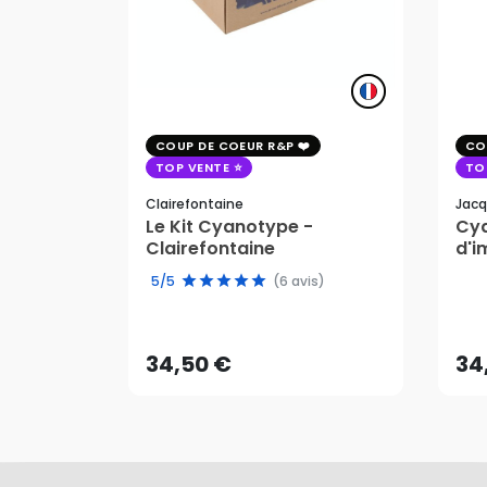
COUP DE COEUR R&P
CO
TOP VENTE
TO
Clairefontaine
Jacq
Le Kit Cyanotype -
Cya
Clairefontaine
d'i
pho
5/5
(6 avis)
34,50 €
34
AJOUTER AU PANIER
34,50 €
34