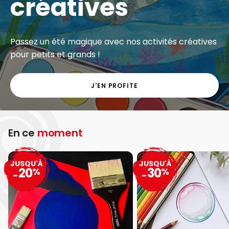
créatives
Passez un été magique avec nos activités créatives
pour petits et grands !
J'EN PROFITE
En ce
moment
JUSQU'À
JUSQU'À
20
30
%
%
-
-