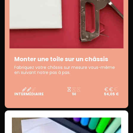
Monter une toile sur un châssis
Fabriquez votre châssis sur mesure vous-même
en suivant notre pas à pas.
INTERMÉDIAIRE
1H
54,05 €