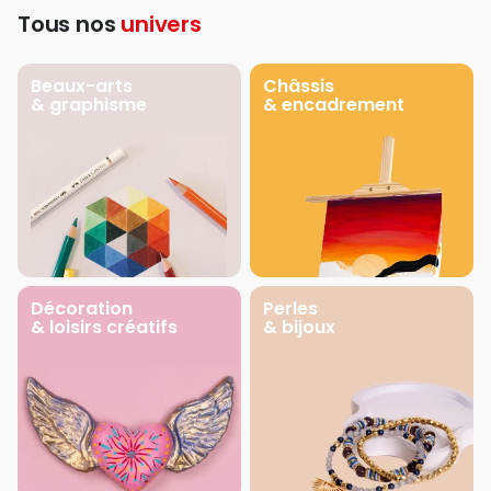
Tous nos
univers
Beaux-arts
Châssis
& graphisme
& encadrement
Décoration
Perles
& loisirs créatifs
& bijoux