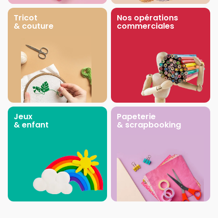
Tricot
Nos opérations
& couture
commerciales
Jeux
Papeterie
& enfant
& scrapbooking