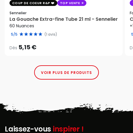
COUP DE COEUR R&P
TOP VENTE
Sennelier
F
La Gouache Extra-fine Tube 21 ml - Sennelier
C
60 Nuances
+
5/5
(1 avis)
5,15 €
Dès
D
VOIR PLUS DE PRODUITS
Laissez-vous
inspirer !