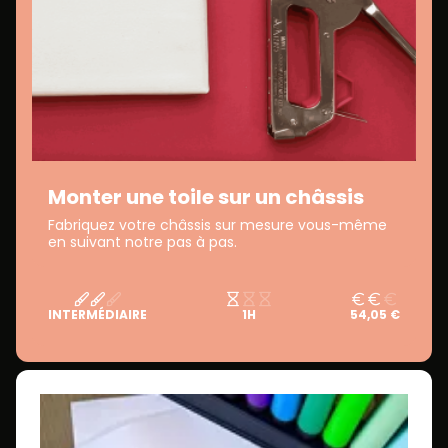
Monter une toile sur un châssis
Fabriquez votre châssis sur mesure vous-même
en suivant notre pas à pas.
INTERMÉDIAIRE
1H
54,05 €