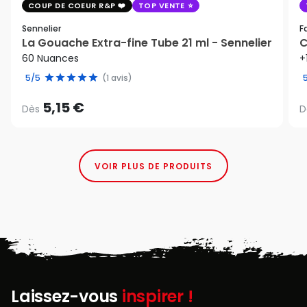
COUP DE COEUR R&P
TOP VENTE
Sennelier
F
La Gouache Extra-fine Tube 21 ml - Sennelier
C
60 Nuances
+
5/5
(1 avis)
5,15 €
Dès
D
VOIR PLUS DE PRODUITS
Laissez-vous
inspirer !