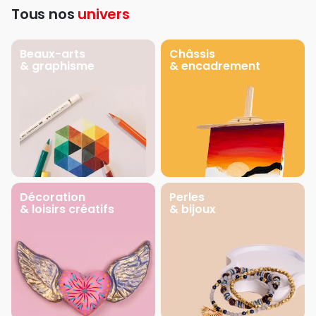
Tous nos
univers
Beaux-arts
Châssis
& graphisme
& encadrement
Décoration
Perles
& loisirs créatifs
& bijoux