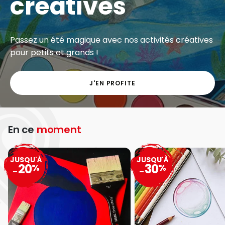
créatives
Passez un été magique avec nos activités créatives
pour petits et grands !
J'EN PROFITE
En ce
moment
JUSQU'À
JUSQU'À
20
30
%
%
-
-