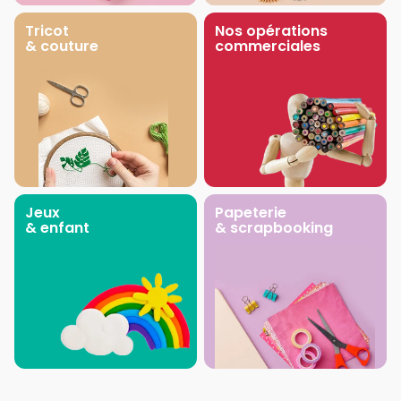
Tricot
Nos opérations
& couture
commerciales
Jeux
Papeterie
& enfant
& scrapbooking