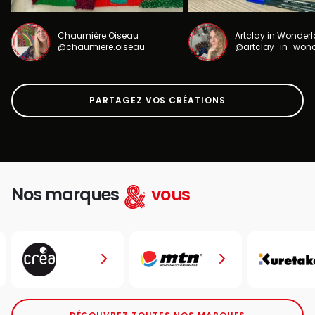
Chaumière Oiseau
Artclay in Wonder
@chaumiere.oiseau
@artclay_in_won
PARTAGEZ VOS CRÉATIONS
Nos marques
vous