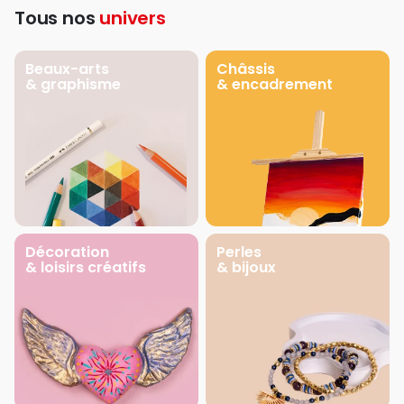
Tous nos
univers
Beaux-arts
Châssis
& graphisme
& encadrement
Décoration
Perles
& loisirs créatifs
& bijoux