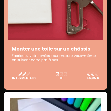
Monter une toile sur un châssis
Fabriquez votre châssis sur mesure vous-même
en suivant notre pas à pas.
INTERMÉDIAIRE
1H
54,05 €