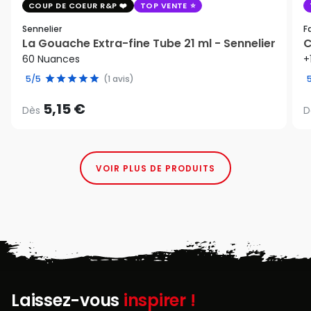
COUP DE COEUR R&P
TOP VENTE
Sennelier
F
La Gouache Extra-fine Tube 21 ml - Sennelier
C
60 Nuances
+
5/5
(1 avis)
5,15 €
Dès
D
VOIR PLUS DE PRODUITS
Laissez-vous
inspirer !