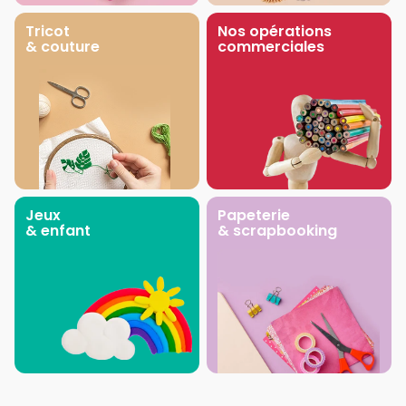
Tricot
Nos opérations
& couture
commerciales
Jeux
Papeterie
& enfant
& scrapbooking