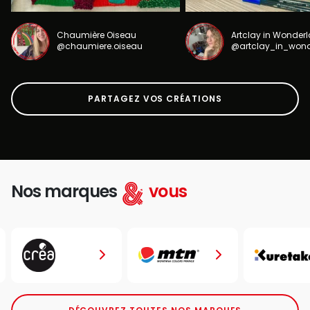
Chaumière Oiseau
Artclay in Wonder
@chaumiere.oiseau
@artclay_in_won
PARTAGEZ VOS CRÉATIONS
Nos marques
vous