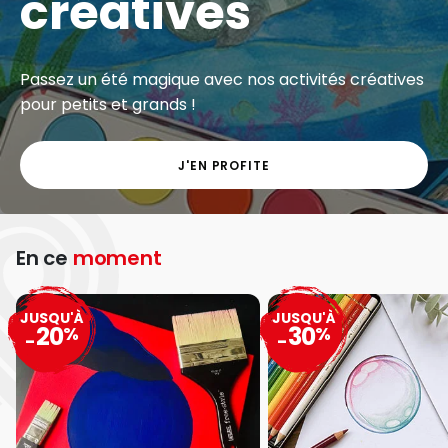
créatives
Passez un été magique avec nos activités créatives
pour petits et grands !
J'EN PROFITE
En ce
moment
JUSQU'À
JUSQU'À
20
30
%
%
-
-