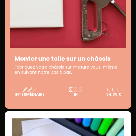
Monter une toile sur un châssis
Fabriquez votre châssis sur mesure vous-même
en suivant notre pas à pas.
INTERMÉDIAIRE
1H
54,05 €