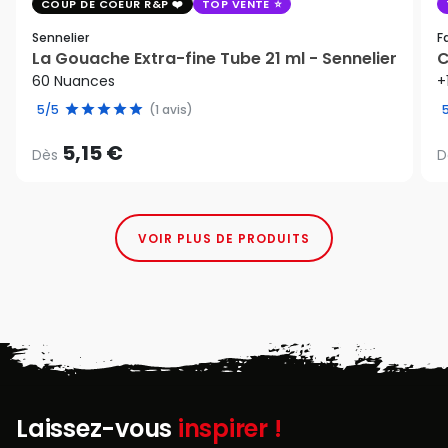
COUP DE COEUR R&P
TOP VENTE
Sennelier
F
La Gouache Extra-fine Tube 21 ml - Sennelier
C
60 Nuances
+
5/5
(1 avis)
5,15 €
Dès
D
VOIR PLUS DE PRODUITS
Laissez-vous
inspirer !