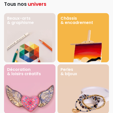
Tous nos
univers
Beaux-arts
Châssis
& graphisme
& encadrement
Décoration
Perles
& loisirs créatifs
& bijoux