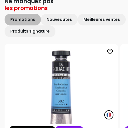
Ne manquez pas
les
promotions
Promotions
Nouveautés
Meilleures ventes
Produits signature
favorite_border