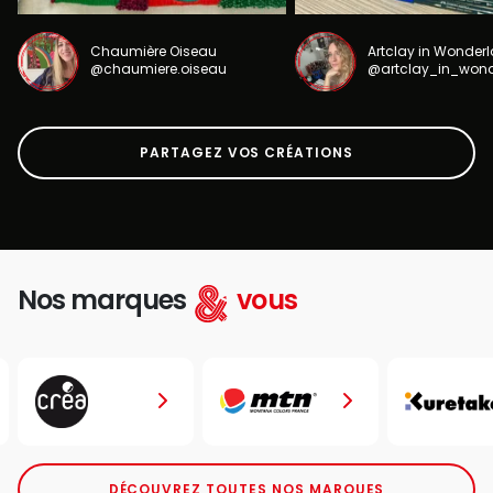
Chaumière Oiseau
Artclay in Wonder
@chaumiere.oiseau
@artclay_in_won
PARTAGEZ VOS CRÉATIONS
Nos marques
vous
DÉCOUVREZ TOUTES NOS MARQUES