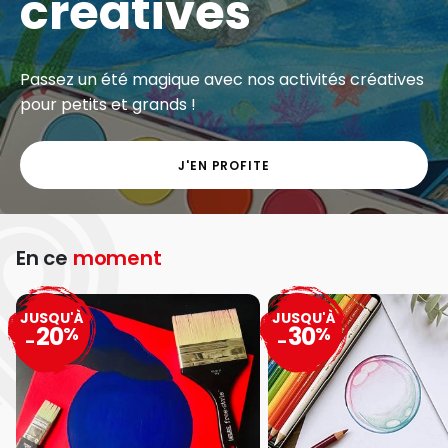
créatives
Passez un été magique avec nos activités créatives
pour petits et grands !
J'EN PROFITE
En ce
moment
JUSQU'À
JUSQU'À
20
30
%
%
-
-