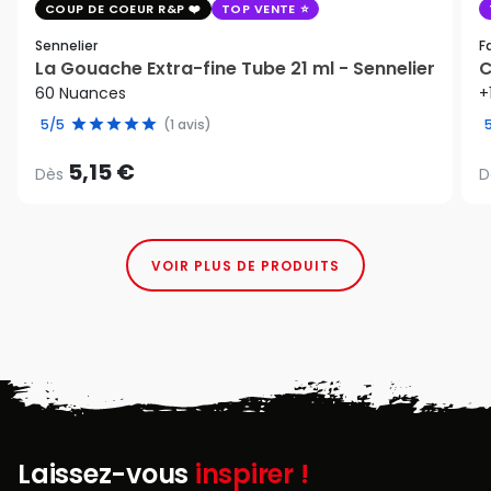
COUP DE COEUR R&P
TOP VENTE
Sennelier
F
La Gouache Extra-fine Tube 21 ml - Sennelier
C
60 Nuances
+
5/5
(1 avis)
5,15 €
Dès
D
VOIR PLUS DE PRODUITS
Laissez-vous
inspirer !