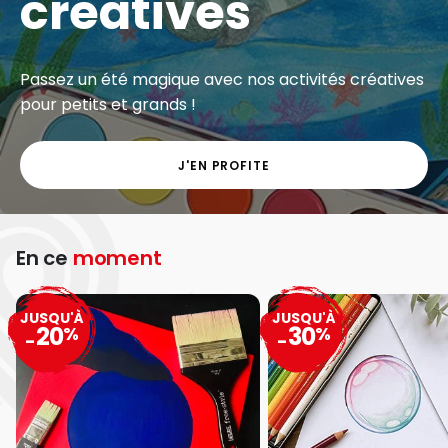
créatives
Passez un été magique avec nos activités créatives
pour petits et grands !
J'EN PROFITE
En ce
moment
JUSQU'À
JUSQU'À
20
30
%
%
-
-