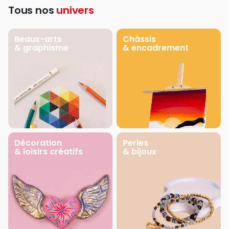
Tous nos
univers
Beaux-arts
Châssis
& graphisme
& encadrement
Décoration
Perles
& loisirs créatifs
& bijoux