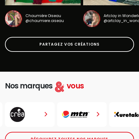
Chaumière Oiseau
Artclay in Wonder
@chaumiere.oiseau
@artclay_in_won
PARTAGEZ VOS CRÉATIONS
Nos marques
vous