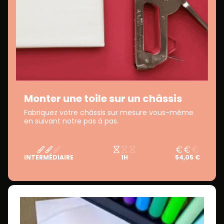
Monter une toile sur un châssis
Fabriquez votre châssis sur mesure vous-même
en suivant notre pas à pas.
INTERMÉDIAIRE
1H
54,05 €