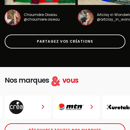
Chaumière Oiseau
Artclay in Wonder
@chaumiere.oiseau
@artclay_in_won
PARTAGEZ VOS CRÉATIONS
Nos marques
vous