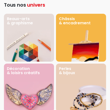
Tous nos
univers
Beaux-arts
Châssis
& graphisme
& encadrement
Décoration
Perles
& loisirs créatifs
& bijoux