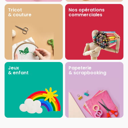
Tricot
Nos opérations
& couture
commerciales
Jeux
Papeterie
& enfant
& scrapbooking