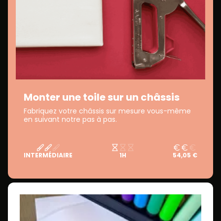
Monter une toile sur un châssis
Fabriquez votre châssis sur mesure vous-même
en suivant notre pas à pas.
INTERMÉDIAIRE
1H
54,05 €