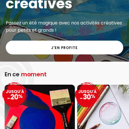
créatives
Passez un été magique avec nos activités créatives
pour petits et grands !
J'EN PROFITE
En ce
moment
JUSQU'À
JUSQU'À
20
30
%
%
-
-