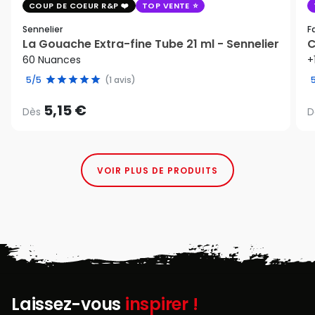
COUP DE COEUR R&P
TOP VENTE
Sennelier
F
La Gouache Extra-fine Tube 21 ml - Sennelier
C
60 Nuances
+
5/5
(1 avis)
5,15 €
Dès
D
VOIR PLUS DE PRODUITS
Laissez-vous
inspirer !