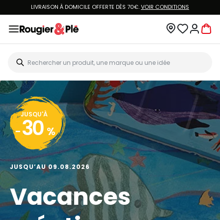
VOUS ÊTES CLIENT ROUGIER&PLÉ ? CRÉEZ UN NOUVEAU MOT DE PASSE ET ACCÉDEZ
À
VOTRE COMPTE.
JUSQU'À
20
-
%
JUSQU’AU 13.08.2026
Big Art