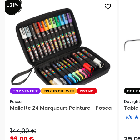
31
%
favorite_border
-
TOP VENTE
PRIX EXCLU WEB
PROMO
COUP 
Posca
Dayligh
Mallette 24 Marqueurs Peinture - Posca
Table 
5/5
144,00 €
99,00 €
75,0