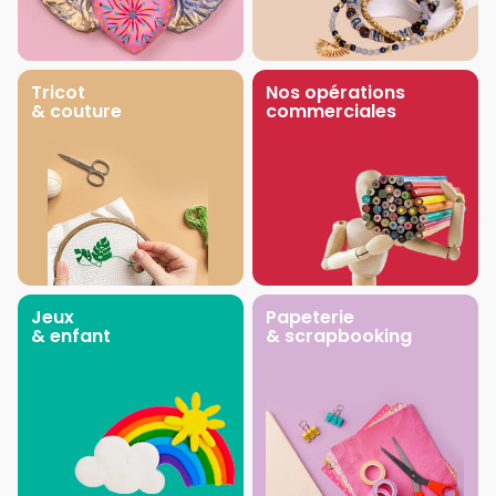
Tricot
Nos opérations
& couture
commerciales
Jeux
Papeterie
& enfant
& scrapbooking