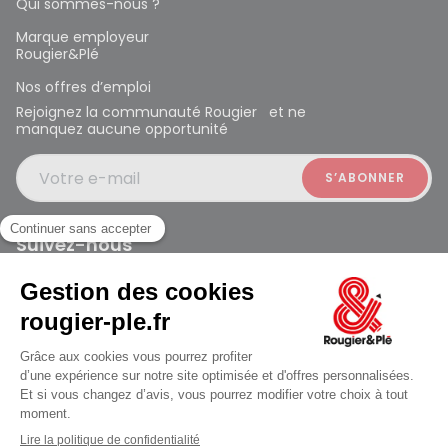
Qui sommes-nous ?
Marque employeur
Rougier&Plé
Nos offres d’emploi
Rejoignez la communauté Rougier et ne
manquez aucune opportunité
Votre e-mail
Suivez-nous
Rougier et Plé 2024 Copyright
Mentions légales