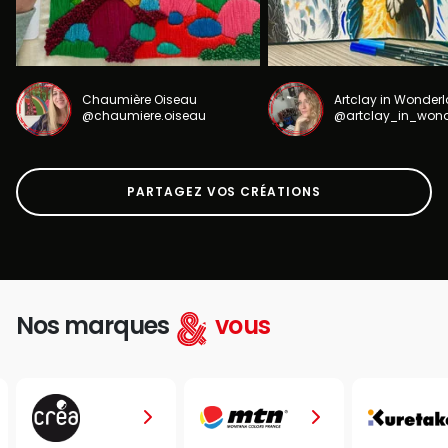
Chaumière Oiseau
Artclay in Wonder
@chaumiere.oiseau
@artclay_in_won
PARTAGEZ VOS CRÉATIONS
Nos marques
vous