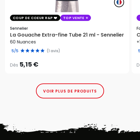
COUP DE COEUR R&P
TOP VENTE
Sennelier
F
La Gouache Extra-fine Tube 21 ml - Sennelier
C
60 Nuances
+
5/5
(1 avis)
5,15 €
Dès
D
VOIR PLUS DE PRODUITS