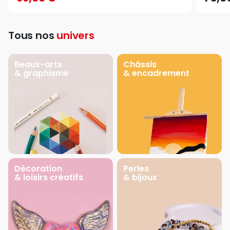
Tous nos
univers
Beaux-arts
Châssis
& graphisme
& encadrement
Décoration
Perles
& loisirs créatifs
& bijoux