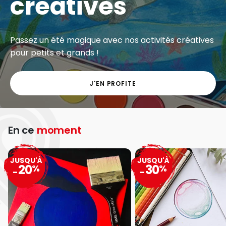
Exclu web - Gros volumes à petits prix sur une
grande sélection de matériel artistique.
J'EN PROFITE
En ce
moment
JUSQU'À
JUSQU'À
20
30
%
%
-
-