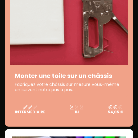
Monter une toile sur un châssis
Fabriquez votre châssis sur mesure vous-même
en suivant notre pas à pas.
INTERMÉDIAIRE
1H
54,05 €