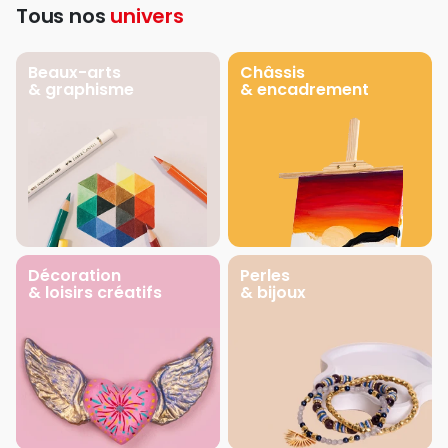
Tous nos
univers
Beaux-arts
Châssis
& graphisme
& encadrement
Décoration
Perles
& loisirs créatifs
& bijoux