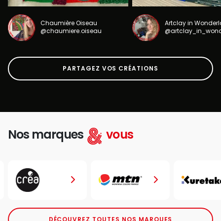
Chaumière Oiseau
Artclay in Wonder
@chaumiere.oiseau
@artclay_in_won
PARTAGEZ VOS CRÉATIONS
Nos marques
vous
DÉCOUVREZ TOUTES NOS MARQUES