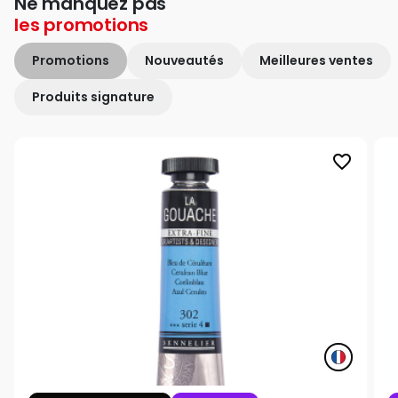
Ne manquez pas
les
promotions
Promotions
Nouveautés
Meilleures ventes
Produits signature
favorite_border