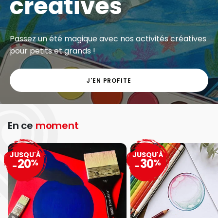
créatives
Passez un été magique avec nos activités créatives
pour petits et grands !
J'EN PROFITE
En ce
moment
JUSQU'À
JUSQU'À
20
30
%
%
-
-