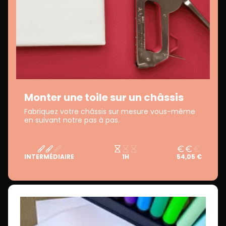
Monter une toile sur un châssis
Fabriquez votre châssis sur mesure vous-même
en suivant notre pas à pas.
INTERMÉDIAIRE
1H
54,05 €