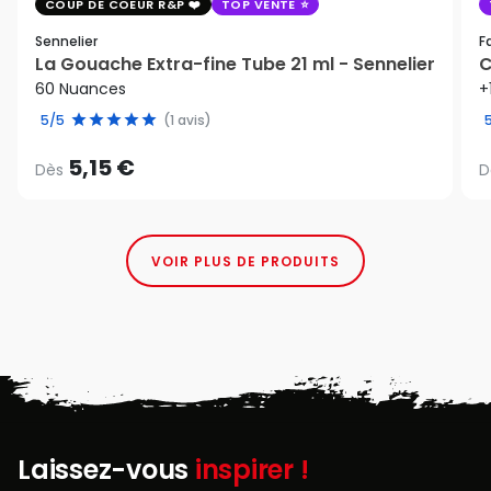
COUP DE COEUR R&P
TOP VENTE
Sennelier
F
La Gouache Extra-fine Tube 21 ml - Sennelier
C
60 Nuances
+
5/5
(1 avis)
5,15 €
Dès
D
VOIR PLUS DE PRODUITS
Laissez-vous
inspirer !