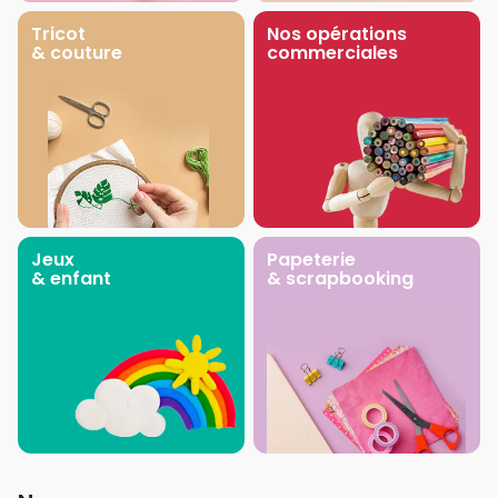
Tricot
Nos opérations
& couture
commerciales
Jeux
Papeterie
& enfant
& scrapbooking