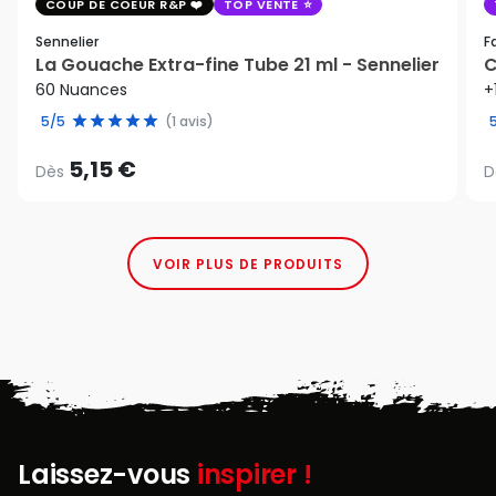
COUP DE COEUR R&P
TOP VENTE
Sennelier
F
La Gouache Extra-fine Tube 21 ml - Sennelier
C
60 Nuances
+
5/5
(1 avis)
5,15 €
Dès
D
VOIR PLUS DE PRODUITS
Laissez-vous
inspirer !