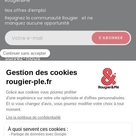
Rougier&Plé
Nos offres d’emploi
Rejoignez la communauté Rougier et ne
manquez aucune opportunité
Votre e-mail
Suivez-nous
Rougier et Plé 2024 Copyright
jusqu'au Lundi à 10:00
Mentions légales
Conditions générales des ventes