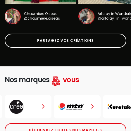
Chaumière Oiseau
Artclay in Wonder
@chaumiere.oiseau
@artclay_in_won
PARTAGEZ VOS CRÉATIONS
Nos marques
vous
DÉCOUVREZ TOUTES NOS MARQUES