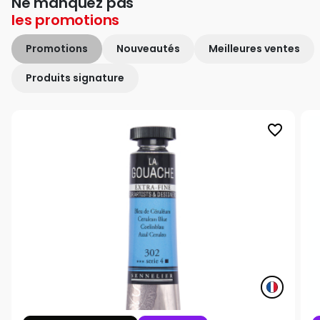
Ne manquez pas
les
promotions
Promotions
Nouveautés
Meilleures ventes
Produits signature
favorite_border