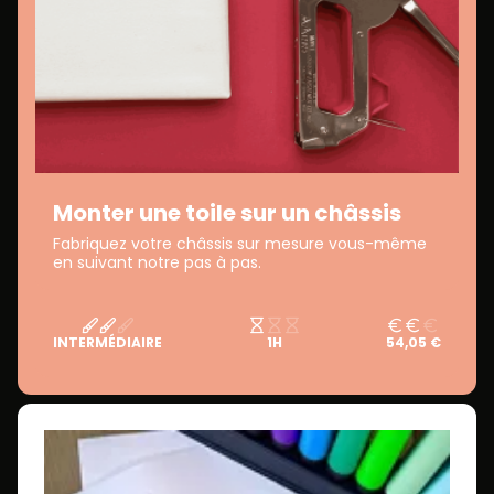
Monter une toile sur un châssis
Fabriquez votre châssis sur mesure vous-même
en suivant notre pas à pas.
INTERMÉDIAIRE
1H
54,05 €