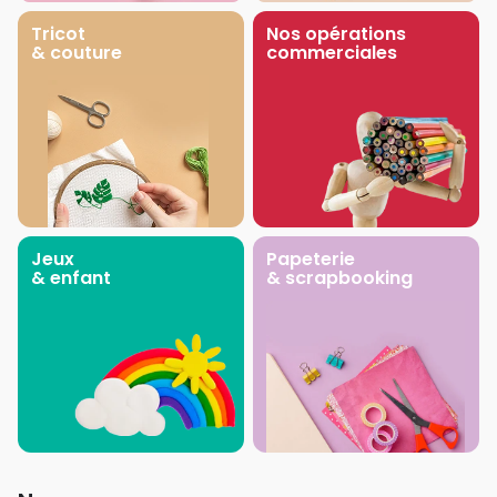
Tricot
Nos opérations
& couture
commerciales
Jeux
Papeterie
& enfant
& scrapbooking