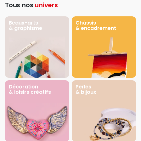
Tous nos
univers
Beaux-arts
Châssis
& graphisme
& encadrement
Décoration
Perles
& loisirs créatifs
& bijoux