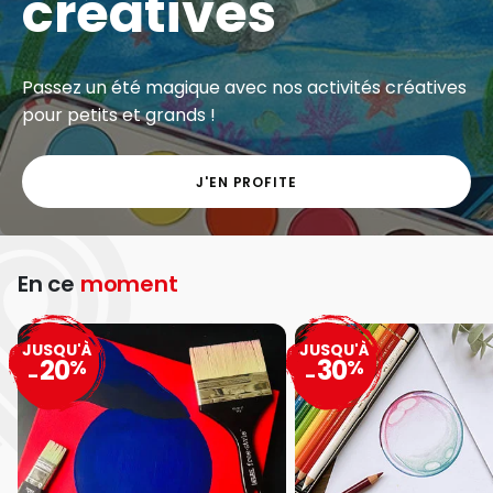
créatives
Passez un été magique avec nos activités créatives
pour petits et grands !
J'EN PROFITE
En ce
moment
JUSQU'À
JUSQU'À
20
30
%
%
-
-