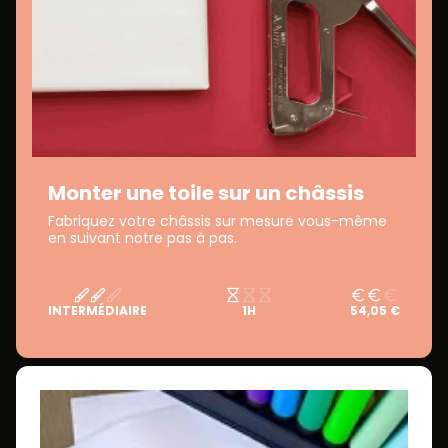
Monter une toile sur un châssis
Fabriquez votre châssis sur mesure vous-même
en suivant notre pas à pas.
INTERMÉDIAIRE
1H
54,05 €