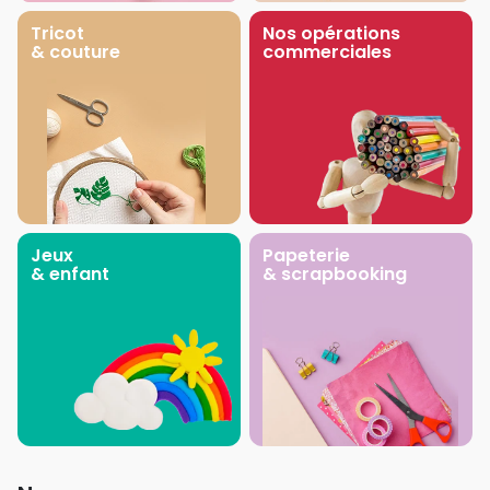
Tricot
Nos opérations
& couture
commerciales
Jeux
Papeterie
& enfant
& scrapbooking