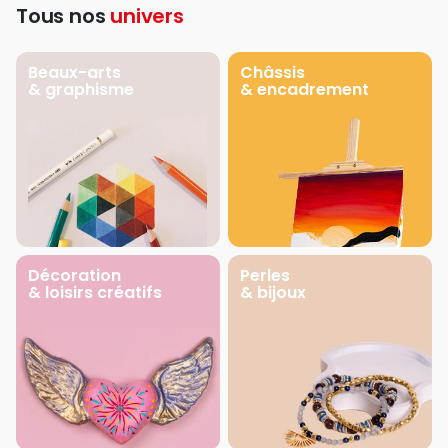
Tous nos
univers
Beaux-arts
Châssis
& graphisme
& encadrement
Décoration
Perles
& loisirs créatifs
& bijoux