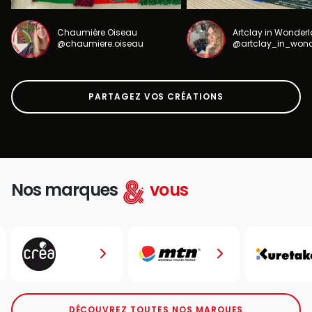
Chaumière Oiseau
Artclay in Wonder
@chaumiere.oiseau
@artclay_in_won
PARTAGEZ VOS CRÉATIONS
Nos marques
vous
DÉCOUVREZ TOUTES NOS MARQUES