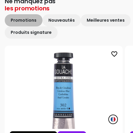
Ne manquez pas
les
promotions
Promotions
Nouveautés
Meilleures ventes
Produits signature
favorite_border