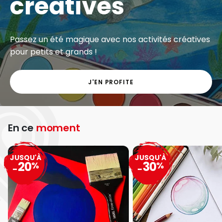
créatives
Passez un été magique avec nos activités créatives
pour petits et grands !
J'EN PROFITE
En ce
moment
JUSQU'À
JUSQU'À
20
30
%
%
-
-