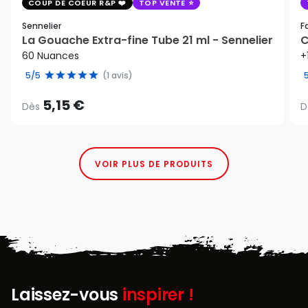
COUP DE COEUR R&P
TOP VENTE
Sennelier
F
La Gouache Extra-fine Tube 21 ml - Sennelier
C
60 Nuances
+
5/5
(1 avis)
5,15 €
Dès
D
VOIR PLUS DE PRODUITS
Laissez-vous
inspirer !