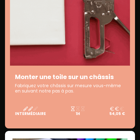
Monter une toile sur un châssis
Fabriquez votre châssis sur mesure vous-même
en suivant notre pas à pas.
INTERMÉDIAIRE
1H
54,05 €