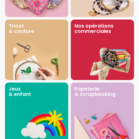
Tricot
Nos opérations
& couture
commerciales
Jeux
Papeterie
& enfant
& scrapbooking