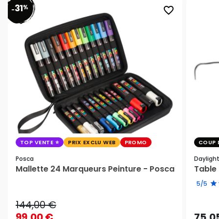
31
%
favorite_border
-
TOP VENTE
PRIX EXCLU WEB
PROMO
COUP 
Posca
Dayligh
Mallette 24 Marqueurs Peinture - Posca
Table 
5/5
144,00 €
99,00 €
75,0