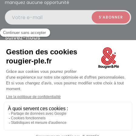
manquez aucune opportunité
Votre e-mail
Suivez-nous
Rougier et Plé 2024 Copyright
Ferme à 19:30
Mentions légales
Conditions générales des ventes
Données personnelles
Paiement sécurisé
Plan du site