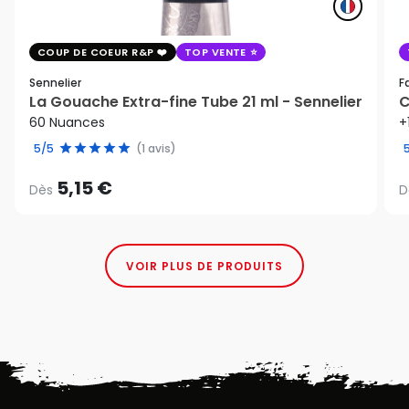
COUP DE COEUR R&P
TOP VENTE
Sennelier
F
La Gouache Extra-fine Tube 21 ml - Sennelier
C
60 Nuances
+
5/5
(1 avis)
5,15 €
Dès
D
VOIR PLUS DE PRODUITS