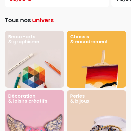
Tous nos
univers
Beaux-arts
Châssis
& graphisme
& encadrement
Décoration
Perles
& loisirs créatifs
& bijoux