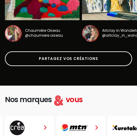
Chaumière Oiseau
Artclay in Wonder
@chaumiere.oiseau
@artclay_in_won
PARTAGEZ VOS CRÉATIONS
Nos marques
vous