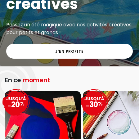
créatives
Passez un été magique avec nos activités créatives
pour petits et grands !
J'EN PROFITE
En ce
moment
JUSQU'À
JUSQU'À
20
30
%
%
-
-