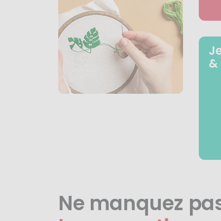
J
&
Ne manquez pa