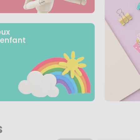
eux
 enfant
s