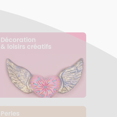
Décoration
& loisirs créatifs
Perles