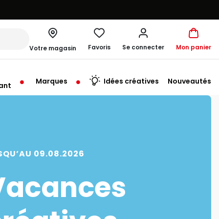
Favoris
Se connecter
Mon panier
Votre magasin
Marques
Idées créatives
Nouveautés
ant
me à 19:30
SQU’AU 09.08.2026
Vacances