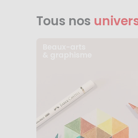
Tous nos
univer
Beaux-arts
& graphisme