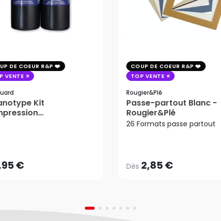
UP DE COEUR R&P
COUP DE COEUR R&P
P VENTE
TOP VENTE
uard
Rougier&plé
notype Kit
Passe-partout Blanc -
mpression
Rougier&Plé
tosensible - Jacquard
26 Formats passe partout
2,85 €
Dès
,95 €
AJOUTER AU PANIER
,95 €
2,85 €
Dès