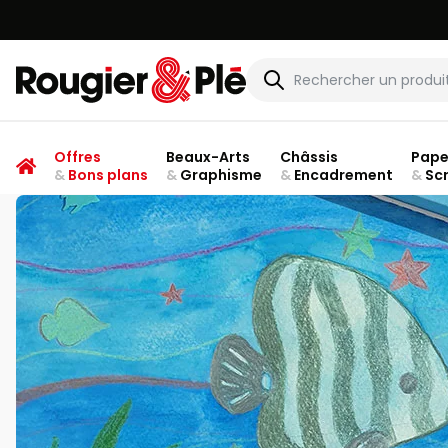
Rougier & Plé
Offres
Beaux-Arts
Châssis
Pape
&
Bons plans
&
Graphisme
&
Encadrement
&
Sc