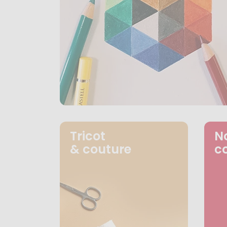
Tricot
N
& couture
c