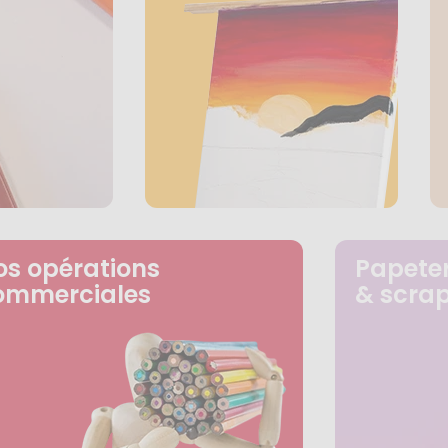
os opérations
Papeter
ommerciales
& scra