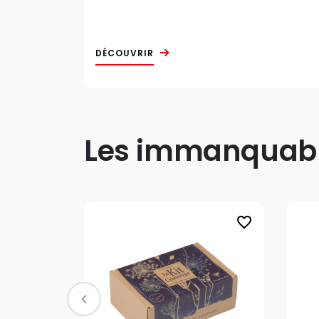
DÉCOUVRIR
Les immanquable
favorite_border