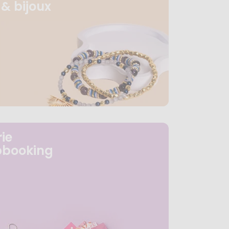
& bijoux
ie
pbooking