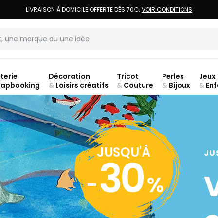
LIVRAISON À DOMICILE OFFERTE DÈS 70€.
VOIR CONDITIONS
terie
Décoration
Tricot
Perles
Jeux
rapbooking
&
Loisirs créatifs
&
Couture
&
Bijoux
&
Enf
Fer
JUSQU'À
JU
30
-
%