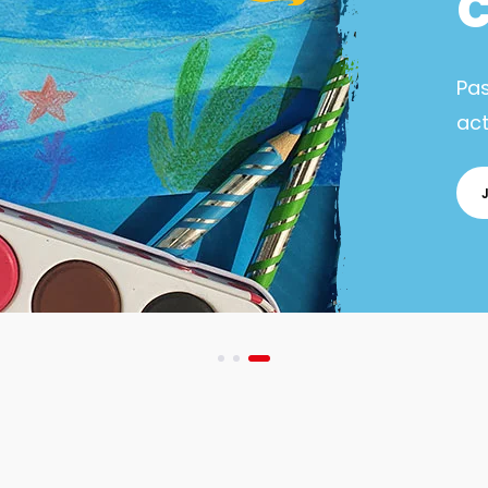
Pa
act