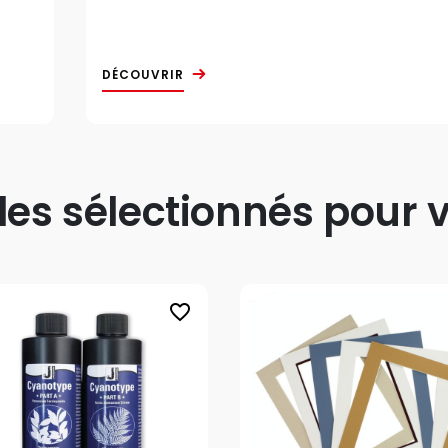
DÉCOUVRIR
s sélectionnés pour v
favorite_border