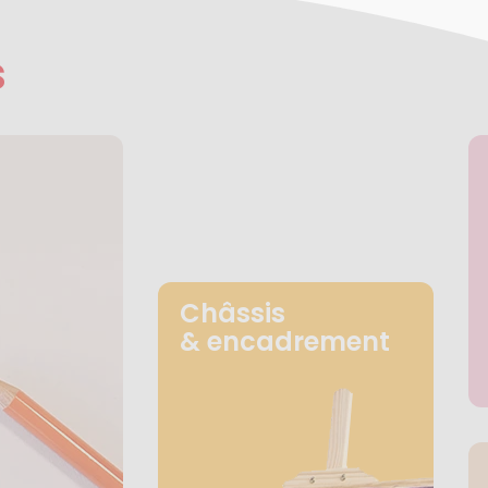
s
Châssis
& encadrement