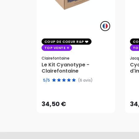
COUP DE COEUR R&P
CO
TOP VENTE
TO
Clairefontaine
Jacq
Le Kit Cyanotype -
Cya
Clairefontaine
d'i
pho
5/5
(6 avis)
34,50 €
34
AJOUTER AU PANIER
34,50 €
34