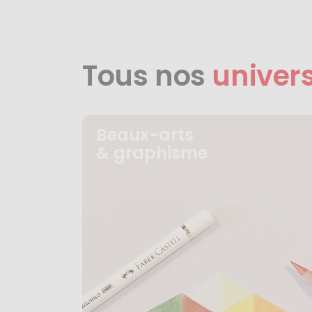
Tous nos
univer
Beaux-arts
& graphisme