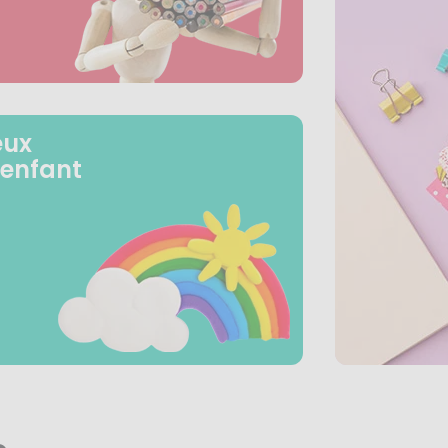
eux
 enfant