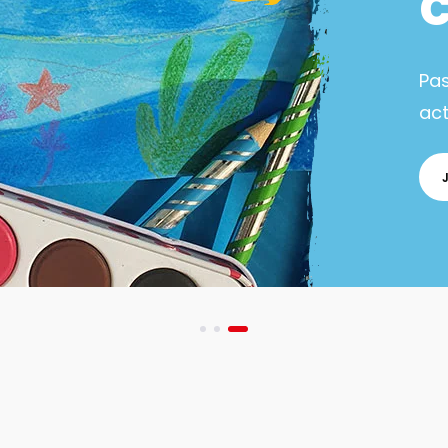
Pa
act