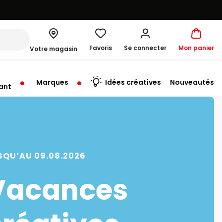
Favoris
Se connecter
Mon panier
Votre magasin
Marques
Idées créatives
Nouveautés
ant
me à 19:00
SQU’AU 09.08.2026
Vacances