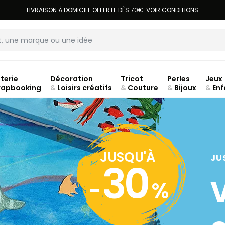
LIVRAISON À DOMICILE OFFERTE DÈS 70€.
VOIR CONDITIONS
terie
Décoration
Tricot
Perles
Jeux
rapbooking
&
Loisirs créatifs
&
Couture
&
Bijoux
&
Enf
Fer
JUSQU'À
JU
30
-
%