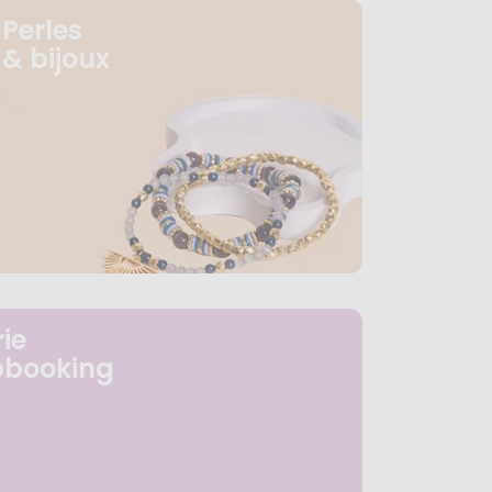
Perles
& bijoux
ie
pbooking