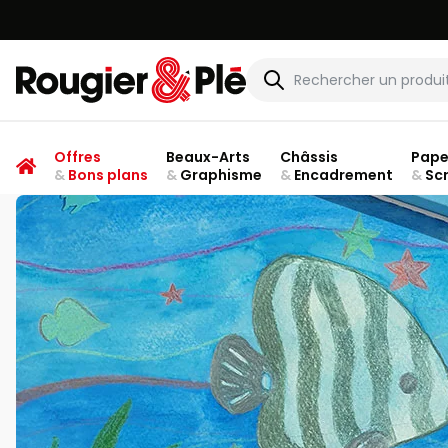
Rougier & Plé
Offres
Beaux-Arts
Châssis
Pape
&
Bons plans
&
Graphisme
&
Encadrement
&
Sc