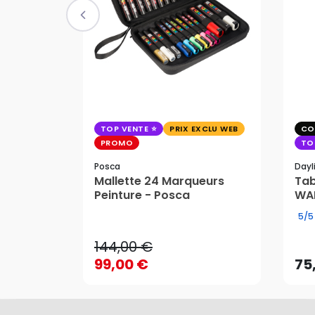
TOP VENTE
PRIX EXCLU WEB
CO
PROMO
TO
Posca
Dayl
Mallette 24 Marqueurs
Tab
Peinture - Posca
WAF
144,00 €
5/5
99,00 €
75
144,00 €
AJOUTER AU PANIER
99,00 €
75