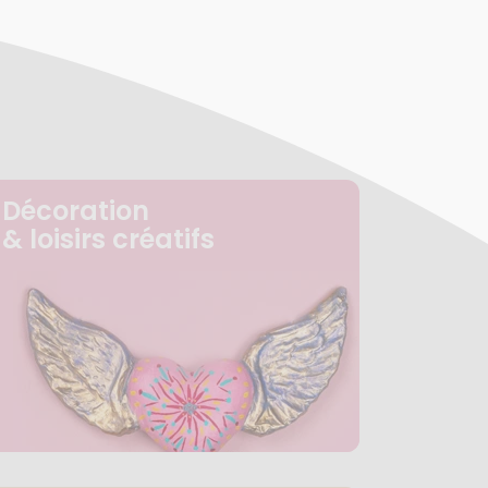
Décoration
& loisirs créatifs