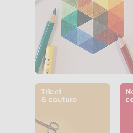
Tricot
N
& couture
c