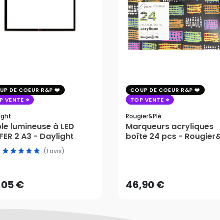
UP DE COEUR R&P
COUP DE COEUR R&P
P VENTE
TOP VENTE
ight
Rougier&plé
le lumineuse à LED
Marqueurs acryliques
ER 2 A3 - Daylight
boîte 24 pcs - Rougier
(1 avis)
,05 €
46,90 €
AJOUTER AU PANIER
AJOUTER AU PANIER
,05 €
46,90 €