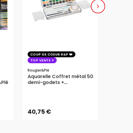
COUP DE COEUR R&P
COUP DE 
TOP VENTE
TOP VENT
Rougier&plé
Milan
Aquarelle Coffret métal 50
Plaque 
&Plé
demi-godets +
Block Vi
accessoires - Rougier&Plé
1,99
5 Formats
Dès
40,75 €
AJOUTER AU PANIER
40,75 €
1,99
Dès