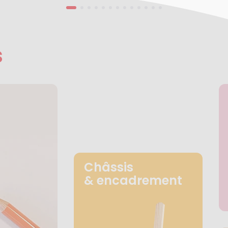
s
Châssis
& encadrement