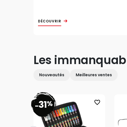
DÉCOUVRIR
Les immanquab
Nouveautés
Meilleures ventes
31
%
favorite_border
-