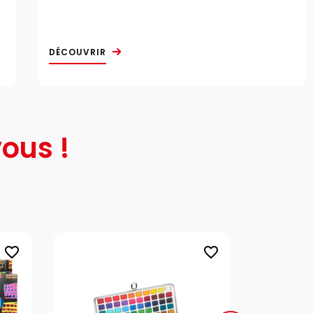
DÉCOUVRIR
ous !
favorite_border
favorite_border