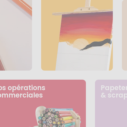
os opérations
Papeter
ommerciales
& scra