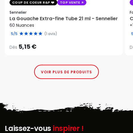
COUP DE COEUR R&P
TOP VENTE
Sennelier
F
La Gouache Extra-fine Tube 21 ml - Sennelier
C
60 Nuances
+
5/5
(1 avis)
5,15 €
Dès
D
VOIR PLUS DE PRODUITS
Laissez-vous
inspirer !