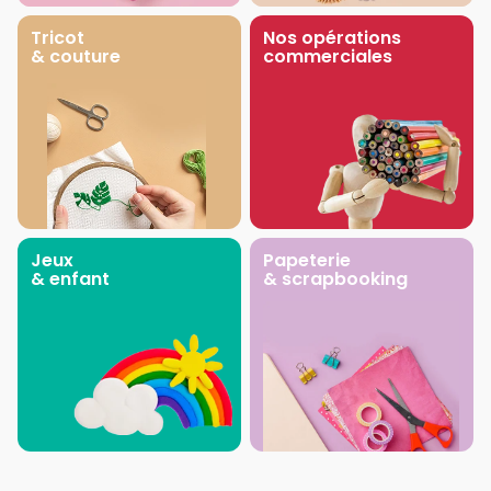
Tricot
Nos opérations
& couture
commerciales
Jeux
Papeterie
& enfant
& scrapbooking