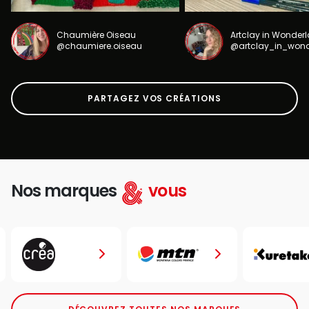
Chaumière Oiseau
Artclay in Wonder
@chaumiere.oiseau
@artclay_in_won
PARTAGEZ VOS CRÉATIONS
Nos marques
vous