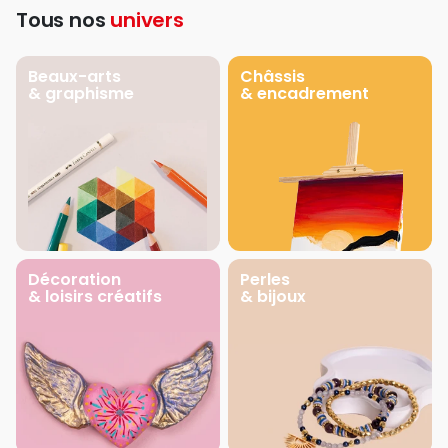
Tous nos
univers
Beaux-arts
Châssis
& graphisme
& encadrement
Décoration
Perles
& loisirs créatifs
& bijoux