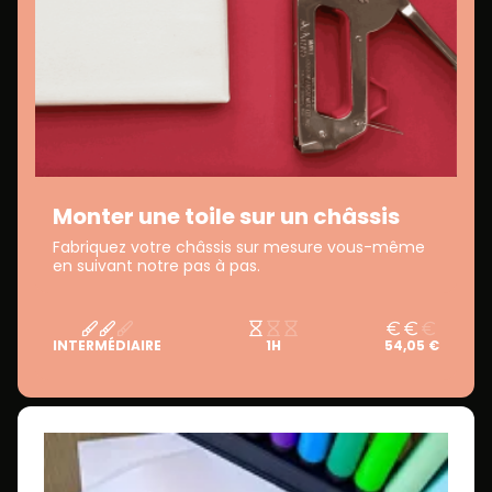
Monter une toile sur un châssis
Fabriquez votre châssis sur mesure vous-même
en suivant notre pas à pas.
INTERMÉDIAIRE
1H
54,05 €