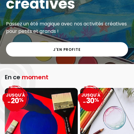
créatives
Passez un été magique avec nos activités créatives
pour petits et grands !
J'EN PROFITE
En ce
moment
JUSQU'À
JUSQU'À
20
30
%
%
-
-