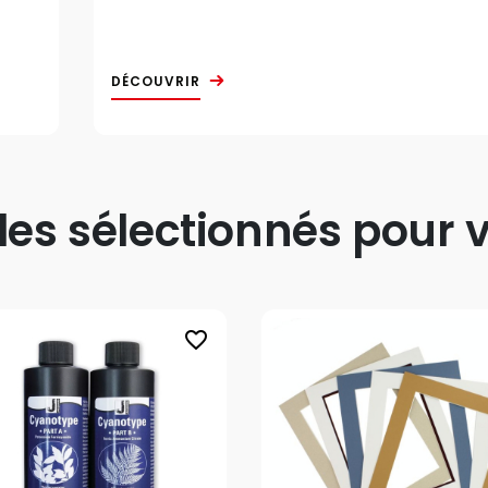
DÉCOUVRIR
s sélectionnés pour v
favorite_border