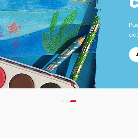
Pa
act