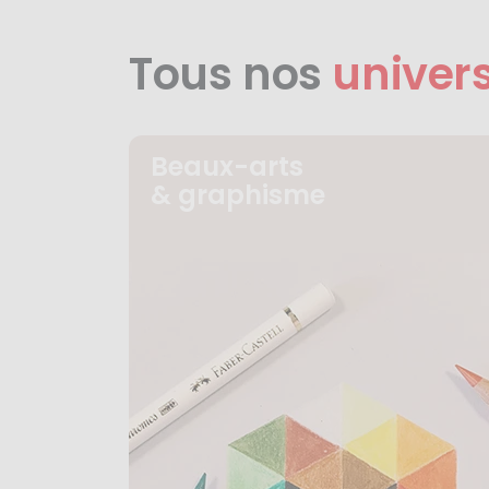
Tous nos
univer
Beaux-arts
& graphisme