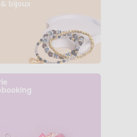
& bijoux
ie
pbooking