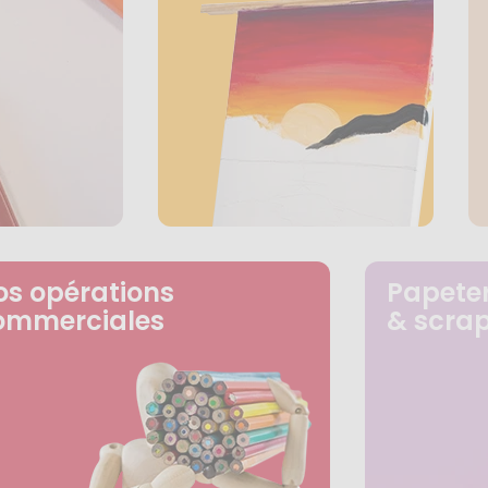
os opérations
Papeter
ommerciales
& scra