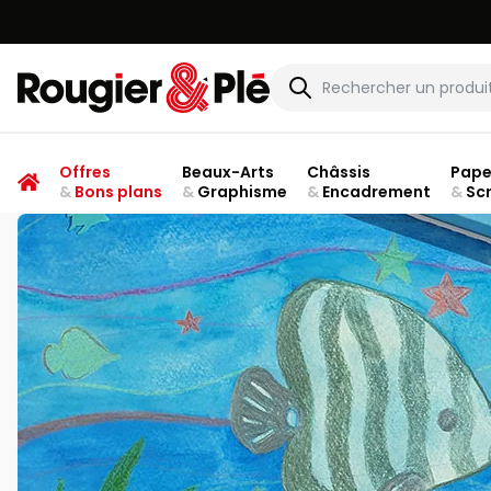
Rougier & Plé
Offres
Beaux-Arts
Châssis
Pape
&
Bons plans
&
Graphisme
&
Encadrement
&
Sc