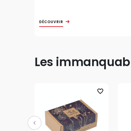
DÉCOUVRIR
Les immanquable
favorite_border