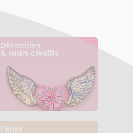
Décoration
& loisirs créatifs
Perles