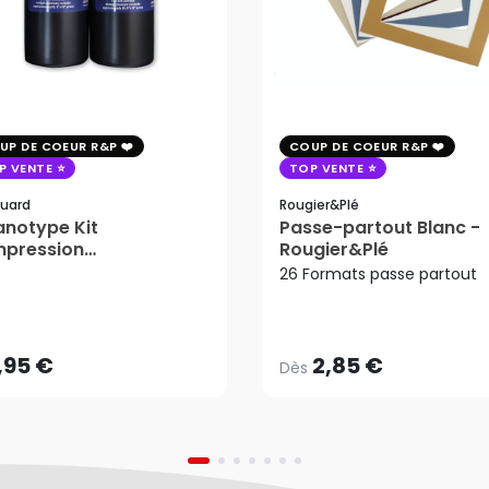
UP DE COEUR R&P
COUP DE COEUR R&P
P VENTE
TOP VENTE
uard
Rougier&plé
notype Kit
Passe-partout Blanc -
mpression
Rougier&Plé
tosensible - Jacquard
26 Formats passe partout
2,85 €
Dès
,95 €
AJOUTER AU PANIER
,95 €
2,85 €
Dès