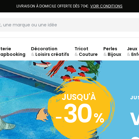
LIVRAISON À DOMICILE OFFERTE DÈS 70€.
VOIR CONDITIONS
terie
Décoration
Tricot
Perles
Jeux
rapbooking
&
Loisirs créatifs
&
Couture
&
Bijoux
&
Enf
ouve
JUSQU'À
JU
30
-
%