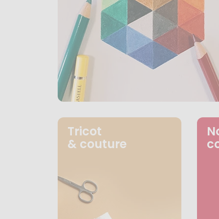
Tricot
N
& couture
c