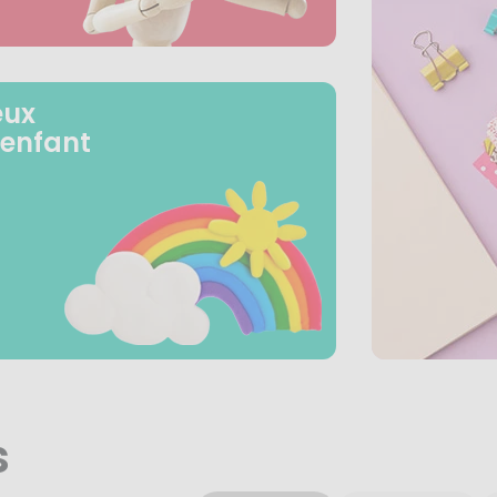
eux
 enfant
s