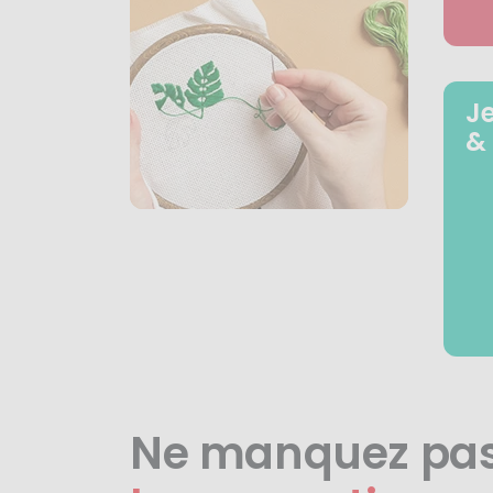
J
&
Ne manquez pa