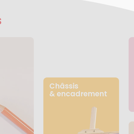
s
Châssis
& encadrement