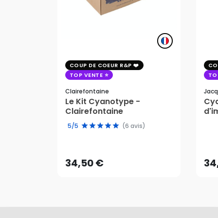
COUP DE COEUR R&P
CO
TOP VENTE
TO
Clairefontaine
Jacq
Le Kit Cyanotype -
Cya
Clairefontaine
d'i
pho
5/5
(6 avis)
34,50 €
34
AJOUTER AU PANIER
34,50 €
34