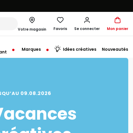
Favoris
Se connecter
Mon panier
Votre magasin
Marques
Idées créatives
Nouveautés
ant
rt à 09:30
SQU’AU 09.08.2026
Vacances