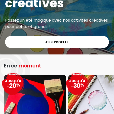
créatives
Passez un été magique avec nos activités créatives
pour petits et grands !
J'EN PROFITE
En ce
moment
JUSQU'À
JUSQU'À
20
30
%
%
-
-