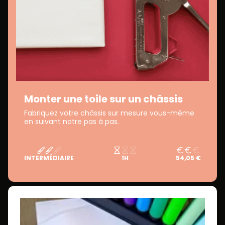
Monter une toile sur un châssis
Fabriquez votre châssis sur mesure vous-même
en suivant notre pas à pas.
INTERMÉDIAIRE
1H
54,05 €