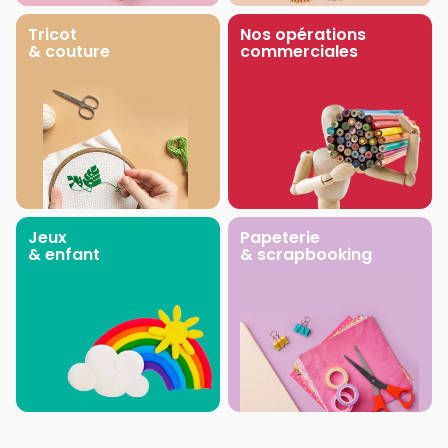
Tricot
Nos opérations
& couture
commerciales
Jeux
Papeterie
& enfant
& scrapbooking