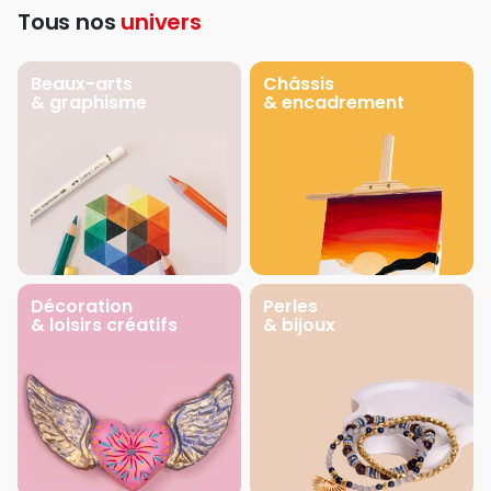
Tous nos
univers
Beaux-arts
Châssis
& graphisme
& encadrement
Décoration
Perles
& loisirs créatifs
& bijoux