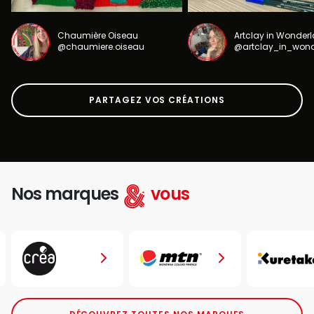
Chaumière Oiseau
Artclay in Wonder
@chaumiere.oiseau
@artclay_in_won
PARTAGEZ VOS CRÉATIONS
Nos marques
vous