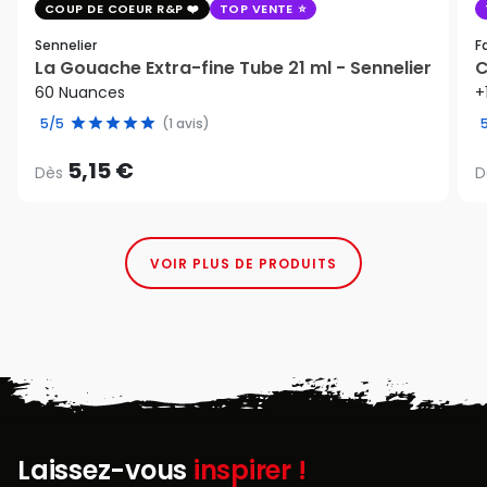
COUP DE COEUR R&P
TOP VENTE
Sennelier
F
La Gouache Extra-fine Tube 21 ml - Sennelier
C
60 Nuances
+
5/5
(1 avis)
5,15 €
Dès
D
VOIR PLUS DE PRODUITS
Laissez-vous
inspirer !